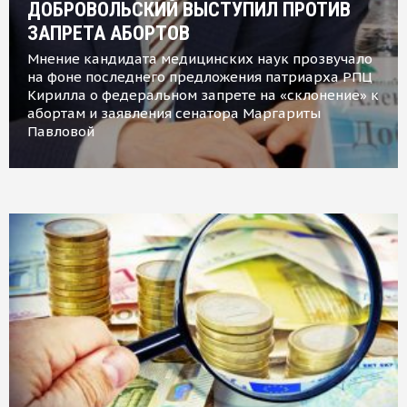
ДОБРОВОЛЬСКИЙ ВЫСТУПИЛ ПРОТИВ
ЗАПРЕТА АБОРТОВ
Мнение кандидата медицинских наук прозвучало
на фоне последнего предложения патриарха РПЦ
Кирилла о федеральном запрете на «склонение» к
абортам и заявления сенатора Маргариты
Павловой