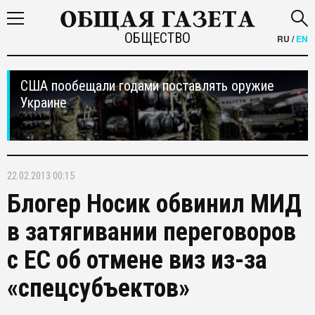
ОБЩЕСТВО
RU
/
EN
США пообещали годами поставлять оружие
Украине
22.02.2013 00:15
Блогер Носик обвинил МИД
в затягивании переговоров
с ЕС об отмене виз из-за
«спецсубъектов»