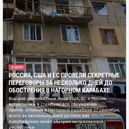
В МИРЕ
РОССИЯ, США И ЕС ПРОВЕЛИ СЕКРЕТНЫЕ
ПЕРЕГОВОРЫ ЗА НЕСКОЛЬКО ДНЕЙ ДО
ОБОСТРЕНИЯ В НАГОРНОМ КАРАБАХЕ
Высшие должностные лица США, ЕС и России
встретились в Стамбуле для обсуждения
противостояния в Нагорном Карабахе 17 сентября,
всего за несколько дней до того, как
Азербайджан начал обстрел непризнанной
республики