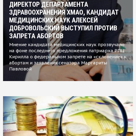
ДИРЕКТОР ДЕПАРТАМЕНТА
ЗДРАВООХРАНЕНИЯ ХМАО, КАНДИДАТ
МЕДИЦИНСКИХ НАУК АЛЕКСЕЙ
ДОБРОВОЛЬСКИЙ ВЫСТУПИЛ ПРОТИВ
ЗАПРЕТА АБОРТОВ
Мнение кандидата медицинских наук прозвучало
на фоне последнего предложения патриарха РПЦ
Кирилла о федеральном запрете на «склонение» к
абортам и заявления сенатора Маргариты
Павловой