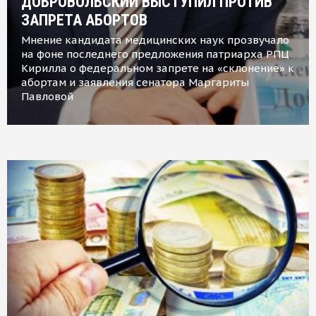
ДОБРОВОЛЬСКИЙ ВЫСТУПИЛ ПРОТИВ
ЗАПРЕТА АБОРТОВ
Мнение кандидата медицинских наук прозвучало
на фоне последнего предложения патриарха РПЦ
Кирилла о федеральном запрете на «склонение» к
абортам и заявления сенатора Маргариты
Павловой