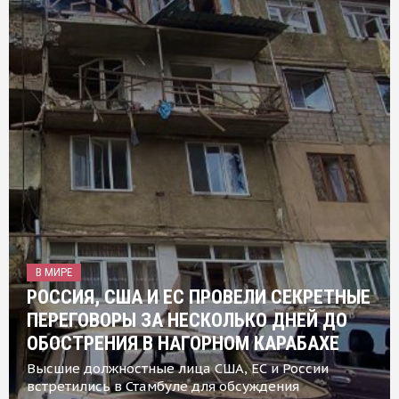
В МИРЕ
РОССИЯ, США И ЕС ПРОВЕЛИ СЕКРЕТНЫЕ
ПЕРЕГОВОРЫ ЗА НЕСКОЛЬКО ДНЕЙ ДО
ОБОСТРЕНИЯ В НАГОРНОМ КАРАБАХЕ
Высшие должностные лица США, ЕС и России
встретились в Стамбуле для обсуждения