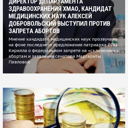
ДИРЕКТОР ДЕПАРТАМЕНТА
ЗДРАВООХРАНЕНИЯ ХМАО, КАНДИДАТ
МЕДИЦИНСКИХ НАУК АЛЕКСЕЙ
ДОБРОВОЛЬСКИЙ ВЫСТУПИЛ ПРОТИВ
ЗАПРЕТА АБОРТОВ
Мнение кандидата медицинских наук прозвучало
на фоне последнего предложения патриарха РПЦ
Кирилла о федеральном запрете на «склонение» к
абортам и заявления сенатора Маргариты
Павловой