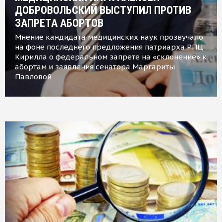
ДОБРОВОЛЬСКИЙ ВЫСТУПИЛ ПРОТИВ
ЗАПРЕТА АБОРТОВ
Мнение кандидата медицинских наук прозвучало
на фоне последнего предложения патриарха РПЦ
Кирилла о федеральном запрете на «склонение» к
абортам и заявления сенатора Маргариты
Павловой