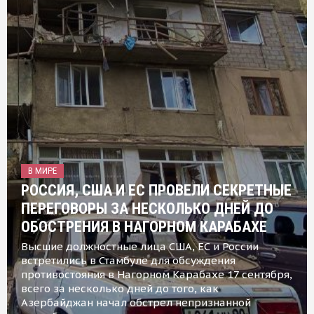
В МИРЕ
РОССИЯ, США И ЕС ПРОВЕЛИ СЕКРЕТНЫЕ
ПЕРЕГОВОРЫ ЗА НЕСКОЛЬКО ДНЕЙ ДО
ОБОСТРЕНИЯ В НАГОРНОМ КАРАБАХЕ
Высшие должностные лица США, ЕС и России
встретились в Стамбуле для обсуждения
противостояния в Нагорном Карабахе 17 сентября,
всего за несколько дней до того, как
Азербайджан начал обстрел непризнанной