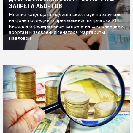
ЗАПРЕТА АБОРТОВ
Мнение кандидата медицинских наук прозвучало
на фоне последнего предложения патриарха РПЦ
Кирилла о федеральном запрете на «склонение» к
абортам и заявления сенатора Маргариты
Павловой