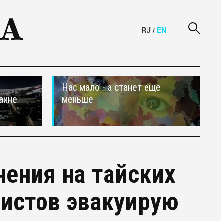
RU
/
EN
и
Нас мало - а станет еще
аине
меньше
нения на тайских
ристов эвакуирую