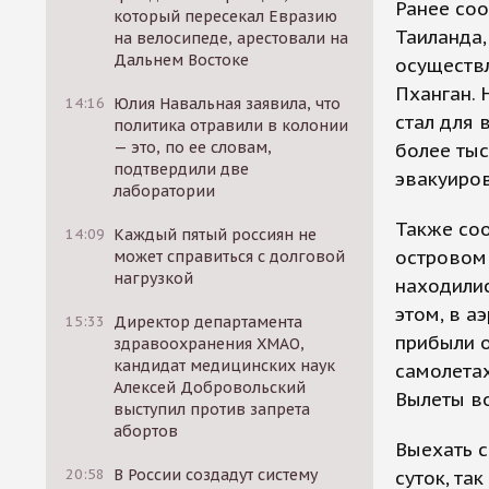
Ранее соо
который пересекал Евразию
Таиланда,
на велосипеде, арестовали на
Дальнем Востоке
осуществл
Пханган. 
14:16
Юлия Навальная заявила, что
стал для 
политика отравили в колонии
— это, по ее словам,
более тыс
подтвердили две
эвакуиров
лаборатории
Также со
14:09
Каждый пятый россиян не
островом 
может справиться с долговой
нагрузкой
находилис
этом, в а
15:33
Директор департамента
прибыли о
здравоохранения ХМАО,
кандидат медицинских наук
самолетах
Алексей Добровольский
Вылеты в
выступил против запрета
абортов
Выехать с
20:58
В России создадут систему
суток, та