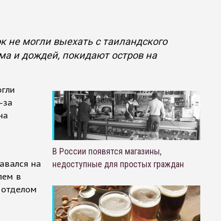
ок не могли выехать с таиландского
ма и дождей, покидают остров на
огли
-за
на
В России появятся магазины,
тавался на
недоступные для простых граждан
лем в
 отделом