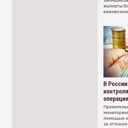
заемщиков
выплаты б
ежемесячн
В России
контрол
операци
Правительс
мониторинг
помощью к
за оттоком 