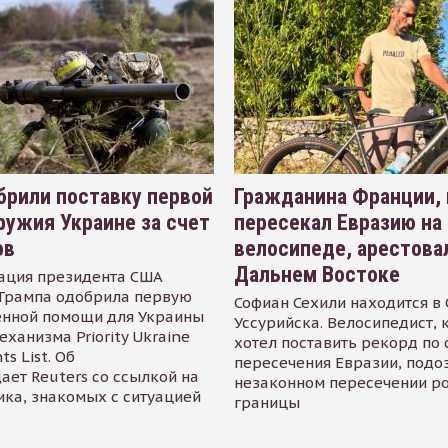
рили поставку первой
Гражданина Франции,
ружия Украине за счет
пересекал Евразию на
ов
велосипеде, арестова
Дальнем Востоке
ация президента США
Трампа одобрила первую
Софиан Сехили находится в
енной помощи для Украины
Уссурийска. Велосипедист,
еханизма Priority Ukraine
хотел поставить рекорд по 
s List. Об
пересечения Евразии, подо
ает Reuters со ссылкой на
незаконном пересечении р
ика, знакомых с ситуацией
границы