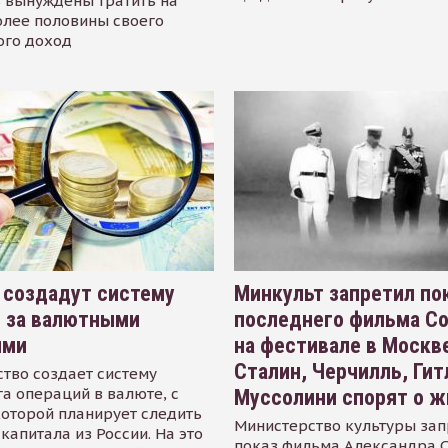
 вынуждены тратить на
олее половины своего
ого доход
 создадут систему
Минкульт запретил по
я за валютными
последнего фильма С
ями
на фестивале в Москве
Сталин, Черчилль, Гит
тво создает систему
а операций в валюте, с
Муссолини спорят о ж
оторой планирует следить
Министерство культуры зап
капитала из России. На это
показ фильма Александра 