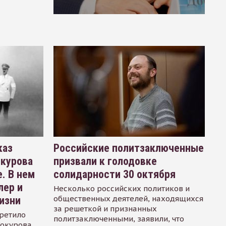
каз
Российские политзаключенные
окурова
призвали к голодовке
. В нем
солидарности 30 октября
лер и
Несколько российских политиков и
общественных деятелей, находящихся
изни
за решеткой и признанных
ретило
политзаключенными, заявили, что
Сокурова