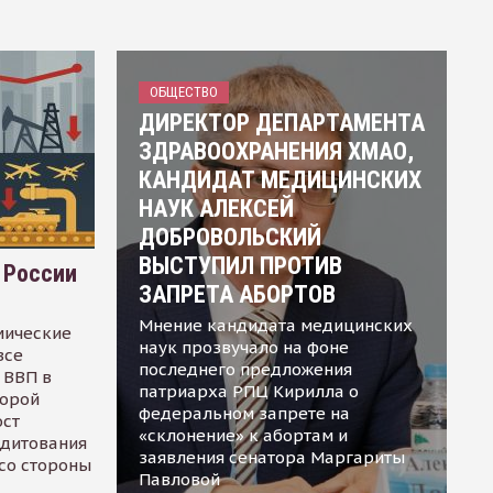
ОБЩЕСТВО
ДИРЕКТОР ДЕПАРТАМЕНТА
ЗДРАВООХРАНЕНИЯ ХМАО,
КАНДИДАТ МЕДИЦИНСКИХ
НАУК АЛЕКСЕЙ
ДОБРОВОЛЬСКИЙ
ВЫСТУПИЛ ПРОТИВ
 России
ЗАПРЕТА АБОРТОВ
Мнение кандидата медицинских
мические
наук прозвучало на фоне
все
последнего предложения
 ВВП в
патриарха РПЦ Кирилла о
торой
федеральном запрете на
ост
«склонение» к абортам и
едитования
заявления сенатора Маргариты
 со стороны
Павловой