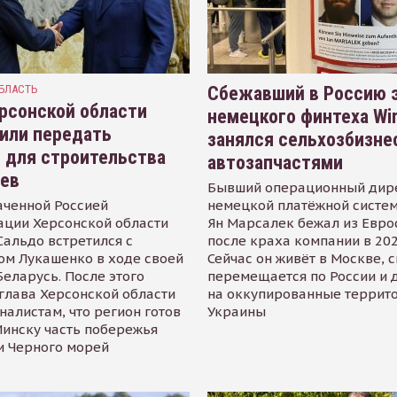
БЛАСТЬ
Сбежавший в Россию э
рсонской области
немецкого финтеха Wi
или передать
занялся сельхозбизне
 для строительства
автозапчастями
иев
Бывший операционный дир
аченной Россией
немецкой платёжной систем
ации Херсонской области
Ян Марсалек бежал из Евр
альдо встретился с
после краха компании в 202
ом Лукашенко в ходе своей
Сейчас он живёт в Москве, 
Беларусь. После этого
перемещается по России и 
глава Херсонской области
на оккупированные террит
налистам, что регион готов
Украины
инску часть побережья
и Черного морей