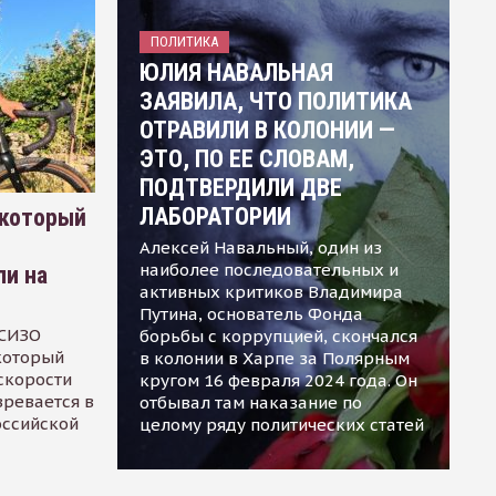
ПОЛИТИКА
ЮЛИЯ НАВАЛЬНАЯ
ЗАЯВИЛА, ЧТО ПОЛИТИКА
ОТРАВИЛИ В КОЛОНИИ —
ЭТО, ПО ЕЕ СЛОВАМ,
ПОДТВЕРДИЛИ ДВЕ
ЛАБОРАТОРИИ
 который
Алексей Навальный, один из
наиболее последовательных и
ли на
активных критиков Владимира
Путина, основатель Фонда
 СИЗО
борьбы с коррупцией, скончался
 который
в колонии в Харпе за Полярным
скорости
кругом 16 февраля 2024 года. Он
зревается в
отбывал там наказание по
оссийской
целому ряду политических статей