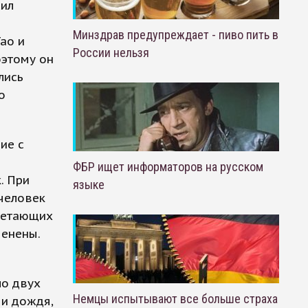
сил
Минздрав предупреждает - пиво пить в
ао и
России нельзя
оэтому он
лись
о
ие с
ФБР ищет информаторов на русском
. При
языке
 человек
улетающих
менены.
ло двух
Немцы испытывают все больше страха
 и дождя,