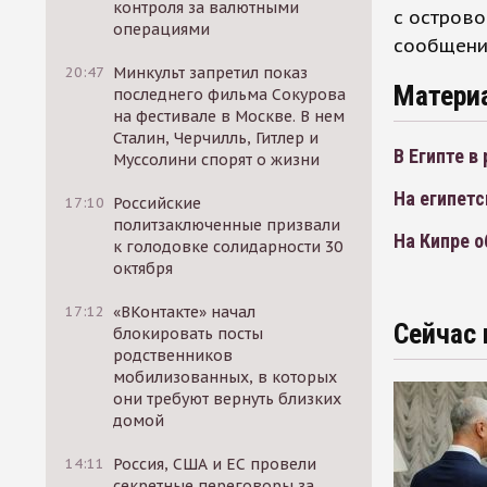
контроля за валютными
с остров
операциями
сообщени
20:47
Минкульт запретил показ
Матери
последнего фильма Сокурова
на фестивале в Москве. В нем
Сталин, Черчилль, Гитлер и
В Египте в
Муссолини спорят о жизни
На египетс
17:10
Российские
политзаключенные призвали
На Кипре о
к голодовке солидарности 30
октября
17:12
«ВКонтакте» начал
Сейчас 
блокировать посты
родственников
мобилизованных, в которых
они требуют вернуть близких
домой
14:11
Россия, США и ЕС провели
секретные переговоры за