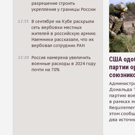
разрешение строить
укрепления у границы России
12:53
В сентябре на Кубе раскрыли
сеть вербовки местных
жителей в российскую армию.
Наемники рассказали, что их
вербовал сотрудник РАН
22:20
Россия намерена увеличить
США одоб
военные расходы в 2024 году
партии о
почти на 70%
союзник
Администр
Дональда 
партию во
в рамках м
Requirement
этом сообщ
два источн