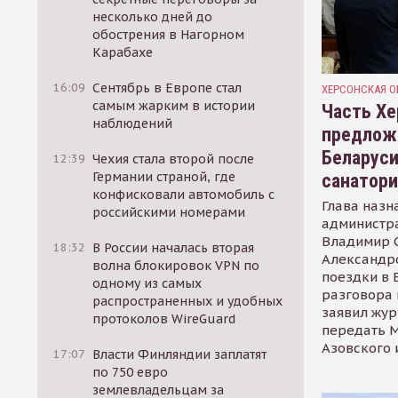
несколько дней до
обострения в Нагорном
Карабахе
16:09
Сентябрь в Европе стал
ХЕРСОНСКАЯ О
самым жарким в истории
Часть Хе
наблюдений
предлож
Беларуси
12:39
Чехия стала второй после
Германии страной, где
санатор
конфисковали автомобиль с
Глава назн
российскими номерами
администр
Владимир С
18:32
В России началась вторая
Александр
волна блокировок VPN по
поездки в 
одному из самых
разговора 
распространенных и удобных
заявил жур
протоколов WireGuard
передать М
Азовского 
17:07
Власти Финляндии заплатят
по 750 евро
землевладельцам за