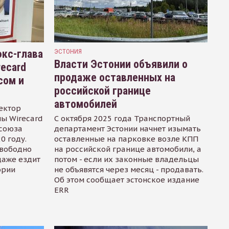
кс-глава
ЭСТОНИЯ
Власти Эстонии объявили о
recard
продаже оставленных на
сом и
российской границе
автомобилей
ектор
ы Wirecard
С октября 2025 года Транспортный
осоюза
департамент Эстонии начнет изымать
0 году.
оставленные на парковке возле КПП
свободно
на российской границе автомобили, а
даже ездит
потом - если их законные владельцы
ории
не объявятся через месяц - продавать.
Об этом сообщает эстонское издание
ERR