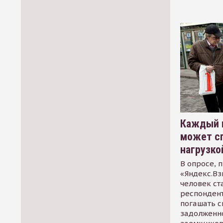
Каждый 
может сп
нагрузко
В опросе, 
«Яндекс.Вз
человек ст
респондент
погашать 
задолженно