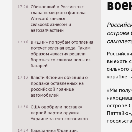
вое
17:26
Сбежавший в Россию экс-
глава немецкого финтеха
Wirecard занялся
Российск
сельхозбизнесом и
автозапчастями
острова 
самолета
17:16
В «ДНР» по трубам отопления
потечет зеленая вода. Таким
Российски
образом «власти» решили
бороться со сливом воды из
выехать с
батарей
сильного 
корабле т
17:13
Власти Эстонии объявили о
продаже оставленных на
российской границе
«Мы получ
автомобилей
находивши
острове 
14:30
США одобрили поставку
Паттайю»,
первой партии оружия
Украине за счет союзников
посольств
14:24
Гражданина Франции,