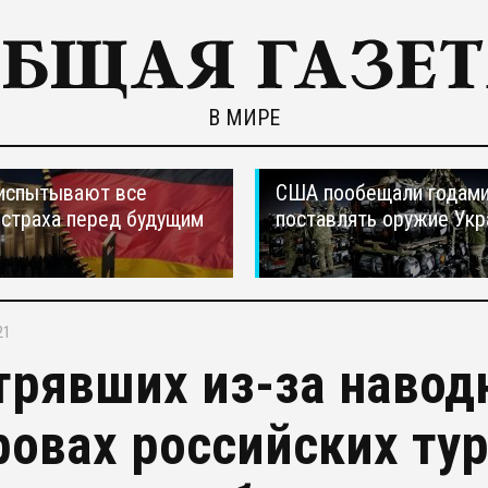
В МИРЕ
испытывают все
США пообещали годам
страха перед будущим
поставлять оружие Укр
21
трявших из-за навод
ровах российских ту