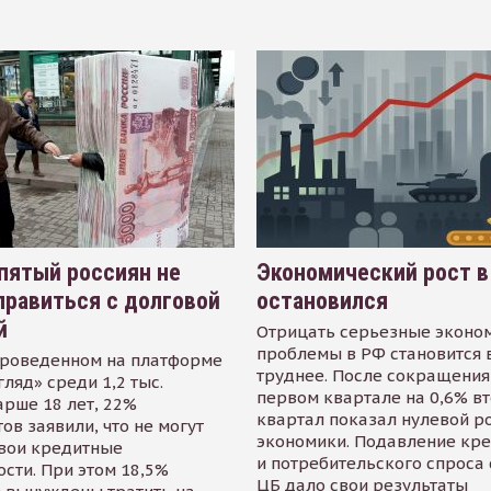
пятый россиян не
Экономический рост в
равиться с долговой
остановился
й
Отрицать серьезные эконо
проблемы в РФ становится 
проведенном на платформе
труднее. После сокращения
гляд» среди 1,2 тыс.
первом квартале на 0,6% в
арше 18 лет, 22%
квартал показал нулевой р
ов заявили, что не могут
экономики. Подавление кр
свои кредитные
и потребительского спроса
сти. При этом 18,5%
ЦБ дало свои результаты