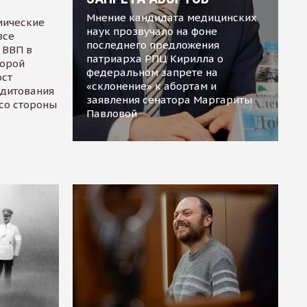
Мнение кандидата медицинских
мические
наук прозвучало на фоне
все
последнего предложения
 ВВП в
патриарха РПЦ Кирилла о
торой
федеральном запрете на
ост
«склонение» к абортам и
едитования
заявления сенатора Маргариты
 со стороны
Павловой