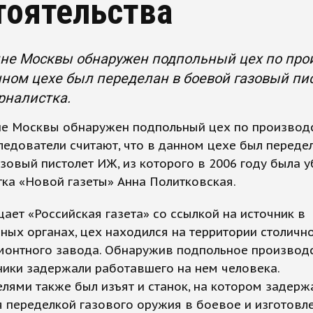
тоятельства
не Москвы обнаружен подпольный цех по прои
нном цехе был переделан в боевой газовый пис
рналистка.
не Москвы обнаружен подпольный цех по производ
ледователи считают, что в данном цехе был переде
зовый пистолет ИЖ, из которого в 2006 году была у
ка «Новой газеты» Анна Политковская.
ает «Российская газета» со ссылкой на источник в
ных органах, цех находился на территории столичн
монтного завода. Обнаружив подпольное производс
ики задержали работавшего на нем человека.
лями также был изъят и станок, на котором задер
 переделкой газового оружия в боевое и изготовл