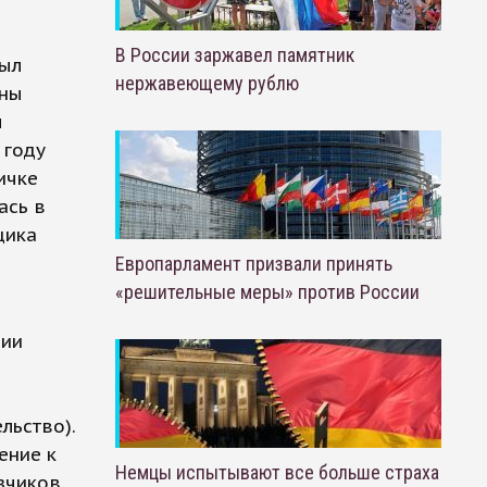
В России заржавел памятник
был
нержавеющему рублю
нны
л
 году
ичке
ась в
щика
Европарламент призвали принять
«решительные меры» против России
вии
льство).
ение к
Немцы испытывают все больше страха
зчиков