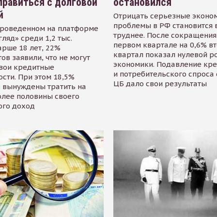
равиться с долговой
остановился
й
Отрицать серьезные эконо
проблемы в РФ становится 
проведенном на платформе
труднее. После сокращения
гляд» среди 1,2 тыс.
первом квартале на 0,6% в
арше 18 лет, 22%
квартал показал нулевой р
ов заявили, что не могут
экономики. Подавление кр
свои кредитные
и потребительского спроса
сти. При этом 18,5%
ЦБ дало свои результаты
 вынуждены тратить на
олее половины своего
ого доход