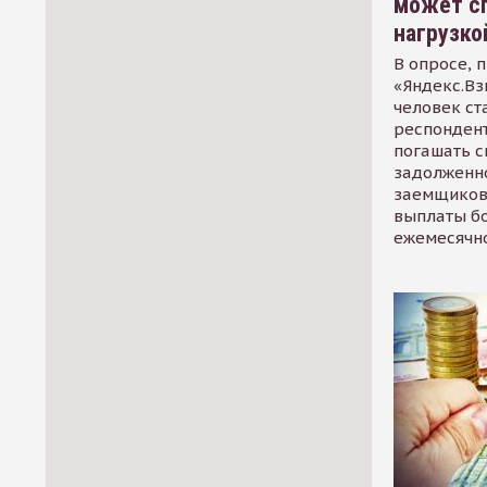
может сп
нагрузко
В опросе, 
«Яндекс.Вз
человек ст
респондент
погашать 
задолженно
заемщиков
выплаты б
ежемесячн