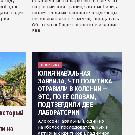
0 году.
оставленные на парковке возле КПП
свободно
на российской границе автомобили, а
даже ездит
потом - если их законные владельцы
ории
не объявятся через месяц - продавать.
Об этом сообщает эстонское издание
ERR
ПОЛИТИКА
ЮЛИЯ НАВАЛЬНАЯ
ЗАЯВИЛА, ЧТО ПОЛИТИКА
ОТРАВИЛИ В КОЛОНИИ —
ЭТО, ПО ЕЕ СЛОВАМ,
ПОДТВЕРДИЛИ ДВЕ
ЛАБОРАТОРИИ
 который
Алексей Навальный, один из
наиболее последовательных и
ли на
активных критиков Владимира