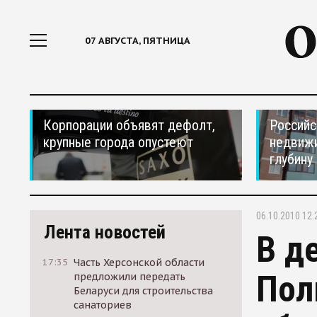
07 АВГУСТА, ПЯТНИЦА
Корпорации объявят дефолт,
Российс
крупные города опустеют
недвижи
глубину
06.10.2010 12:
Лента новостей
В д
17:35
Часть Херсонской области
Пол
предложили передать
Беларуси для строительства
санаториев