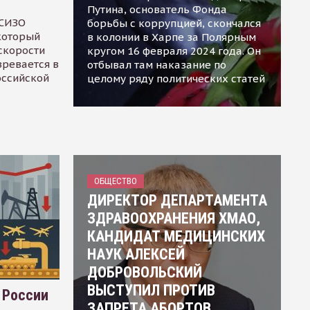
Путина, основатель Фонда
 СИЗО
борьбы с коррупцией, скончался
 который
в колонии в Харпе за Полярным
скорости
кругом 16 февраля 2024 года. Он
зревается в
отбывал там наказание по
оссийской
целому ряду политических статей
ОБЩЕСТВО
ДИРЕКТОР ДЕПАРТАМЕНТА
ЗДРАВООХРАНЕНИЯ ХМАО,
КАНДИДАТ МЕДИЦИНСКИХ
НАУК АЛЕКСЕЙ
ДОБРОВОЛЬСКИЙ
ВЫСТУПИЛ ПРОТИВ
 России
ЗАПРЕТА АБОРТОВ