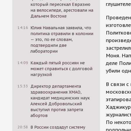
глушителе
который пересекал Евразию
на велосипеде, арестовали на
Дальнем Востоке
Проведенн
изготовле
14:16
Юлия Навальная заявила, что
Политковс
политика отравили в колонии
— это, по ее словам,
произведе
подтвердили две
застрелил
лаборатории
Моня. Нап
деле Поли
14:09
Каждый пятый россиян не
может справиться с долговой
убили одн
нагрузкой
В связи с
15:33
Директор департамента
московск
здравоохранения ХМАО,
кандидат медицинских наук
этапиров
Алексей Добровольский
Хаджикурб
выступил против запрета
журналист
абортов
По некот
20:58
В России создадут систему
подпольно