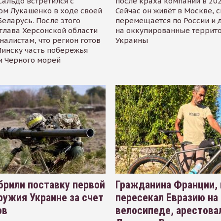
альдо встретился с
после краха компании в 202
ом Лукашенко в ходе своей
Сейчас он живёт в Москве, 
Беларусь. После этого
перемещается по России и 
глава Херсонской области
на оккупированные террит
налистам, что регион готов
Украины
инску часть побережья
и Черного морей
рили поставку первой
Гражданина Франции,
ружия Украине за счет
пересекал Евразию на
ов
велосипеде, арестова