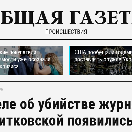
ПРОИСШЕСТВИЯ
кие покупатели
США пообещали годам
мости уже осознали
поставлять оружие Укр
 кризиса
25
еле об убийстве жур
итковской появилис