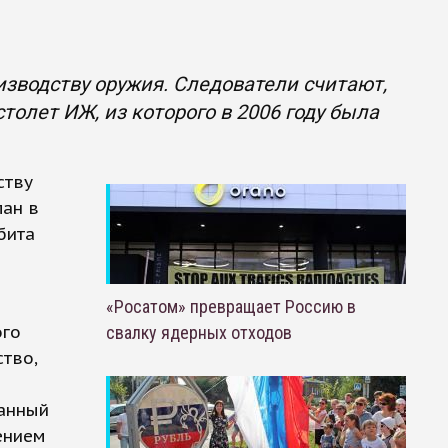
зводству оружия. Следователи считают,
толет ИЖ, из которого в 2006 году была
ству
лан в
бита
«Росатом» превращает Россию в
ого
свалку ядерных отходов
тво,
жанный
ением