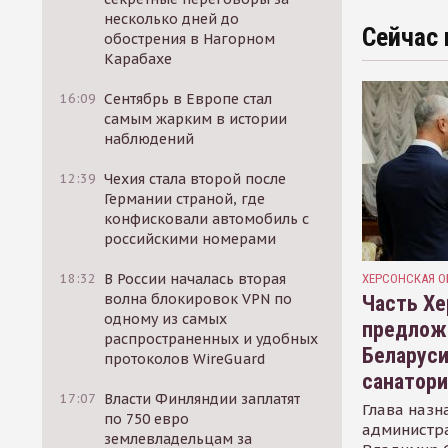
несколько дней до
Сейчас 
обострения в Нагорном
Карабахе
16:09
Сентябрь в Европе стал
самым жарким в истории
наблюдений
12:39
Чехия стала второй после
Германии страной, где
конфисковали автомобиль с
российскими номерами
18:32
В России началась вторая
ХЕРСОНСКАЯ О
волна блокировок VPN по
Часть Хе
одному из самых
предлож
распространенных и удобных
Беларуси
протоколов WireGuard
санатор
17:07
Власти Финляндии заплатят
Глава назн
по 750 евро
администр
землевладельцам за