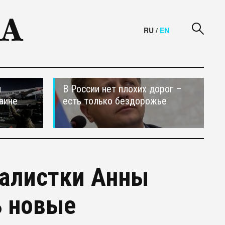
RU
/
EN
и
В России нет плохих дорог –
аине
есть только бездорожье
налистки Анны
ь новые