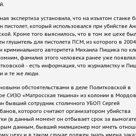
й.
ая экспертиза установила, что на изъятом станке 
н пистолет, который использовался при убийстве А
кой. Кроме того выяснилось, что в том же цехе бы
н глушитель для пистолета ПСМ, из которого в 2004
и криминального авторитета Михаила Пищика по кл
омним, фамилия этого человека ранее уже появлял
тковской - есть информация, что журналистку и Пи
и и те же люди.
 новыми обстоятельствами в деле Политковской в
ое СИЗО «Матросская тишина» из колонии в Мордо
ан бывший сотрудник столичного УБОП Сергей
анов, которого считают организатором убийства
ки (в данный момент он отбывает срок за вымогате
орым данным, бывший милиционер мог иметь отнош
му цеху и в таком случае должен знать имена зака