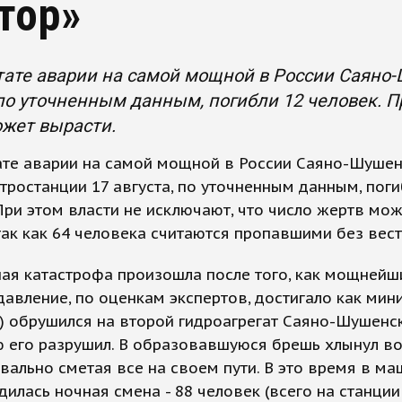
тор»
тате аварии на самой мощной в России Саяно
 по уточненным данным, погибли 12 человек. П
жет вырасти.
тате аварии на самой мощной в России Саяно-Шуше
тростанции 17 августа, по уточненным данным, поги
При этом власти не исключают, что число жертв мо
так как 64 человека считаются пропавшими без вест
ая катастрофа произошла после того, как мощнейш
давление, по оценкам экспертов, достигало как мин
 обрушился на второй гидроагрегат Саяно-Шушенск
ю его разрушил. В образовавшуюся брешь хлынул в
квально сметая все на своем пути. В это время в м
дилась ночная смена - 88 человек (всего на станци