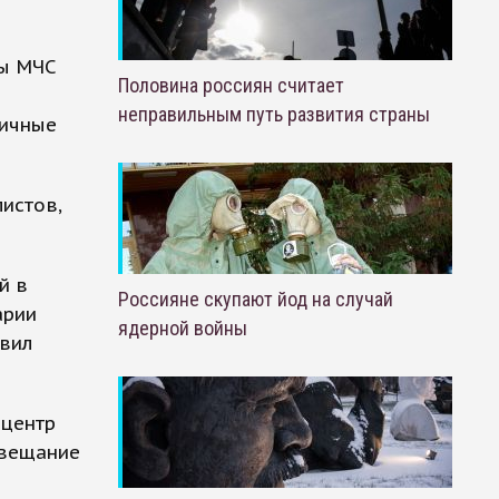
бы МЧС
Половина россиян считает
неправильным путь развития страны
личные
истов,
й в
Россияне скупают йод на случай
арии
ядерной войны
авил
 центр
овещание