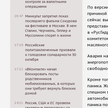
контроля за валютными
операциями
По версии
причиной 
20:47
Минкульт запретил показ
сейчас вы
последнего фильма Сокурова
представи
на фестивале в Москве. В нем
Сталин, Черчилль, Гитлер и
в «РусГи
Муссолини спорят о жизни
комитетом
масляног
17:10
Российские
политзаключенные призвали
к голодовке солидарности 30
Авария н
октября
энергопот
свободном
17:12
«ВКонтакте» начал
блокировать посты
родственников
Кроме тог
мобилизованных, в которых
паника. Ж
они требуют вернуть близких
спешном п
домой
автомобил
14:11
Россия, США и ЕС провели
паника по
секретные переговоры за