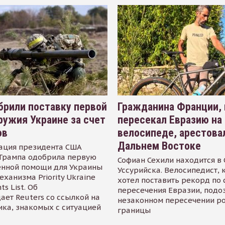
рили поставку первой
Гражданина Франции,
ружия Украине за счет
пересекал Евразию на
ов
велосипеде, арестова
Дальнем Востоке
ация президента США
Трампа одобрила первую
Софиан Сехили находится в
енной помощи для Украины
Уссурийска. Велосипедист,
еханизма Priority Ukraine
хотел поставить рекорд по 
s List. Об
пересечения Евразии, подо
ает Reuters со ссылкой на
незаконном пересечении р
ика, знакомых с ситуацией
границы