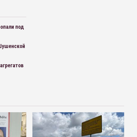
попали под
-Шушенской
 агрегатов