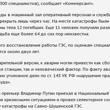
300 специалистов), сообщает «Коммерсант».
оды в машинный зал оперативный персонал и служ
рекрыть лишь через час. На месте катастрофы были
ы тела 12 погибших. Еще 11 человек получили раз
удьба еще более 64 до сих пор неизвестна.
го восстановления работы ГЭС, по оценкам специал
ся около двух лет.
рительной версии, к аварии могли привести как сбо
е станции, так и человеческий фактор. По факту ав
о уголовное дело по ст. 143 УК РФ «нарушение пр
уда».
а премьер Владимир Путин приехал в Национальный
ия кризисными ситуациями и провел селекторное с
у катастрофы на Саяно-Шушенской ГЭС.