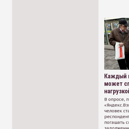
Каждый 
может сп
нагрузко
В опросе, 
«Яндекс.Вз
человек ст
респондент
погашать 
задолженно