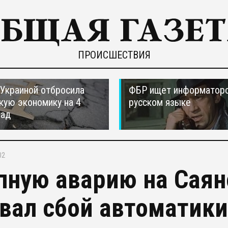
ПРОИСШЕСТВИЯ
 Украиной отбросила
ФБР ищет информаторо
кую экономику на 4
русском языке
зад
02
пную аварию на Сая
вал сбой автоматики