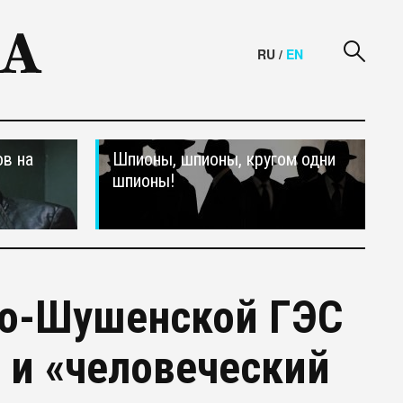
RU
/
EN
в на
Шпионы, шпионы, кругом одни
шпионы!
но-Шушенской ГЭС
 и «человеческий