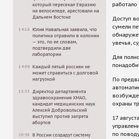
работало 
который пересекал Евразию
на велосипеде, арестовали на
Дальнем Востоке
Доступ в
сумели пе
14:16
Юлия Навальная заявила, что
обнаружен
политика отравили в колонии
— это, по ее словам,
увечья, с
подтвердили две
лаборатории
Для полно
понадобит
14:09
Каждый пятый россиян не
может справиться с долговой
По предва
нагрузкой
автоматик
15:33
Директор департамента
возбужден
здравоохранения ХМАО,
охраны тр
кандидат медицинских наук
Алексей Добровольский
выступил против запрета
17 август
абортов
управлен
по повод
20:58
В России создадут систему