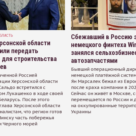
БЛАСТЬ
Сбежавший в Россию э
рсонской области
немецкого финтеха Wi
или передать
занялся сельхозбизне
 для строительства
автозапчастями
иев
Бывший операционный дир
аченной Россией
немецкой платёжной систем
ации Херсонской области
Ян Марсалек бежал из Евр
альдо встретился с
после краха компании в 202
ом Лукашенко в ходе своей
Сейчас он живёт в Москве, 
Беларусь. После этого
перемещается по России и 
глава Херсонской области
на оккупированные террит
налистам, что регион готов
Украины
инску часть побережья
и Черного морей