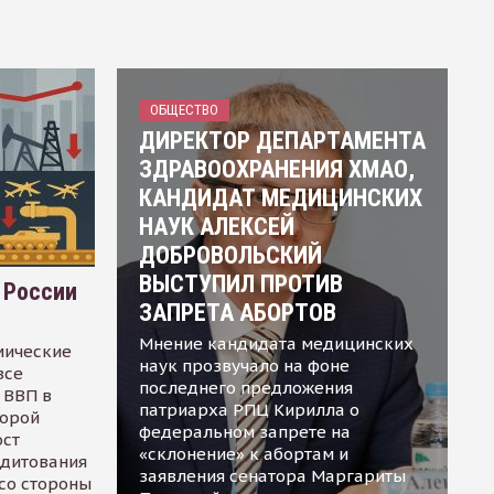
ОБЩЕСТВО
ДИРЕКТОР ДЕПАРТАМЕНТА
ЗДРАВООХРАНЕНИЯ ХМАО,
КАНДИДАТ МЕДИЦИНСКИХ
НАУК АЛЕКСЕЙ
ДОБРОВОЛЬСКИЙ
ВЫСТУПИЛ ПРОТИВ
 России
ЗАПРЕТА АБОРТОВ
Мнение кандидата медицинских
мические
наук прозвучало на фоне
все
последнего предложения
 ВВП в
патриарха РПЦ Кирилла о
торой
федеральном запрете на
ост
«склонение» к абортам и
едитования
заявления сенатора Маргариты
 со стороны