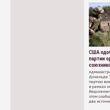
США одоб
партии о
союзник
Администр
Дональда 
партию во
в рамках м
Requirement
этом сообщ
два источн