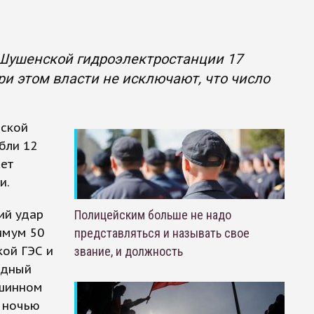
-Шушенской гидроэлектростанции 17
ри этом власти не исключают, что число
нской
бли 12
жет
и.
ий удар
Полицейским больше не надо
имум 50
представляться и называть свое
ой ГЭС и
звание, и должность
одный
ашинном
и ночью