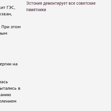
Эстония демонтирует все советские
ит ГЭС,
памятники
ызван,
. При этом
нным
ергии на
лась
ытались в
ванию
селением