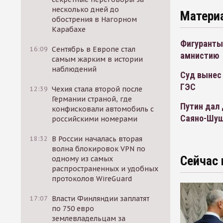
несколько дней до
Матери
обострения в Нагорном
Карабахе
Фигуранты
16:09
Сентябрь в Европе стал
амнистию
самым жарким в истории
наблюдений
Суд вынес
ГЭС
12:39
Чехия стала второй после
Германии страной, где
Путин дал 
конфисковали автомобиль с
Саяно-Шуш
российскими номерами
18:32
В России началась вторая
волна блокировок VPN по
Сейчас 
одному из самых
распространенных и удобных
протоколов WireGuard
17:07
Власти Финляндии заплатят
по 750 евро
землевладельцам за