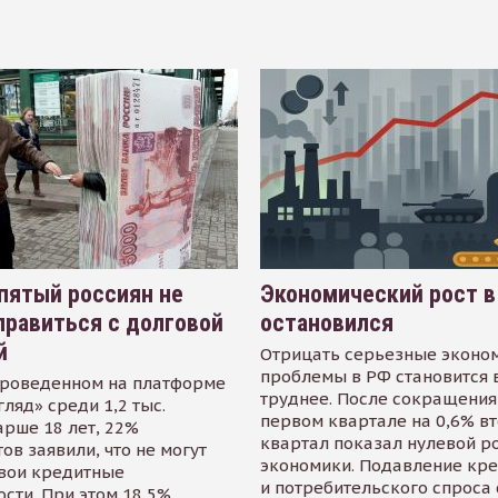
пятый россиян не
Экономический рост в
равиться с долговой
остановился
й
Отрицать серьезные эконо
проблемы в РФ становится 
проведенном на платформе
труднее. После сокращения
гляд» среди 1,2 тыс.
первом квартале на 0,6% в
арше 18 лет, 22%
квартал показал нулевой р
ов заявили, что не могут
экономики. Подавление кр
свои кредитные
и потребительского спроса
сти. При этом 18,5%