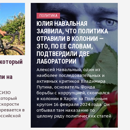
ПОЛИТИКА
ЮЛИЯ НАВАЛЬНАЯ
ЗАЯВИЛА, ЧТО ПОЛИТИКА
ОТРАВИЛИ В КОЛОНИИ —
ЭТО, ПО ЕЕ СЛОВАМ,
ПОДТВЕРДИЛИ ДВЕ
ЛАБОРАТОРИИ
 который
Алексей Навальный, один из
наиболее последовательных и
ли на
активных критиков Владимира
Путина, основатель Фонда
 СИЗО
борьбы с коррупцией, скончался
 который
в колонии в Харпе за Полярным
скорости
кругом 16 февраля 2024 года. Он
зревается в
отбывал там наказание по
оссийской
целому ряду политических статей