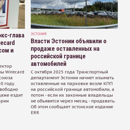
кс-глава
ЭСТОНИЯ
Власти Эстонии объявили о
recard
продаже оставленных на
сом и
российской границе
автомобилей
ектор
ы Wirecard
С октября 2025 года Транспортный
осоюза
департамент Эстонии начнет изымать
0 году.
оставленные на парковке возле КПП
свободно
на российской границе автомобили, а
даже ездит
потом - если их законные владельцы
ории
не объявятся через месяц - продавать.
Об этом сообщает эстонское издание
ERR