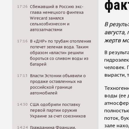
фак
17:26
Сбежавший в Россию экс-
глава немецкого финтеха
Wirecard занялся
В резуль
сельхозбизнесом и
автозапчастями
августа,
жертв мо
17:16
В «ДНР» по трубам отопления
потечет зеленая вода. Таким
В резуль
образом «власти» решили
бороться со сливом воды из
гидроэлек
батарей
человек. 
вырасти, 
17:13
Власти Эстонии объявили о
продаже оставленных на
российской границе
Техногенн
автомобилей
воды (ее 
атмосфер)
14:30
США одобрили поставку
полность
первой партии оружия
Украине за счет союзников
поток, бу
зале нахо
14:24
Гражданина Франции,