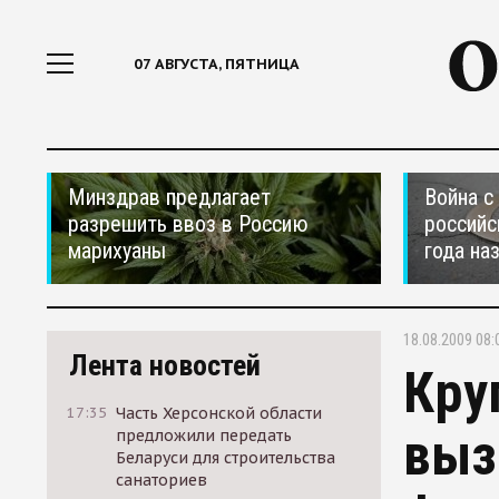
07 АВГУСТА, ПЯТНИЦА
Минздрав предлагает
Война с
разрешить ввоз в Россию
российс
марихуаны
года на
18.08.2009 08:
Лента новостей
Кру
17:35
Часть Херсонской области
выз
предложили передать
Беларуси для строительства
санаториев