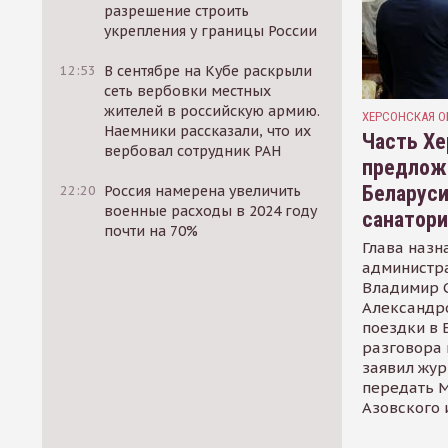
разрешение строить
укрепления у границы России
12:53
В сентябре на Кубе раскрыли
сеть вербовки местных
жителей в российскую армию.
ХЕРСОНСКАЯ О
Наемники рассказали, что их
Часть Хе
вербовал сотрудник РАН
предлож
Беларуси
22:20
Россия намерена увеличить
военные расходы в 2024 году
санатор
почти на 70%
Глава назн
администр
Владимир С
Александр
поездки в 
разговора 
заявил жур
передать М
Азовского 