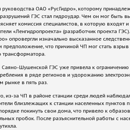
 руководства ОАО «РусГидро», которому принадлеж
разрушений ГЭС стал гидроудар. Чем он мог быть в
ясняет комиссия специалистов, в которую входят и
тели «Ленгидропроекта» (разработчик проекта ГЭС)
дро» опровергли изначально высказанное следстве
 предположение, что причиной ЧП мог стать взрыв
о трансформатора.
а Саяно-Шушенской ГЭС уже привела к ограничению
ребления в ряде регионов и удорожанию электроэн
 рынке в пять раз.
о, из-за ЧП в районе станции среди людей наблюда
ители близлежащих к станции населенных пунктов п
орядке покинуть свои дома, что привело к образо
ьных пробок. После разъяснительной работы с на
утихла.