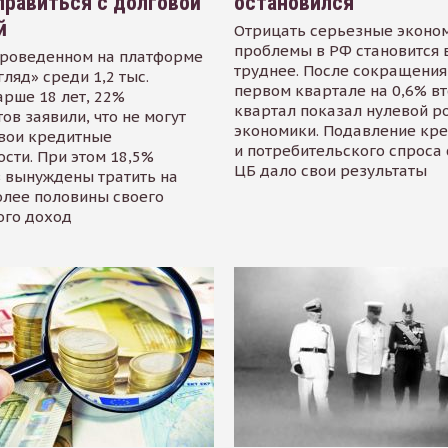
равиться с долговой
остановился
й
Отрицать серьезные эконо
проблемы в РФ становится 
проведенном на платформе
труднее. После сокращения
гляд» среди 1,2 тыс.
первом квартале на 0,6% в
арше 18 лет, 22%
квартал показал нулевой р
ов заявили, что не могут
экономики. Подавление кр
свои кредитные
и потребительского спроса
сти. При этом 18,5%
ЦБ дало свои результаты
 вынуждены тратить на
олее половины своего
ого доход