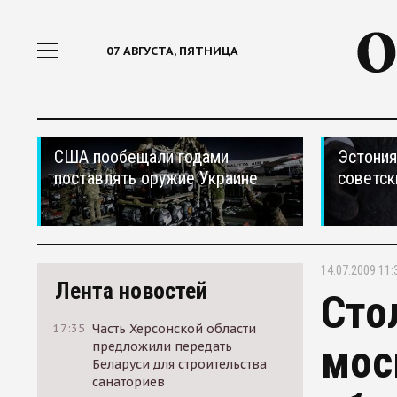
07 АВГУСТА, ПЯТНИЦА
США пообещали годами
Эстония
поставлять оружие Украине
советск
14.07.2009 11:
Лента новостей
Сто
17:35
Часть Херсонской области
мос
предложили передать
Беларуси для строительства
санаториев