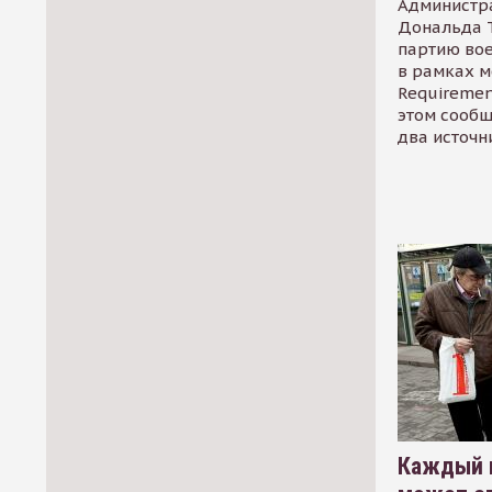
Администр
Дональда 
партию во
в рамках м
Requirement
этом сообщ
два источн
Каждый 