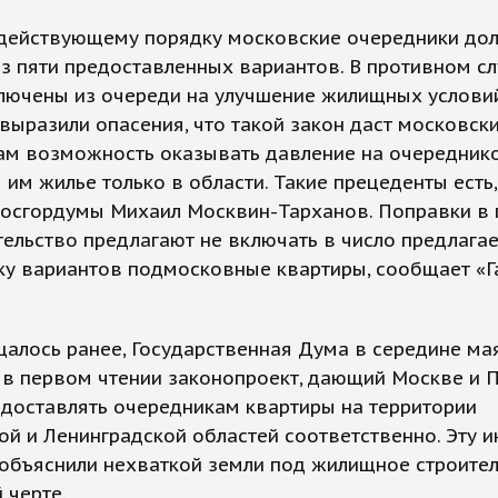
 действующему порядку московские очередники до
з пяти предоставленных вариантов. В противном сл
лючены из очереди на улучшение жилищных условий
выразили опасения, что такой закон даст московск
ам возможность оказывать давление на очереднико
 им жилье только в области. Такие прецеденты есть
Мосгордумы Михаил Москвин-Тарханов. Поправки в 
ельство предлагают не включать в число предлага
ку вариантов подмосковные квартиры, сообщает «Г
алось ранее, Государственная Дума в середине ма
в первом чтении законопроект, дающий Москве и 
доставлять очередникам квартиры на территории
й и Ленинградской областей соответственно. Эту 
объяснили нехваткой земли под жилищное строител
 черте.