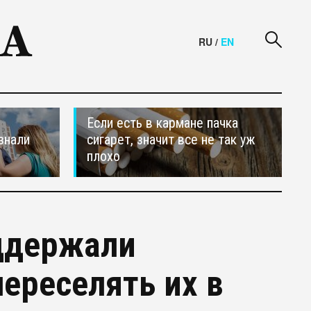
RU
/
EN
Если есть в кармане пачка
знали
сигарет, значит все не так уж
плохо
ддержали
ереселять их в