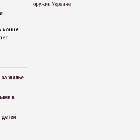
оружие Украине
е
в конце
дет
 за жилье
ными в
 детей