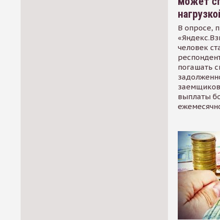
может сп
нагрузко
В опросе, 
«Яндекс.Вз
человек ст
респондент
погашать 
задолженно
заемщиков
выплаты б
ежемесячн