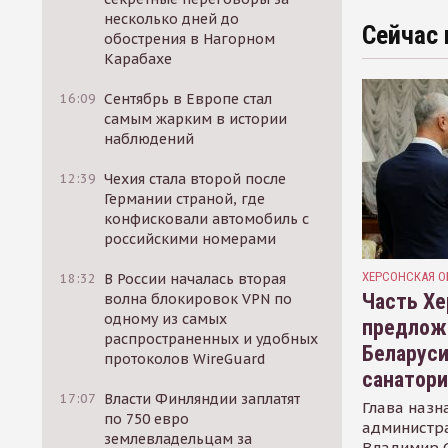
несколько дней до
Сейчас 
обострения в Нагорном
Карабахе
16:09
Сентябрь в Европе стал
самым жарким в истории
наблюдений
12:39
Чехия стала второй после
Германии страной, где
конфисковали автомобиль с
российскими номерами
ХЕРСОНСКАЯ О
18:32
В России началась вторая
Часть Хе
волна блокировок VPN по
одному из самых
предлож
распространенных и удобных
Беларуси
протоколов WireGuard
санатор
17:07
Власти Финляндии заплатят
Глава назн
по 750 евро
администр
землевладельцам за
Владимир С