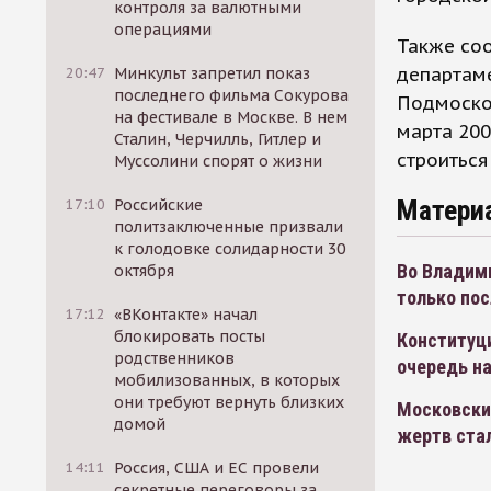
контроля за валютными
операциями
Также со
департам
20:47
Минкульт запретил показ
последнего фильма Сокурова
Подмосков
на фестивале в Москве. В нем
марта 200
Сталин, Черчилль, Гитлер и
строиться
Муссолини спорят о жизни
Матери
17:10
Российские
политзаключенные призвали
к голодовке солидарности 30
Во Владими
октября
только по
17:12
«ВКонтакте» начал
блокировать посты
Конституц
родственников
очередь н
мобилизованных, в которых
они требуют вернуть близких
Московски
домой
жертв ста
14:11
Россия, США и ЕС провели
секретные переговоры за