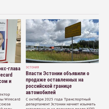
кс-глава
ЭСТОНИЯ
Власти Эстонии объявили о
recard
продаже оставленных на
сом и
российской границе
автомобилей
ектор
ы Wirecard
С октября 2025 года Транспортный
осоюза
департамент Эстонии начнет изымать
0 году.
оставленные на парковке возле КПП