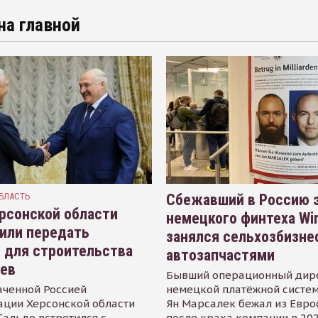
на главной
БЛАСТЬ
Сбежавший в Россию э
рсонской области
немецкого финтеха Wi
или передать
занялся сельхозбизне
 для строительства
автозапчастями
иев
Бывший операционный дир
аченной Россией
немецкой платёжной систем
ации Херсонской области
Ян Марсалек бежал из Евр
альдо встретился с
после краха компании в 202