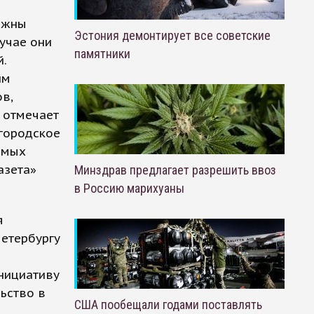
лжны
Эстония демонтирует все советские
учае они
памятники
.
им
в,
, отмечает
городское
емых
азета»
Минздрав предлагает разрешить ввоз
в Россию марихуаны
я
Петербургу
инициативу
ьство в
США пообещали годами поставлять