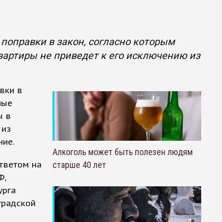
поправки в закон, согласно которым
вартиры не приведет к его исключению из
вки в
лые
ы в
 из
ние.
Алкоголь может быть полезен людям
тветом на
старше 40 лет
Ф,
урга
градской