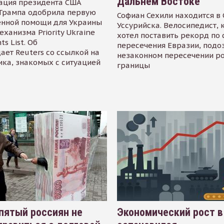
Дальнем Востоке
ация президента США
Трампа одобрила первую
Софиан Сехили находится в
енной помощи для Украины
Уссурийска. Велосипедист,
еханизма Priority Ukraine
хотел поставить рекорд по 
s List. Об
пересечения Евразии, подо
ает Reuters со ссылкой на
незаконном пересечении р
ика, знакомых с ситуацией
границы
пятый россиян не
Экономический рост в