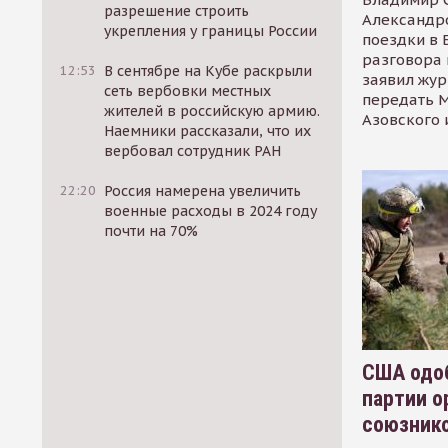
разрешение строить
Александр
укрепления у границы России
поездки в 
разговора 
12:53
В сентябре на Кубе раскрыли
заявил жур
сеть вербовки местных
передать М
жителей в российскую армию.
Азовского 
Наемники рассказали, что их
вербовал сотрудник РАН
22:20
Россия намерена увеличить
военные расходы в 2024 году
почти на 70%
США одоб
партии о
союзник