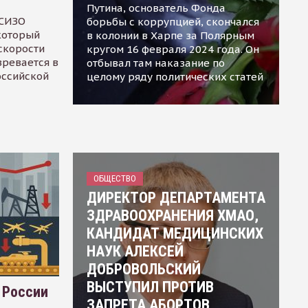
Путина, основатель Фонда
 СИЗО
борьбы с коррупцией, скончался
 который
в колонии в Харпе за Полярным
скорости
кругом 16 февраля 2024 года. Он
зревается в
отбывал там наказание по
оссийской
целому ряду политических статей
ОБЩЕСТВО
ДИРЕКТОР ДЕПАРТАМЕНТА
ЗДРАВООХРАНЕНИЯ ХМАО,
КАНДИДАТ МЕДИЦИНСКИХ
НАУК АЛЕКСЕЙ
ДОБРОВОЛЬСКИЙ
ВЫСТУПИЛ ПРОТИВ
 России
ЗАПРЕТА АБОРТОВ