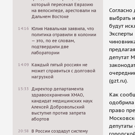
который пересекал Евразию
Согласно
на велосипеде, арестовали на
Дальнем Востоке
выбрать и
будут иск
14:16
Юлия Навальная заявила, что
Эксперты 
политика отравили в колонии
— это, по ее словам,
чиновник
подтвердили две
предлагая
лаборатории
депутат 
законодат
14:09
Каждый пятый россиян не
может справиться с долговой
очередни
нагрузкой
(gzt.ru).
15:33
Директор департамента
Как сообщ
здравоохранения ХМАО,
кандидат медицинских наук
одобрила 
Алексей Добровольский
право пре
выступил против запрета
Московско
абортов
депутаты 
20:58
В России создадут систему
городской