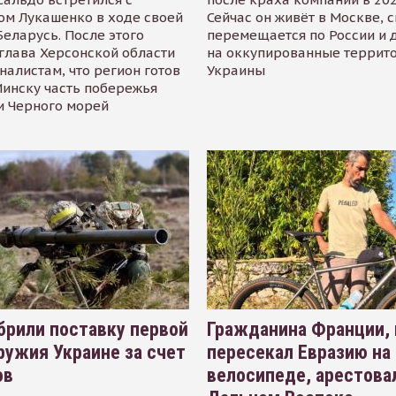
ом Лукашенко в ходе своей
Сейчас он живёт в Москве, 
Беларусь. После этого
перемещается по России и 
глава Херсонской области
на оккупированные террит
налистам, что регион готов
Украины
инску часть побережья
и Черного морей
рили поставку первой
Гражданина Франции,
ружия Украине за счет
пересекал Евразию на
ов
велосипеде, арестова