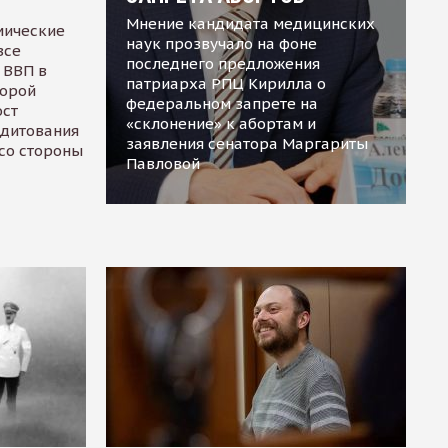
Мнение кандидата медицинских
мические
наук прозвучало на фоне
все
последнего предложения
 ВВП в
патриарха РПЦ Кирилла о
торой
федеральном запрете на
ост
«склонение» к абортам и
едитования
заявления сенатора Маргариты
 со стороны
Павловой