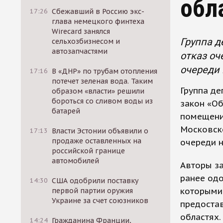
обл
17:26
Сбежавший в Россию экс-
глава немецкого финтеха
Wirecard занялся
Группа д
сельхозбизнесом и
автозапчастями
отказ оч
очереди 
17:16
В «ДНР» по трубам отопления
потечет зеленая вода. Таким
Группа де
образом «власти» решили
бороться со сливом воды из
закон «О
батарей
помещения
Московско
17:13
Власти Эстонии объявили о
продаже оставленных на
очереди н
российской границе
автомобилей
Авторы за
ранее од
14:30
США одобрили поставку
которыми
первой партии оружия
Украине за счет союзников
предоста
областях.
14:24
Гражданина Франции,