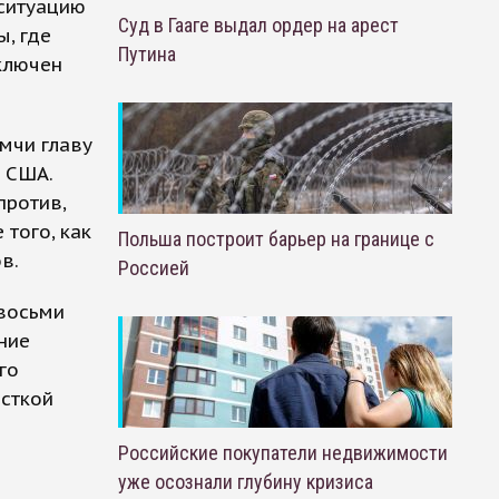
 ситуацию
Суд в Гааге выдал ордер на арест
ы, где
Путина
ключен
мчи главу
 США.
против,
того, как
Польша построит барьер на границе с
в.
Россией
восьми
ние
го
исткой
Российские покупатели недвижимости
уже осознали глубину кризиса