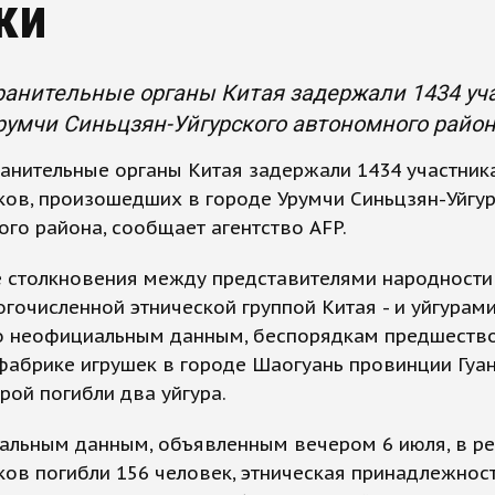
ки
анительные органы Китая задержали 1434 уч
румчи Синьцзян-Уйгурского автономного район
анительные органы Китая задержали 1434 участник
ов, произошедших в городе Урумчи Синьцзян-Уйгу
го района, сообщает агентство AFP.
 столкновения между представителями народности 
гочисленной этнической группой Китая - и уйгурам
По неофициальным данным, беспорядкам предшеств
фабрике игрушек в городе Шаогуань провинции Гуан
рой погибли два уйгура.
альным данным, объявленным вечером 6 июля, в ре
ов погибли 156 человек, этническая принадлежнос