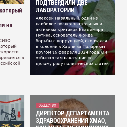
ПОДТВЕРДИЛИ ДВЕ
ЛАБОРАТОРИИ
 который
Алексей Навальный, один из
наиболее последовательных и
ли на
активных критиков Владимира
Путина, основатель Фонда
 СИЗО
борьбы с коррупцией, скончался
 который
в колонии в Харпе за Полярным
скорости
кругом 16 февраля 2024 года. Он
зревается в
отбывал там наказание по
оссийской
целому ряду политических статей
ОБЩЕСТВО
ДИРЕКТОР ДЕПАРТАМЕНТА
ЗДРАВООХРАНЕНИЯ ХМАО,