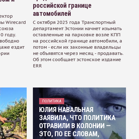
российской границе
автомобилей
ектор
ы Wirecard
С октября 2025 года Транспортный
осоюза
департамент Эстонии начнет изымать
0 году.
оставленные на парковке возле КПП
свободно
на российской границе автомобили, а
даже ездит
потом - если их законные владельцы
ории
не объявятся через месяц - продавать.
Об этом сообщает эстонское издание
ERR
ПОЛИТИКА
ЮЛИЯ НАВАЛЬНАЯ
ЗАЯВИЛА, ЧТО ПОЛИТИКА
ОТРАВИЛИ В КОЛОНИИ —
ЭТО, ПО ЕЕ СЛОВАМ,