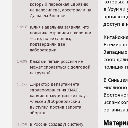
которых н
который пересекал Евразию
в Урумчи 
на велосипеде, арестовали на
Дальнем Востоке
происходи
доступ в 
14:16
Юлия Навальная заявила, что
политика отравили в колонии
Китайские
— это, по ее словам,
Всемирно
подтвердили две
лаборатории
Западные
сообщали,
14:09
Каждый пятый россиян не
полиция п
может справиться с долговой
нагрузкой
В Синьцз
15:33
Директор департамента
миллионо
здравоохранения ХМАО,
Восточног
кандидат медицинских наук
Алексей Добровольский
исламског
выступил против запрета
организац
абортов
Матери
20:58
В России создадут систему