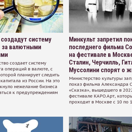
 создадут систему
Минкульт запретил по
я за валютными
последнего фильма С
ями
на фестивале в Москве
Сталин, Черчилль, Гит
тво создает систему
а операций в валюте, с
Муссолини спорят о ж
оторой планирует следить
Министерство культуры зап
капитала из России. На это
показ фильма Александра 
кнуло нежелание бизнеса
«Сказка», вышедшего в 2022
аться к предупреждениям
фестивале КАРО.Арт, котор
проходит в Москве с 10 по 