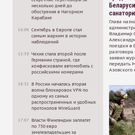
Беларуси
несколько дней до
обострения в Нагорном
санатор
Карабахе
Глава назн
администр
16:09
Сентябрь в Европе стал
Владимир С
самым жарким в истории
Александр
наблюдений
поездки в 
разговора 
12:39
Чехия стала второй после
заявил жур
Германии страной, где
передать М
конфисковали автомобиль с
Азовского 
российскими номерами
18:32
В России началась вторая
волна блокировок VPN по
одному из самых
распространенных и удобных
протоколов WireGuard
17:07
Власти Финляндии заплатят
по 750 евро
землевладельцам за