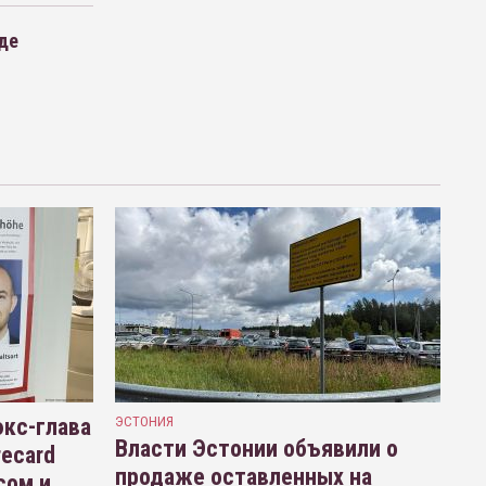
оде
кс-глава
ЭСТОНИЯ
Власти Эстонии объявили о
recard
продаже оставленных на
сом и