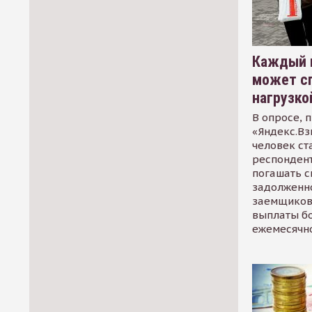
Каждый 
может сп
нагрузко
В опросе, 
«Яндекс.Вз
человек ст
респондент
погашать 
задолженно
заемщиков
выплаты б
ежемесячн