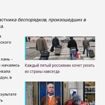
астника беспорядков, произошедших в
а.
а
рского
хань -
и начались
Каждый пятый россиянин хочет уехать
овала
из страны навсегда
дун, в
зультате
ть