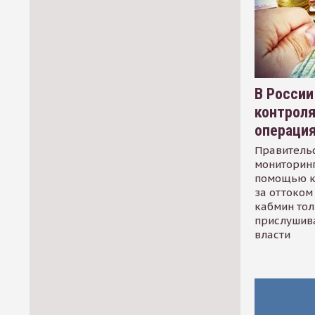
В России
контрол
операци
Правительс
мониторинг
помощью к
за оттоком 
кабмин тол
прислушив
власти