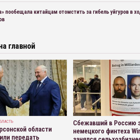
» пообещала китайцам отомстить за гибель уйгуров в х
ов
на главной
БЛАСТЬ
Сбежавший в Россию э
рсонской области
немецкого финтеха Wi
или передать
занялся сельхозбизне