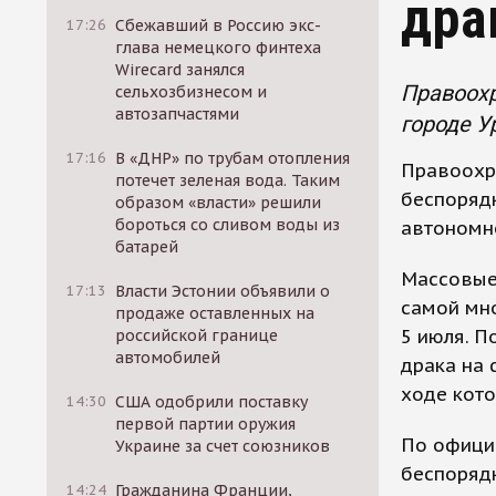
дра
17:26
Сбежавший в Россию экс-
глава немецкого финтеха
Wirecard занялся
Правоохр
сельхозбизнесом и
автозапчастями
городе У
17:16
В «ДНР» по трубам отопления
Правоохр
потечет зеленая вода. Таким
беспорядк
образом «власти» решили
бороться со сливом воды из
автономно
батарей
Массовые
17:13
Власти Эстонии объявили о
самой мно
продаже оставленных на
5 июля. 
российской границе
автомобилей
драка на 
ходе кото
14:30
США одобрили поставку
первой партии оружия
По офици
Украине за счет союзников
беспорядк
14:24
Гражданина Франции,