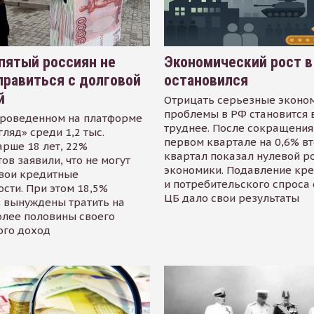
пятый россиян не
Экономический рост в
равиться с долговой
остановился
й
Отрицать серьезные эконо
проблемы в РФ становится 
проведенном на платформе
труднее. После сокращения
гляд» среди 1,2 тыс.
первом квартале на 0,6% в
арше 18 лет, 22%
квартал показал нулевой р
ов заявили, что не могут
экономики. Подавление кр
свои кредитные
и потребительского спроса
сти. При этом 18,5%
ЦБ дало свои результаты
 вынуждены тратить на
олее половины своего
ого доход