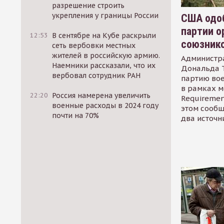
разрешение строить
укрепления у границы России
США одоб
партии о
12:53
В сентябре на Кубе раскрыли
союзник
сеть вербовки местных
жителей в российскую армию.
Администр
Наемники рассказали, что их
Дональда 
вербовал сотрудник РАН
партию во
в рамках м
22:20
Россия намерена увеличить
Requirement
военные расходы в 2024 году
этом сообщ
почти на 70%
два источн