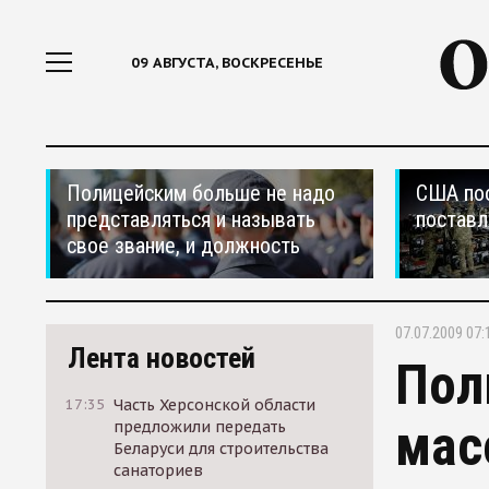
09 АВГУСТА, ВОСКРЕСЕНЬЕ
Полицейским больше не надо
США по
представляться и называть
поставл
свое звание, и должность
07.07.2009 07:
Лента новостей
Пол
17:35
Часть Херсонской области
мас
предложили передать
Беларуси для строительства
санаториев