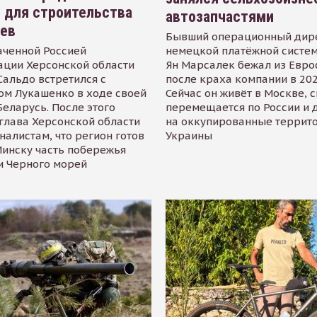
 для строительства
автозапчастями
иев
Бывший операционный дир
аченной Россией
немецкой платёжной систем
ации Херсонской области
Ян Марсалек бежал из Евр
альдо встретился с
после краха компании в 202
ом Лукашенко в ходе своей
Сейчас он живёт в Москве, 
Беларусь. После этого
перемещается по России и 
глава Херсонской области
на оккупированные террит
налистам, что регион готов
Украины
инску часть побережья
и Черного морей