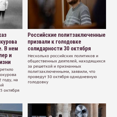
каз
Российские политзаключенные
окурова
призвали к голодовке
. В нем
солидарности 30 октября
лер и
Несколько российских политиков и
общественных деятелей, находящихся
изни
за решеткой и признанных
ретило
политзаключенными, заявили, что
Сокурова
проведут 30 октября однодневную
 году, на
голодовку
ый
15 октября