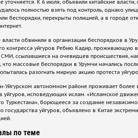
е уточняется. К 6 июля, объявили китайские власти,
удалось полностью взять под контроль, однако улиц
ли беспорядки, перекрыты полицией, а в городе от
интернет.
 власти обвинили в организации беспорядков в Уру
го конгресса уйгуров Ребию Кадир, проживающую в
 СМИ, ссылавшиеся на очевидцев происшествия, на
 что массовые беспорядки в Урумчи начались после 
опыталась разогнать мирную акцию протеста уйгуро
ян-Уйгурском автономном районе проживает более 
в уйгуров, исповедующих ислам. «Исламское движе
о Туркестана», борющееся за создание независимо
о государства уйгуров, объявлено в Китае экстрем
ией.
алы по теме