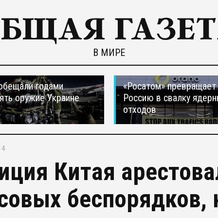
В МИРЕ
обещали годами
«Росатом» превращает
ять оружие Украине
Россию в свалку ядер
отходов
14
иция Китая арестова
совых беспорядков, 