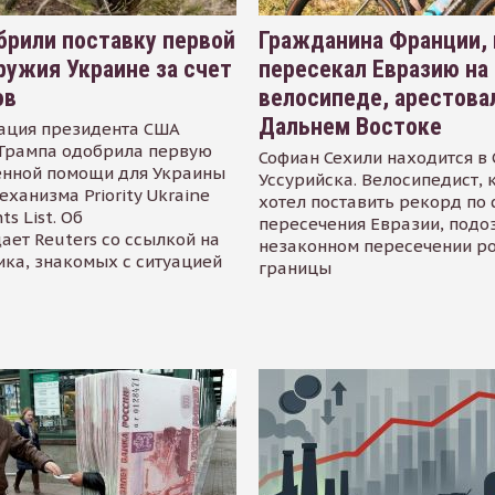
рили поставку первой
Гражданина Франции,
ружия Украине за счет
пересекал Евразию на
ов
велосипеде, арестова
Дальнем Востоке
ация президента США
Трампа одобрила первую
Софиан Сехили находится в
енной помощи для Украины
Уссурийска. Велосипедист,
еханизма Priority Ukraine
хотел поставить рекорд по 
s List. Об
пересечения Евразии, подо
ает Reuters со ссылкой на
незаконном пересечении р
ика, знакомых с ситуацией
границы