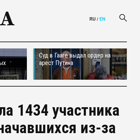
RU
/
EN
Суд в Гааге выдал ордер на
ных
арест Путина
ла 1434 участника
начавшихся из-за