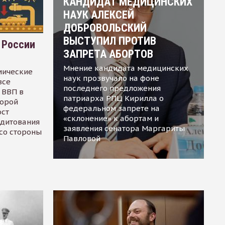
КАНДИДАТ МЕДИЦИНСКИХ
НАУК АЛЕКСЕЙ
ДОБРОВОЛЬСКИЙ
ВЫСТУПИЛ ПРОТИВ
 России
ЗАПРЕТА АБОРТОВ
Мнение кандидата медицинских
мические
наук прозвучало на фоне
все
последнего предложения
 ВВП в
патриарха РПЦ Кирилла о
торой
федеральном запрете на
ост
«склонение» к абортам и
едитования
заявления сенатора Маргариты
 со стороны
Павловой