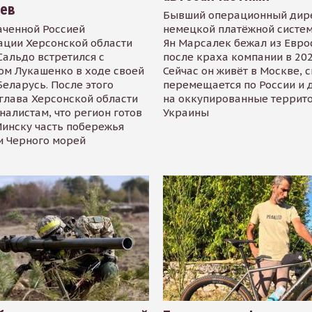
иев
Бывший операционный дир
аченной Россией
немецкой платёжной систем
ации Херсонской области
Ян Марсалек бежал из Евр
альдо встретился с
после краха компании в 202
ом Лукашенко в ходе своей
Сейчас он живёт в Москве, 
Беларусь. После этого
перемещается по России и 
глава Херсонской области
на оккупированные террит
налистам, что регион готов
Украины
инску часть побережья
и Черного морей