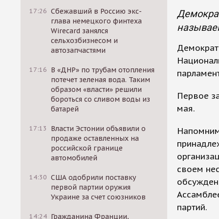
17:26
Сбежавший в Россию экс-
Демократ
глава немецкого финтеха
называе
Wirecard занялся
сельхозбизнесом и
Демократи
автозапчастями
Национал
17:16
В «ДНР» по трубам отопления
парламен
потечет зеленая вода. Таким
образом «власти» решили
Первое за
бороться со сливом воды из
мая.
батарей
17:13
Власти Эстонии объявили о
Напомним
продаже оставленных на
принадлеж
российской границе
организац
автомобилей
своем нес
14:30
США одобрили поставку
обсуждени
первой партии оружия
Ассамбле
Украине за счет союзников
партий.
14:24
Гражданина Франции,