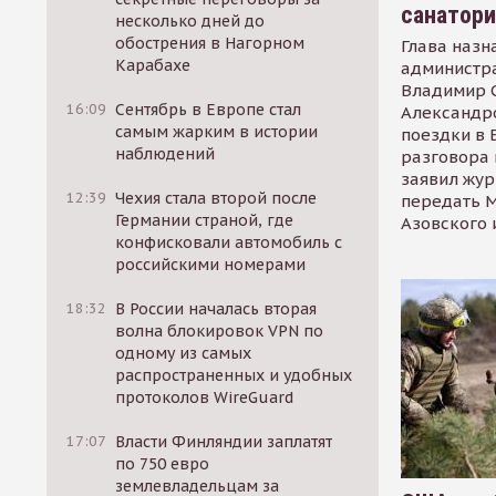
санатор
несколько дней до
обострения в Нагорном
Глава назн
Карабахе
администр
Владимир С
16:09
Сентябрь в Европе стал
Александр
самым жарким в истории
поездки в 
наблюдений
разговора 
заявил жур
12:39
Чехия стала второй после
передать М
Германии страной, где
Азовского 
конфисковали автомобиль с
российскими номерами
18:32
В России началась вторая
волна блокировок VPN по
одному из самых
распространенных и удобных
протоколов WireGuard
17:07
Власти Финляндии заплатят
по 750 евро
землевладельцам за