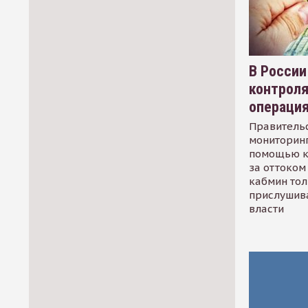
В России
контрол
операци
Правительс
мониторинг
помощью к
за оттоком 
кабмин тол
прислушив
власти