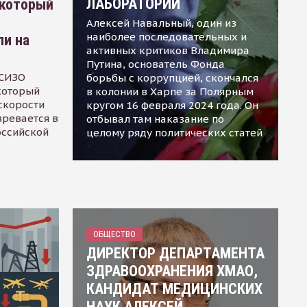
ЛАБОРАТОРИИ
 который
Алексей Навальный, один из
наиболее последовательных и
ли на
активных критиков Владимира
Путина, основатель Фонда
 СИЗО
борьбы с коррупцией, скончался
 который
в колонии в Харпе за Полярным
скорости
кругом 16 февраля 2024 года. Он
зревается в
отбывал там наказание по
оссийской
целому ряду политических статей
ОБЩЕСТВО
ДИРЕКТОР ДЕПАРТАМЕНТА
ЗДРАВООХРАНЕНИЯ ХМАО,
КАНДИДАТ МЕДИЦИНСКИХ
НАУК АЛЕКСЕЙ