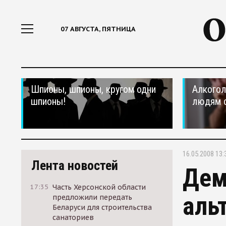
07 АВГУСТА, ПЯТНИЦА
Шпионы, шпионы, кругом одни
Алкогол
шпионы!
людям 
16.05.2008 13:
Лента новостей
Дем
17:35
Часть Херсонской области
аль
предложили передать
Беларуси для строительства
санаториев