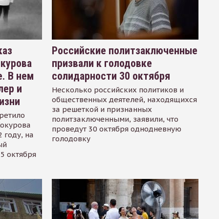
каз
Российские политзаключенные
окурова
призвали к голодовке
. В нем
солидарности 30 октября
лер и
Несколько российских политиков и
общественных деятелей, находящихся
изни
за решеткой и признанных
ретило
политзаключенными, заявили, что
Сокурова
проведут 30 октября однодневную
 году, на
голодовку
ый
15 октября