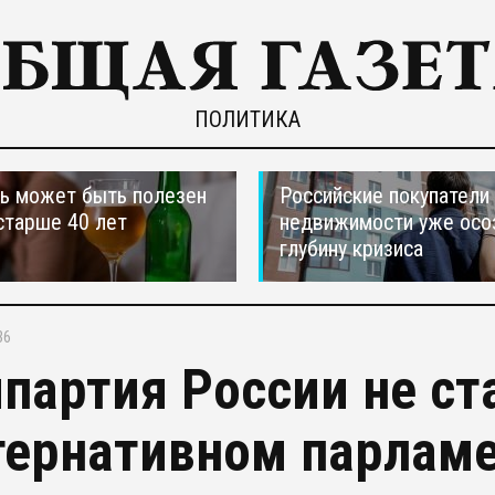
ПОЛИТИКА
ь может быть полезен
Российские покупатели
старше 40 лет
недвижимости уже осо
глубину кризиса
36
партия России не ста
тернативном парламе