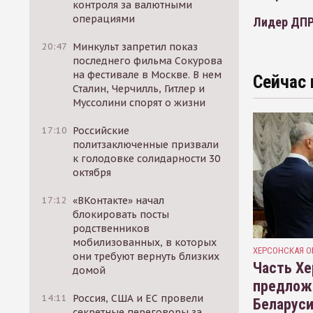
контроля за валютными
операциями
Лидер ДПР
20:47
Минкульт запретил показ
последнего фильма Сокурова
на фестивале в Москве. В нем
Сейчас 
Сталин, Черчилль, Гитлер и
Муссолини спорят о жизни
17:10
Российские
политзаключенные призвали
к голодовке солидарности 30
октября
17:12
«ВКонтакте» начал
блокировать посты
родственников
мобилизованных, в которых
ХЕРСОНСКАЯ О
они требуют вернуть близких
Часть Хе
домой
предлож
14:11
Россия, США и ЕС провели
Беларуси
секретные переговоры за