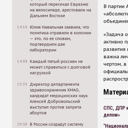
который пересекал Евразию
В партии 
на велосипеде, арестовали на
«абсолют
Дальнем Востоке
объединен
14:16
Юлия Навальная заявила, что
политика отравили в колонии
«Задача о
— это, по ее словам,
активно п
подтвердили две
развития 
лаборатории
важна лич
14:09
Каждый пятый россиян не
чертом, в
может справиться с долговой
официаль
нагрузкой
распрост
15:33
Директор департамента
здравоохранения ХМАО,
Матери
кандидат медицинских наук
Алексей Добровольский
выступил против запрета
СПС, ДПР 
абортов
делом»
20:58
В России создадут систему
"Национал