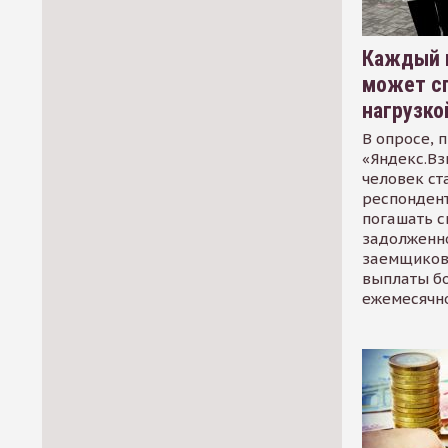
Каждый 
может сп
нагрузко
В опросе, 
«Яндекс.Вз
человек ст
респондент
погашать 
задолженно
заемщиков
выплаты б
ежемесячн