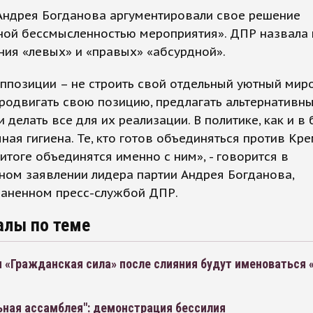
Андрея Богданова аргументировали свое решение
ной бессмысленностью мероприятия». ДПР назвала
ия «левых» и «правых» «абсурдной».
ппозиции – не строить свой отдельный уютный миро
родвигать свою позицию, предлагать альтернативн
и делать все для их реализации. В политике, как и в 
ная гигиена. Те, кто готов объединяться против Кре
 итоге объединятся именно с ним», - говорится в
ном заявлении лидера партии Андрея Богданова,
раненном пресс-службой ДПР.
алы по теме
и «Гражданская сила» после слияния будут именоваться
ьная ассамблея": демонстрация бессилия