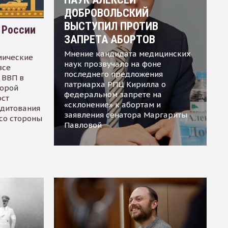
ДОБРОВОЛЬСКИЙ
ВЫСТУПИЛ ПРОТИВ
 России
ЗАПРЕТА АБОРТОВ
Мнение кандидата медицинских
мические
наук прозвучало на фоне
все
последнего предложения
 ВВП в
патриарха РПЦ Кирилла о
торой
федеральном запрете на
ост
«склонение» к абортам и
едитования
заявления сенатора Маргариты
 со стороны
Павловой