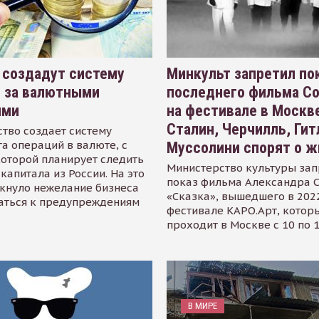
 создадут систему
Минкульт запретил по
я за валютными
последнего фильма С
ями
на фестивале в Москве
Сталин, Черчилль, Гит
тво создает систему
а операций в валюте, с
Муссолини спорят о ж
оторой планирует следить
Министерство культуры зап
капитала из России. На это
показ фильма Александра 
кнуло нежелание бизнеса
«Сказка», вышедшего в 2022
аться к предупреждениям
фестивале КАРО.Арт, котор
проходит в Москве с 10 по 
В МИРЕ