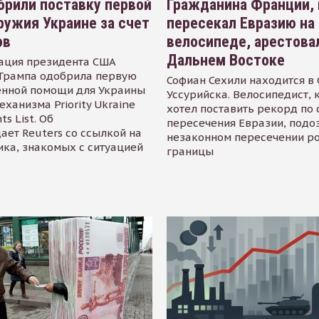
рили поставку первой
Гражданина Франции,
ружия Украине за счет
пересекал Евразию на
ов
велосипеде, арестова
Дальнем Востоке
ация президента США
Трампа одобрила первую
Софиан Сехили находится в
енной помощи для Украины
Уссурийска. Велосипедист,
еханизма Priority Ukraine
хотел поставить рекорд по 
s List. Об
пересечения Евразии, подо
ает Reuters со ссылкой на
незаконном пересечении р
ика, знакомых с ситуацией
границы