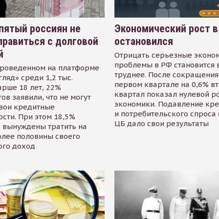
пятый россиян не
Экономический рост в
равиться с долговой
остановился
й
Отрицать серьезные эконо
проблемы в РФ становится 
проведенном на платформе
труднее. После сокращения
гляд» среди 1,2 тыс.
первом квартале на 0,6% в
арше 18 лет, 22%
квартал показал нулевой р
ов заявили, что не могут
экономики. Подавление кр
свои кредитные
и потребительского спроса
сти. При этом 18,5%
ЦБ дало свои результаты
 вынуждены тратить на
олее половины своего
ого доход