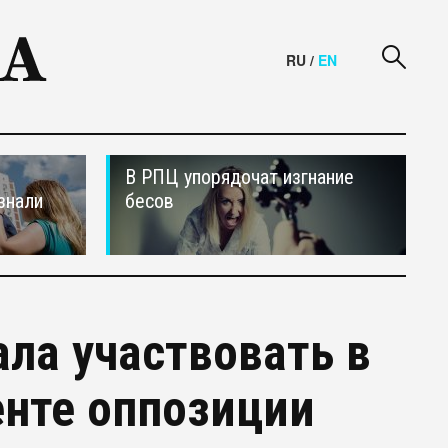
RU
/
EN
В РПЦ упорядочат изгнание
знали
бесов
ла участвовать в
нте оппозиции