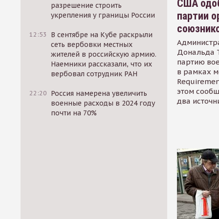
США одоб
разрешение строить
партии о
укрепления у границы России
союзник
12:53
В сентябре на Кубе раскрыли
Администр
сеть вербовки местных
Дональда 
жителей в российскую армию.
партию во
Наемники рассказали, что их
в рамках м
вербовал сотрудник РАН
Requirement
этом сообщ
22:20
Россия намерена увеличить
два источн
военные расходы в 2024 году
почти на 70%