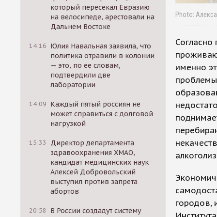
который пересекал Евразию
Photo: Алекс
на велосипеде, арестовали на
Дальнем Востоке
Согласно 
14:16
Юлия Навальная заявила, что
проживают
политика отравили в колонии
— это, по ее словам,
именно эт
подтвердили две
проблемы,
лаборатории
образован
недостато
14:09
Каждый пятый россиян не
может справиться с долговой
поднимае
нагрузкой
перебираю
некачест
15:33
Директор департамента
здравоохранения ХМАО,
алкоголиз
кандидат медицинских наук
Алексей Добровольский
Экономиче
выступил против запрета
самодоста
абортов
городов, 
20:58
В России создадут систему
Института