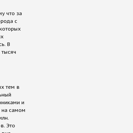
у что за
орода с
 которых
их
ь. В
 тысяч
х тем в
льный
нниками и
 на самом
млн.
в. Это