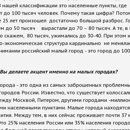
В нашей классификации это населенные пункты, где
 до 100 тысяч человек. Почему такая цифра? Потом
 25 лет произошел достаточно большой разброс. Г
м до 50 тысяч вырастали до 70 – 80 тысяч. А те, в
 скажем, 80 тысяч, ужимались до 30-40. При этом 
-экономическая структура кардинально не менялас
имании российский малый город - это город до 100
 Вы делаете акцент именно на малых городах?
орода - это одна из самых заброшенных проблемны
городов России. Известно, что существует колосса
ежду Москвой, Питером, другими городами -миллио
ми населенными пунктами. Малые города находятся
ития. Между тем, в них сейчас проживает почти 37 
Это 25% населения России или 35% населения городо