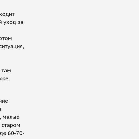
ходит
й уход за
потом
ситуация,
 там
аже
ние
я
, малые
в старом
де 60-70-