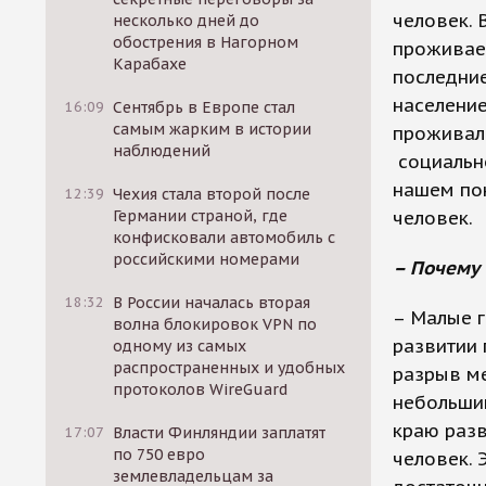
человек. 
несколько дней до
обострения в Нагорном
проживает
Карабахе
последние
население
16:09
Сентябрь в Европе стал
самым жарким в истории
проживало
наблюдений
социально
нашем пон
12:39
Чехия стала второй после
человек.
Германии страной, где
конфисковали автомобиль с
российскими номерами
– Почему
18:32
В России началась вторая
– Малые г
волна блокировок VPN по
развитии 
одному из самых
распространенных и удобных
разрыв м
протоколов WireGuard
небольши
краю разв
17:07
Власти Финляндии заплатят
по 750 евро
человек. 
землевладельцам за