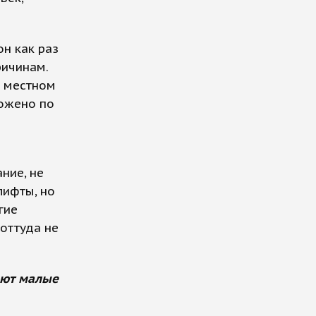
он как раз
ричинам.
а местном
ложено по
ние, не
лифты, но
гие
оттуда не
ают малые