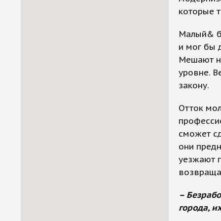
которые 
Малый& би
и мог бы 
Мешают н
уровне. В
закону.
Отток мол
профессио
сможет сд
они предн
уезжают п
возвращ
– Безрабо
города, и