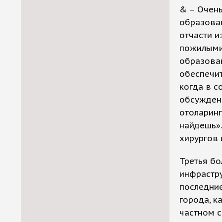
& – Очень
образован
отчасти и
пожилыми
образован
обеспечит
когда в с
обсуждени
отоларинг
найдешь».
хирургов 
Третья бо
инфрастру
последние
города, к
частном с