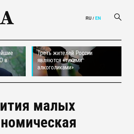
RU
/
EN
ейшие
Треть жителей России
О в
являются «тихими
алкоголиками»
вития малых
ономическая