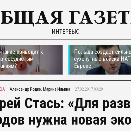
ИНТЕРВЬЮ
итание приводит к
Польша создаст сильн
но-сосудистым
сухопутные войска НАТ
ваниям?
Европе
ДА
Александр Родин, Марина Ильина
27.02.2017 03:20
рей Стась: «Для раз
одов нужна новая эк