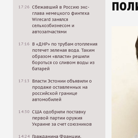
пол
17:26
Сбежавший в Россию экс-
глава немецкого финтеха
Wirecard занялся
сельхозбизнесом и
автозапчастями
17:16
В «ДНР» по трубам отопления
потечет зеленая вода. Таким
образом «власти» решили
бороться со сливом воды из
батарей
17:13
Власти Эстонии объявили о
продаже оставленных на
российской границе
автомобилей
14:30
США одобрили поставку
первой партии оружия
Украине за счет союзников
14:24
Гражданина Франции,