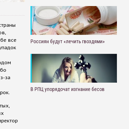
страны
ов,
ебе все
Россиян будут «лечить гвоздями»
 упадок
годом
ибо
з-за
В РПЦ упорядочат изгнание бесов
рок.
тых,
ых
иректор