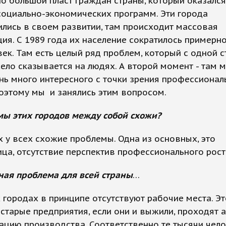
о большой пласт граждан страны, который оказался
социально-экономических программ. Эти города
лись в своем развитии, там происходит массовая
ия. С 1989 года их население сократилось примерно
век. Там есть целый ряд проблем, который с одной 
ело сказывается на людях. А второй момент - там 
нь много интересного с точки зрения профессионал
оэтому мы и занялись этим вопросом.
мы этих городов между собой схожи?
их у всех схожие проблемы. Одна из основных, это
ца, отсутствие перспектив профессионального рост
ная проблема для всей страны
…
 городах в принципе отсутствуют рабочие места. Э
о старые предприятия, если они и выжили, проходят 
цию производства. Соответственно те тысячи чело