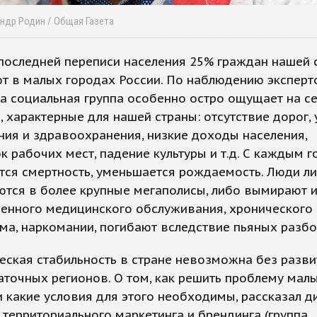
андр Родин / Общая Газета
последней переписи населения 25% граждан нашей 
 в малых городах России. По наблюдению эксперт
а социальная группа особенно остро ощущает на с
 характерные для нашей страны: отсутствие дорог,
ия и здравоохранения, низкие доходы населения,
к рабочих мест, падение культуры и т.д. С каждым 
тся смертность, уменьшается рождаемость. Люди л
тся в более крупные мегаполисы, либо вымирают и
венного медицинского обслуживания, хронического
ма, наркомании, погибают вследствие пьяных разбо
ская стабильность в стране невозможна без разви
точных регионов. О том, как решить проблему мал
и какие условия для этого необходимы, рассказал д
 территориального маркетинга и брендинга (группа