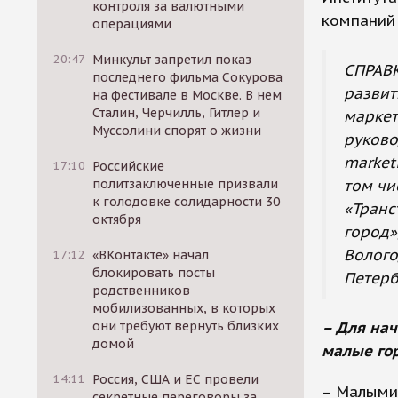
контроля за валютными
компаний 
операциями
20:47
Минкульт запретил показ
СПРАВК
последнего фильма Сокурова
развит
на фестивале в Москве. В нем
Сталин, Черчилль, Гитлер и
маркет
Муссолини спорят о жизни
руково
market
17:10
Российские
том чи
политзаключенные призвали
к голодовке солидарности 30
«Транс
октября
город»
Волого
17:12
«ВКонтакте» начал
блокировать посты
Петерб
родственников
мобилизованных, в которых
– Для нач
они требуют вернуть близких
домой
малые гор
14:11
Россия, США и ЕС провели
– Малыми 
секретные переговоры за