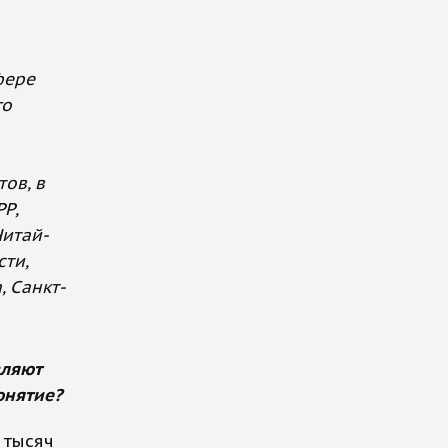
фере
го
тов, в
РР,
Читай-
сти,
, Санкт-
вляют
онятие?
 тысяч