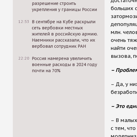
достаточн
разрешение строить
больших 
укрепления у границы России
затормози
12:53
В сентябре на Кубе раскрыли
депопуляц
сеть вербовки местных
млн. чело
жителей в российскую армию.
очень тяж
Наемники рассказали, что их
вербовал сотрудник РАН
найти оче
вызова, п
22:20
Россия намерена увеличить
военные расходы в 2024 году
– Пробле
почти на 70%
– Да, у н
безработи
– Это еди
– В малых
с тем, чт
модерниза