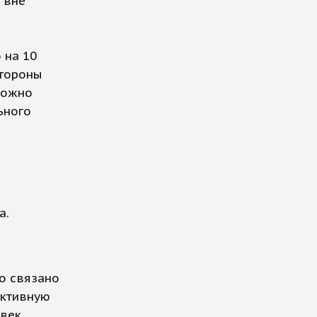
 вне
 на 10
стороны
можно
ьного
а.
то связано
активную
век,