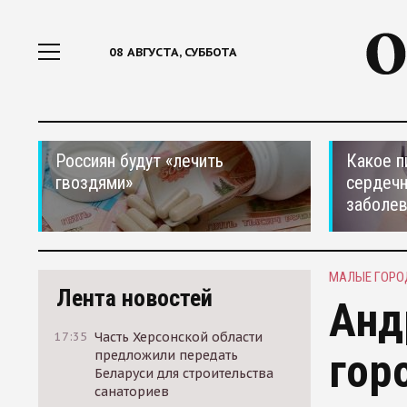
08 АВГУСТА, СУББОТА
Россиян будут «лечить
Какое п
гвоздями»
сердеч
заболе
МАЛЫЕ ГОРО
Лента новостей
Анд
17:35
Часть Херсонской области
гор
предложили передать
Беларуси для строительства
санаториев