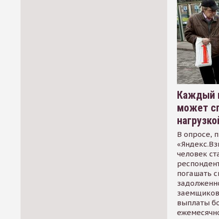
Каждый 
может сп
нагрузко
В опросе, 
«Яндекс.Вз
человек ст
респондент
погашать 
задолженно
заемщиков
выплаты б
ежемесячн