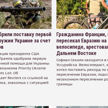
рили поставку первой
Гражданина Франции,
ружия Украине за счет
пересекал Евразию на
ов
велосипеде, арестова
Дальнем Востоке
ация президента США
Трампа одобрила первую
Софиан Сехили находится в
енной помощи для Украины
Уссурийска. Велосипедист,
еханизма Priority Ukraine
хотел поставить рекорд по 
s List. Об
пересечения Евразии, подо
ает Reuters со ссылкой на
незаконном пересечении р
ика, знакомых с ситуацией
границы