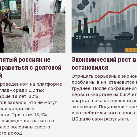
пятый россиян не
Экономический рост в
равиться с долговой
остановился
й
Отрицать серьезные эконо
проблемы в РФ становится 
проведенном на платформе
труднее. После сокращения
гляд» среди 1,2 тыс.
первом квартале на 0,6% в
арше 18 лет, 22%
квартал показал нулевой р
ов заявили, что не могут
экономики. Подавление кр
свои кредитные
и потребительского спроса
сти. При этом 18,5%
ЦБ дало свои результаты
 вынуждены тратить на
олее половины своего
ого доход