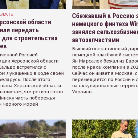
БЛАСТЬ
Сбежавший в Россию э
рсонской области
немецкого финтеха Wi
или передать
занялся сельхозбизне
 для строительства
автозапчастями
иев
Бывший операционный дир
аченной Россией
немецкой платёжной систем
ации Херсонской области
Ян Марсалек бежал из Евр
альдо встретился с
после краха компании в 202
ом Лукашенко в ходе своей
Сейчас он живёт в Москве, 
Беларусь. После этого
перемещается по России и 
глава Херсонской области
на оккупированные террит
налистам, что регион готов
Украины
инску часть побережья
и Черного морей