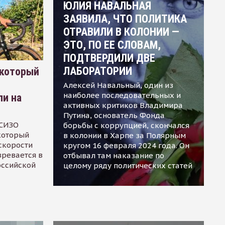
ЮЛИЯ НАВАЛЬНАЯ
ЗАЯВИЛА, ЧТО ПОЛИТИКА
ОТРАВИЛИ В КОЛОНИИ —
ЭТО, ПО ЕЕ СЛОВАМ,
ПОДТВЕРДИЛИ ДВЕ
ЛАБОРАТОРИИ
 который
Алексей Навальный, один из
наиболее последовательных и
ли на
активных критиков Владимира
Путина, основатель Фонда
 СИЗО
борьбы с коррупцией, скончался
 который
в колонии в Харпе за Полярным
скорости
кругом 16 февраля 2024 года. Он
зревается в
отбывал там наказание по
оссийской
целому ряду политических статей