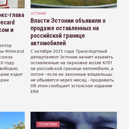
кс-глава
ЭСТОНИЯ
Власти Эстонии объявили о
recard
продаже оставленных на
сом и
российской границе
автомобилей
ектор
ы Wirecard
С октября 2025 года Транспортный
осоюза
департамент Эстонии начнет изымать
0 году.
оставленные на парковке возле КПП
свободно
на российской границе автомобили, а
даже ездит
потом - если их законные владельцы
ории
не объявятся через месяц - продавать.
Об этом сообщает эстонское издание
ERR
ПОЛИТИКА