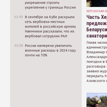
разрешение строить
укрепления у границы России
ХЕРСОНСКАЯ О
Часть Хе
12:53
В сентябре на Кубе раскрыли
сеть вербовки местных
предлож
жителей в российскую армию.
Беларуси
Наемники рассказали, что их
санатор
вербовал сотрудник РАН
Глава назн
22:20
Россия намерена увеличить
администр
военные расходы в 2024 году
Владимир С
почти на 70%
Александр
поездки в 
разговора 
заявил жур
передать М
Азовского 