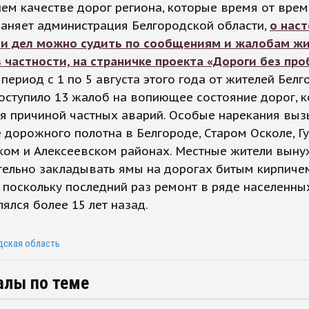
м качестве дорог региона, которые время от вре
аняет администрация Белгородской области,
о нас
и дел можно судить по сообщениям и жалобам ж
в частности, на страничке проекта «Дороги без пр
 период с 1 по 5 августа этого года от жителей Бел
оступило 13 жалоб на вопиющее состояние дорог, к
я причиной частных аварий. Особые нарекания вы
 дорожного полотна в Белгороде, Старом Осколе, Гу
ком и Алексеевском районах. Местные жители вын
тельно закладывать ямы на дорогах битым кирпиче
поскольку последний раз ремонт в ряде населенны
ялся более 15 лет назад.
дская область
алы по теме