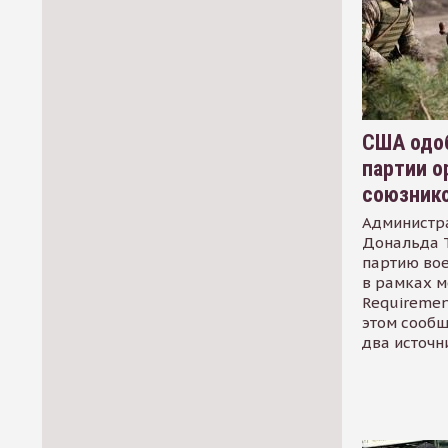
США одоб
партии о
союзник
Администр
Дональда 
партию во
в рамках м
Requirement
этом сообщ
два источн