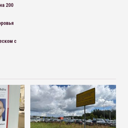
на 200
оровья
еском с