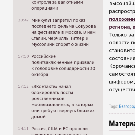
контроля за валютными
высочайше
операциями
распростр
положени
20:47
Минкульт запретил показ
региона, 
последнего фильма Сокурова
на фестивале в Москве. В нем
Только за
Сталин, Черчилль, Гитлер и
области п
Муссолини спорят о жизни
становитс
17:10
Российские
состояние
политзаключенные призвали
Корочанс
к голодовке солидарности 30
самостоя
октября
шифером, 
17:12
«ВКонтакте» начал
осуществл
блокировать посты
родственников
мобилизованных, в которых
Tags:
Белгоро
они требуют вернуть близких
домой
Матери
14:11
Россия, США и ЕС провели
секретные переговоры за