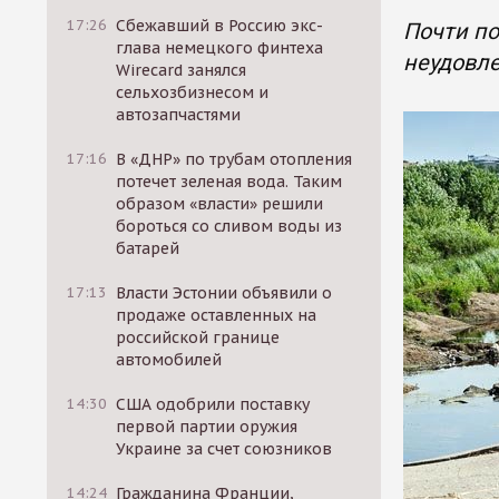
17:26
Сбежавший в Россию экс-
Почти по
глава немецкого финтеха
неудовле
Wirecard занялся
сельхозбизнесом и
автозапчастями
17:16
В «ДНР» по трубам отопления
потечет зеленая вода. Таким
образом «власти» решили
бороться со сливом воды из
батарей
17:13
Власти Эстонии объявили о
продаже оставленных на
российской границе
автомобилей
14:30
США одобрили поставку
первой партии оружия
Украине за счет союзников
14:24
Гражданина Франции,