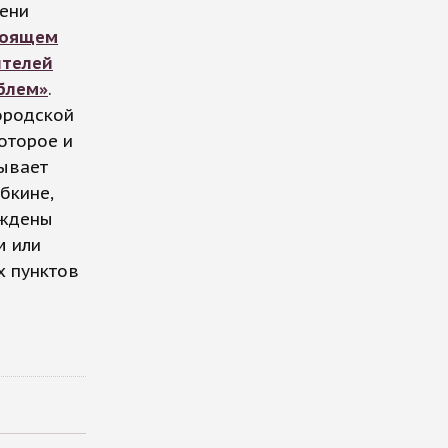
мени
тоящем
ителей
облем»
.
городской
оторое и
зывает
бкине,
уждены
м или
х пунктов