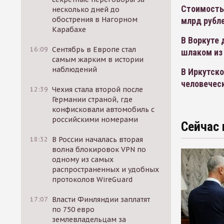
Стоимость 
несколько дней до
обострения в Нагорном
млрд рубл
Карабахе
В Воркуте
16:09
Сентябрь в Европе стал
шлаком из
самым жарким в истории
наблюдений
В Иркутск
человечес
12:39
Чехия стала второй после
Германии страной, где
конфисковали автомобиль с
российскими номерами
Сейчас 
18:32
В России началась вторая
волна блокировок VPN по
одному из самых
распространенных и удобных
протоколов WireGuard
17:07
Власти Финляндии заплатят
по 750 евро
землевладельцам за