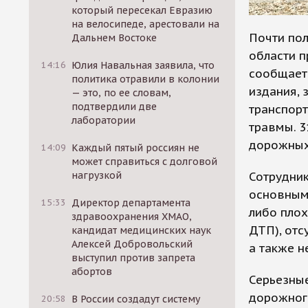
который пересекал Евразию
на велосипеде, арестовали на
Почти по
Дальнем Востоке
области п
14:16
Юлия Навальная заявила, что
сообщает 
политика отравили в колонии
издания, 
— это, по ее словам,
подтвердили две
транспорт
лаборатории
травмы. 3
дорожных
14:09
Каждый пятый россиян не
может справиться с долговой
Сотрудник
нагрузкой
основными
15:33
Директор департамента
либо плох
здравоохранения ХМАО,
ДТП), отс
кандидат медицинских наук
Алексей Добровольский
а также н
выступил против запрета
абортов
Серьезные
дорожног
20:58
В России создадут систему