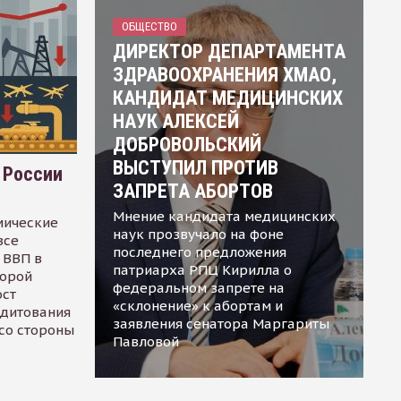
ОБЩЕСТВО
ДИРЕКТОР ДЕПАРТАМЕНТА
ЗДРАВООХРАНЕНИЯ ХМАО,
КАНДИДАТ МЕДИЦИНСКИХ
НАУК АЛЕКСЕЙ
ДОБРОВОЛЬСКИЙ
ВЫСТУПИЛ ПРОТИВ
 России
ЗАПРЕТА АБОРТОВ
Мнение кандидата медицинских
мические
наук прозвучало на фоне
все
последнего предложения
 ВВП в
патриарха РПЦ Кирилла о
торой
федеральном запрете на
ост
«склонение» к абортам и
едитования
заявления сенатора Маргариты
 со стороны
Павловой