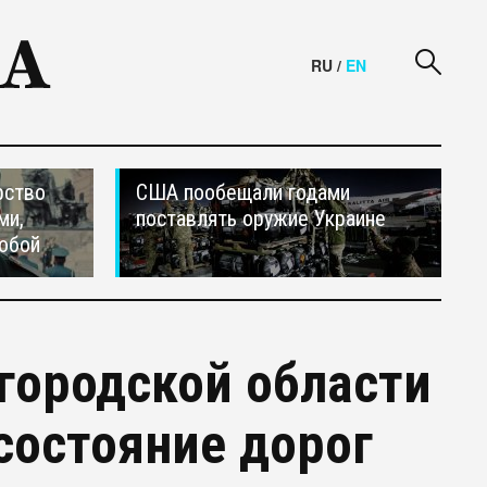
RU
/
EN
рство
США пообещали годами
ми,
поставлять оружие Украине
обой
городской области
состояние дорог