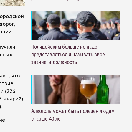
городской
дорог,
мации
-
лучили
Полицейским больше не надо
льных
представляться и называть свое
звание, и должность
ают, что
ствие,
и (226
 аварий),
.
Алкоголь может быть полезен людям
старше 40 лет
ие