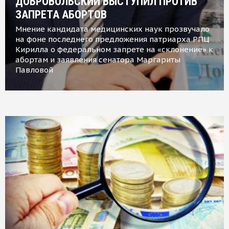
ДОБРОВОЛЬСКИЙ ВЫСТУПИЛ ПРОТИВ
ЗАПРЕТА АБОРТОВ
Мнение кандидата медицинских наук прозвучало
на фоне последнего предложения патриарха РПЦ
Кирилла о федеральном запрете на «склонение» к
абортам и заявления сенатора Маргариты
Павловой