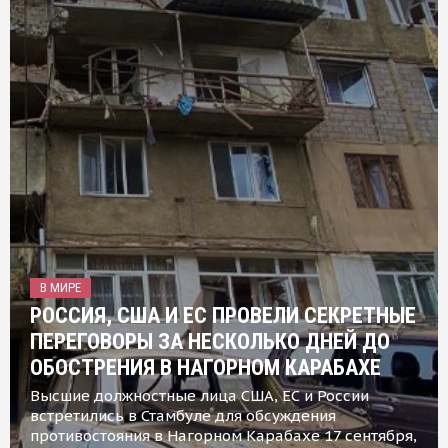
В МИРЕ
РОССИЯ, США И ЕС ПРОВЕЛИ СЕКРЕТНЫЕ
ПЕРЕГОВОРЫ ЗА НЕСКОЛЬКО ДНЕЙ ДО
ОБОСТРЕНИЯ В НАГОРНОМ КАРАБАХЕ
Высшие должностные лица США, ЕС и России
встретились в Стамбуле для обсуждения
противостояния в Нагорном Карабахе 17 сентября,