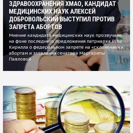
ЗДРАВООХРАНЕНИЯ ХМАО, КАНДИДАТ
МЕДИЦИНСКИХ НАУК АЛЕКСЕЙ
ДОБРОВОЛЬСКИЙ ВЫСТУПИЛ ПРОТИВ
ЗАПРЕТА АБОРТОВ
Мнение кандидата медицинских наук прозвучало
на фоне последнего предложения патриарха РПЦ
Кирилла о федеральном запрете на «склонение» к
абортам и заявления сенатора Маргариты
Павловой