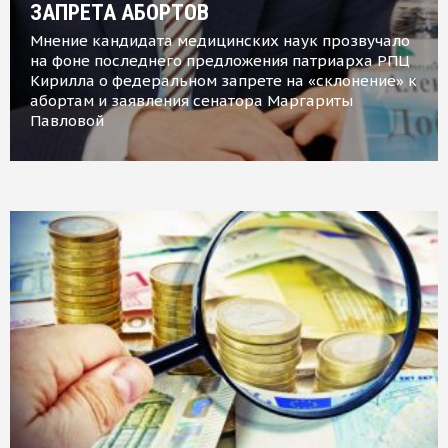
ЗАПРЕТА АБОРТОВ
Мнение кандидата медицинских наук прозвучало
на фоне последнего предложения патриарха РПЦ
Кирилла о федеральном запрете на «склонение» к
абортам и заявления сенатора Маргариты
Павловой