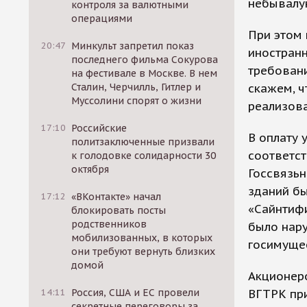
небывалую
контроля за валютными
операциями
При этом 
20:47
Минкульт запретил показ
иностранн
последнего фильма Сокурова
требовани
на фестивале в Москве. В нем
Сталин, Черчилль, Гитлер и
скажем, ч
Муссолини спорят о жизни
реализова
17:10
Российские
В оплату 
политзаключенные призвали
соответс
к голодовке солидарности 30
октября
Госсвязь
зданий б
17:12
«ВКонтакте» начал
«Сайнтифи
блокировать посты
родственников
было нару
мобилизованных, в которых
госимуще
они требуют вернуть близких
домой
Акционеро
14:11
Россия, США и ЕС провели
ВГТРК при
секретные переговоры за