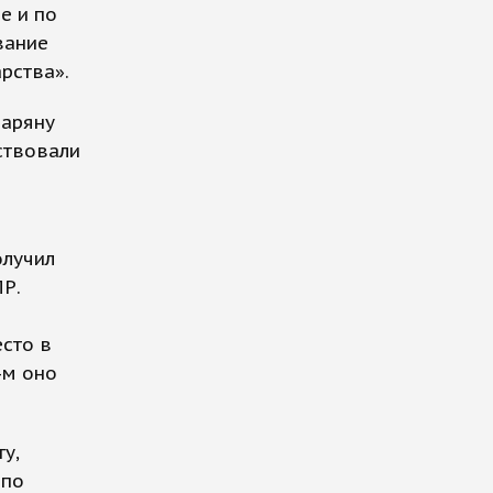
е и по
вание
рства».
заряну
аствовали
олучил
Р.
есто в
-м оно
у,
 по