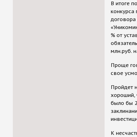
В итоге п
конкурса 
договора 
«Уникомин
% от уста
обязатель
млн.руб. 
Проще гов
свое усмо
Пройдет н
хороший, 
было бы 2
заклинани
инвестиц
К несчаст