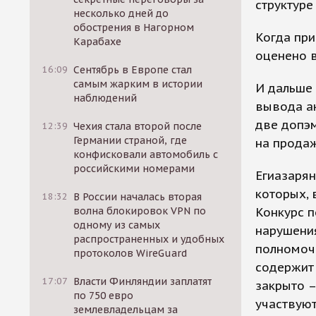
структуре
несколько дней до
обострения в Нагорном
Когда при
Карабахе
оценено в
16:09
Сентябрь в Европе стал
самым жарким в истории
И дальше 
наблюдений
вывода ак
две допэм
12:39
Чехия стала второй после
Германии страной, где
на продаж
конфисковали автомобиль с
российскими номерами
Егиазарян
которых, 
18:32
В России началась вторая
волна блокировок VPN по
Конкурс п
одному из самых
нарушения
распространенных и удобных
полномочи
протоколов WireGuard
содержит 
17:07
Власти Финляндии заплатят
закрыто –
по 750 евро
участвуют
землевладельцам за