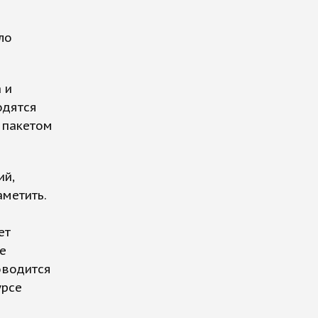
ло
 и
одятся
 пакетом
ий,
аметить.
ет
е
оводится
урсе