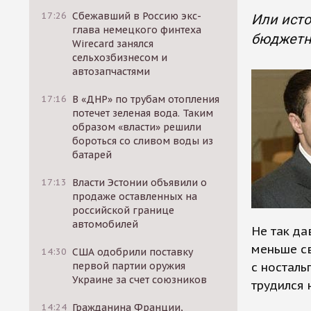
17:26
Сбежавший в Россию экс-
Или исто
глава немецкого финтеха
бюджетны
Wirecard занялся
сельхозбизнесом и
автозапчастями
17:16
В «ДНР» по трубам отопления
потечет зеленая вода. Таким
образом «власти» решили
бороться со сливом воды из
батарей
17:13
Власти Эстонии объявили о
продаже оставленных на
российской границе
автомобилей
Не так да
меньше св
14:30
США одобрили поставку
первой партии оружия
с носталь
Украине за счет союзников
трудился 
14:24
Гражданина Франции,