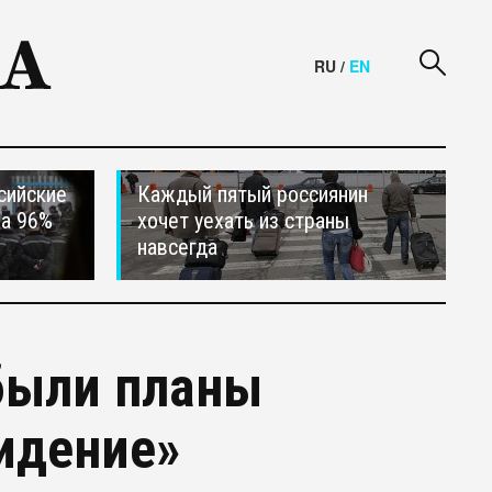
RU
/
EN
сийские
Каждый пятый россиянин
на 96%
хочет уехать из страны
навсегда
 были планы
идение»