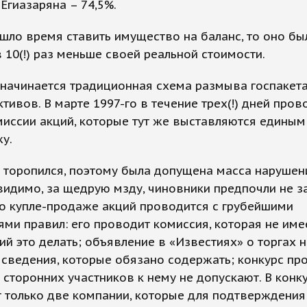
 Егиазаряна – 74,5%.
шло время ставить имущество на баланс, то оно бы
 10(!) раз меньше своей реальной стоимости.
начинается традиционная схема размыва госпакета
тивов. В марте 1997-го в течение трех(!) дней пров
иссии акций, которые тут же выставляются единым
у.
 торопился, поэтому была допущена масса нарушен
видимо, за щедрую мзду, чиновники предпочли не з
о купле-продаже акций проводится с грубейшими
ми правил: его проводит комиссия, которая не име
й это делать; объявление в «Известиях» о торгах н
сведения, которые обязано содержать; конкурс пр
 сторонних участников к нему не допускают. В конк
 только две компании, которые для подтверждения