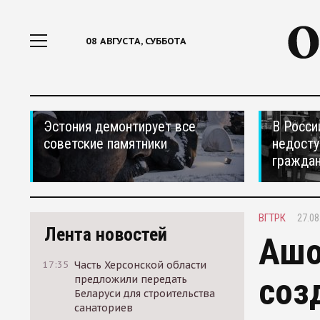
08 АВГУСТА, СУББОТА
Эстония демонтирует все
В Росси
советские памятники
недосту
гражда
ВГТРК
27.08
Лента новостей
Ашо
17:35
Часть Херсонской области
соз
предложили передать
Беларуси для строительства
санаториев