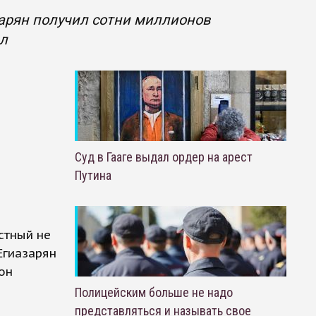
зарян получил сотни миллионов
ал
Суд в Гааге выдал ордер на арест
Путина
стный не
Егиазарян
он
Полицейским больше не надо
представляться и называть свое