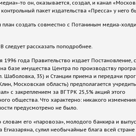
едиа»-то он, оказывается, создал, и канал «Москови
 контрольный пакет издательства «Пресса» у него б
 план создать совместно с Потаниным медиа-холди
В следует рассказать поподробнее.
я 1996 года Правительство издает Постановление, 
на базе имущества Центра по производству програм
л. Шаболовка, 35) и Станции приема и передачи про
 Клин, Московская область) предполагается учредит
ал» с закреплением за ВГТРК 25,5% акций этого
ого общества. Что характерно: никакого изменени
ости предусмотрено не было.
о словам его «паровоза», молодого банкира и выпу
 Егиазаряна, сулил необычайные блага всей стране