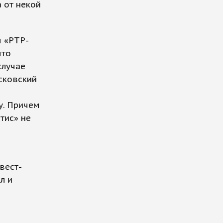
 от некой
я «РТР-
что
случае
сковский
у. Причем
тис» не
вест-
л и