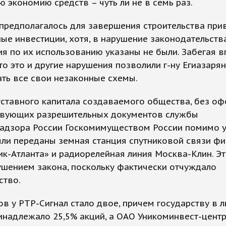
 экономию средств – чуть ли не в семь раз.
предполагалось для завершения строительства при
ые инвестиции, хотя, в нарушение законодательства
я по их использованию указаны не были. Забегая 
то это и другие нарушения позволили г-ну Егиазарян
ть все свои незаконные схемы.
уставного капитала создаваемого общества, без о
твующих разрешительных документов службы
надзора России Госкомимуществом России помимо 
ыли переданы земная станция спутниковой связи ф
к-Атланта» и радиорелейная линия Москва-Клин. Э
шением закона, поскольку фактически отчуждало
ство.
в у РТР-Сигнал стало двое, причем государству в 
надлежало 25,5% акций, а ОАО Уникоминвест-центр