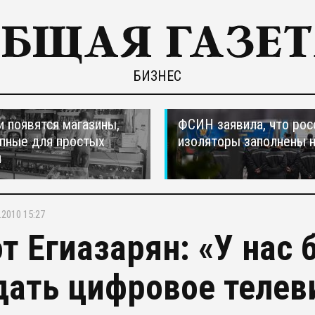
БИЗНЕС
и появятся магазины,
ФСИН заявила, что рос
пные для простых
изоляторы заполнены 
н
.2010 15:27
т Егиазарян: «У нас
дать цифровое телев