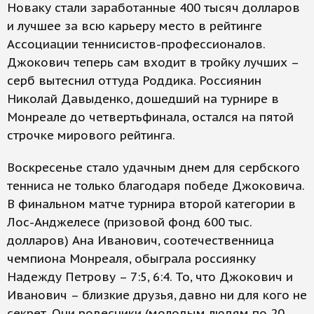
Новаку стали заработанные 400 тысяч долларов
и лучшее за всю карьеру место в рейтинге
Ассоциации теннисистов-профессионалов.
Джокович теперь сам входит в тройку лучших –
серб вытеснил оттуда Роддика. Россиянин
Николай Давыденко, дошедший на турнире в
Монреале до четвертьфинала, остался на пятой
строчке мирового рейтинга.
Воскресенье стало удачным днем для сербского
тенниса не только благодаря победе Джоковича.
В финальном матче турнира второй категории в
Лос-Анджелесе (призовой фонд 600 тыс.
долларов) Ана Иванович, соотечественница
чемпиона Монреаля, обыграла россиянку
Надежду Петрову – 7:5, 6:4. То, что Джокович и
Иванович – близкие друзья, давно ни для кого не
секрет. Они ровесники (молодым людям по 20