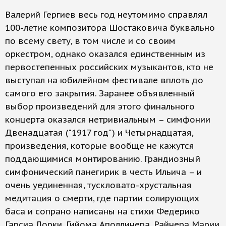
Валерий Гергиев весь год неутомимо справлял
100-летие композитора Шостаковича буквально
по всему свету, в том числе и со своим
оркестром, однако оказался единственным из
первостепенных российских музыкантов, кто не
выступал на юбилейном фестивале вплоть до
самого его закрытия. Заранее объявленный
выбор произведений для этого финального
концерта оказался нетривиальным – симфонии
Двенадцатая ("1917 год") и Четырнадцатая,
произведения, которые вообще не кажутся
поддающимися монтированию. Грандиозный
симфонический панегирик в честь Ильича – и
очень уединенная, тускловато-хрустальная
медитация о смерти, где партии солирующих
баса и сопрано написаны на стихи Федерико
Гарсиа Лорки, Гийома Аполлинера, Райнера Марии