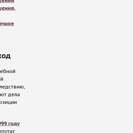
шении
шения,
ячное
ход
дебной
ий
ледствию,
ют дела
позиции
99 году
епутат