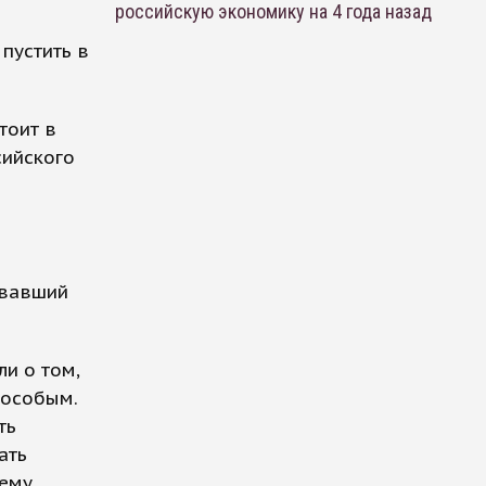
российскую экономику на 4 года назад
пустить в
тоит в
сийского
евавший
и о том,
 особым.
ть
ать
чему