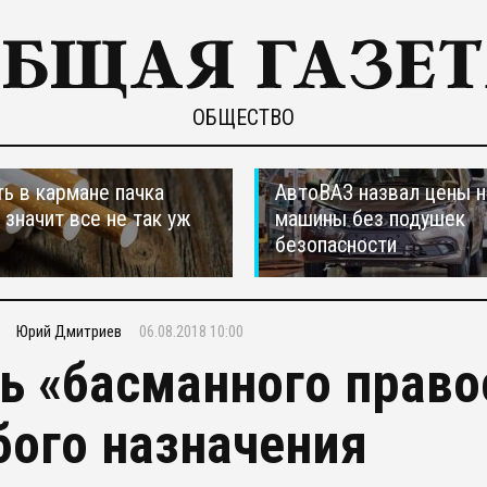
ОБЩЕСТВО
ть в кармане пачка
АвтоВАЗ назвал цены н
, значит все не так уж
машины без подушек
безопасности
Юрий Дмитриев
06.08.2018 10:00
ь «басманного право
бого назначения