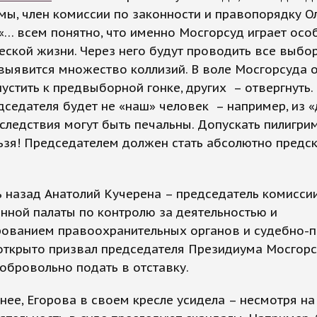
ы, член комиссии по законности и правопорядку О
«… всем понятно, что именно Мосгорсуд играет осо
еской жизни. Через него будут проводить все выбо
выявится множество коллизий. В воле Мосгорсуда 
устить к предвыборной гонке, других – отвергнуть. 
дседателя будет не «наш» человек – например, из «
оследствия могут быть печальны. Допускать пилигр
ьзя! Председателем должен стать абсолютно предс
ь назад Анатолий Кучерена – председатель комисси
нной палаты по контролю за деятельностью и
ованием правоохранительных органов и судебно-
открыто призвал председателя Президиума Мосгорс
обровольно подать в отставку.
нее, Егорова в своем кресле усидела – несмотря на 