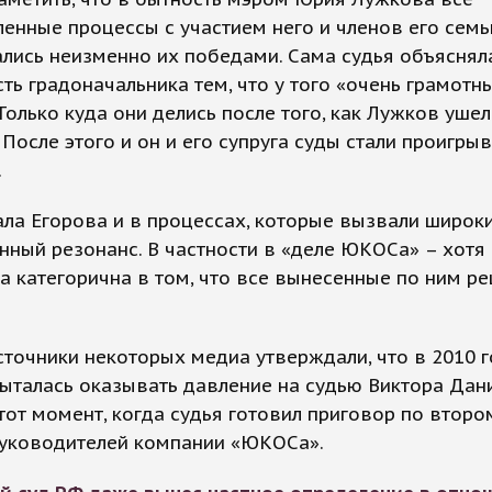
енные процессы с участием него и членов его семь
лись неизменно их победами. Сама судья объяснял
ть градоначальника тем, что у того «очень грамотн
Только куда они делись после того, как Лужков ушел
 После этого и он и его супруга суды стали проигры
.
ла Егорова и в процессах, которые вызвали широк
ный резонанс. В частности в «деле ЮКОСа» – хотя
а категорична в том, что все вынесенные по ним р
сточники некоторых медиа утверждали, что в 2010 
ыталась оказывать давление на судью Виктора Дан
 тот момент, когда судья готовил приговор по второ
уководителей компании «ЮКОСа».