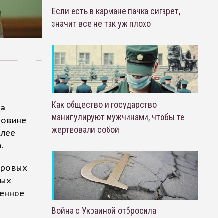
Если есть в кармане пачка сигарет,
значит все не так уж плохо
Как общество и государство
да
манипулируют мужчинами, чтобы те
ловине
жертвовали собой
олее
.
ировых
ных
менное
Война с Украиной отбросила