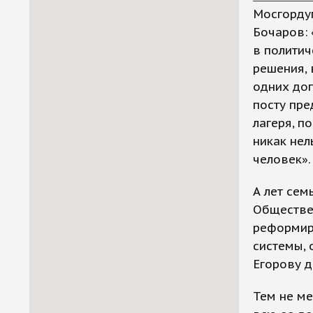
Мосгордум
Бочаров: 
в политич
решения, 
одних доп
посту пре
лагеря, п
никак нел
человек».
А лет сем
Обществе
реформир
системы, 
Егорову д
Тем не ме