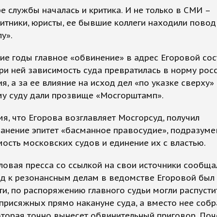
е службы началась и критика. И не только в СМИ –
тники, юристы, ее бывшие коллеги находили повод 
лу».
ие годы главное «обвинение» в адрес Егоровой сос
при ней зависимость суда превратилась в норму рос
я, а за ее влияние на исход дел «по указке сверху»
му суду дали прозвище «Мосгорштамп».
мя, что Егорова возглавляет Мосгорсуд, получил
ранение эпитет «басманное правосудие», подразум
ость московских судов и единение их с властью.
ловая пресса со ссылкой на свои источники сообщал
од к резонансным делам в ведомстве Егоровой был
ти, по распоряжению главного судьи могли распусти
присяжных прямо накануне суда, а вместо нее собр
оторая точно вынесет обвинительный приговор. По