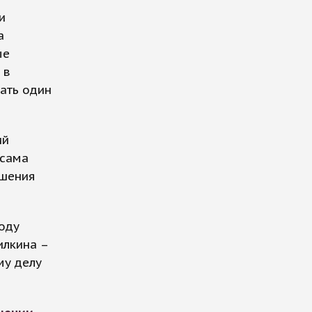
и
а
ые
 в
вать один
ий
 сама
ешения
году
илкина –
му делу