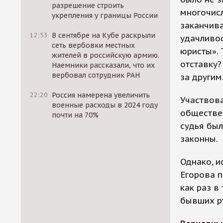
разрешение строить
многочисл
укрепления у границы России
заканчива
12:53
В сентябре на Кубе раскрыли
удачливос
сеть вербовки местных
юристы». 
жителей в российскую армию.
отставку?
Наемники рассказали, что их
вербовал сотрудник РАН
за другим
22:20
Россия намерена увеличить
Участвова
военные расходы в 2024 году
обществен
почти на 70%
судья был
законны.
Однако, и
Егорова п
как раз в
бывших р