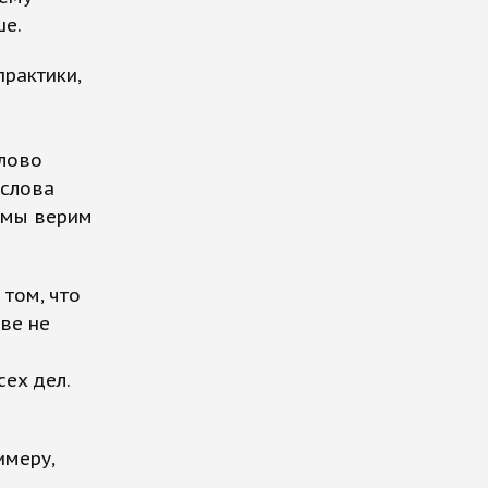
ше.
рактики,
слово
 слова
, мы верим
 том, что
ве не
ех дел.
и
имеру,