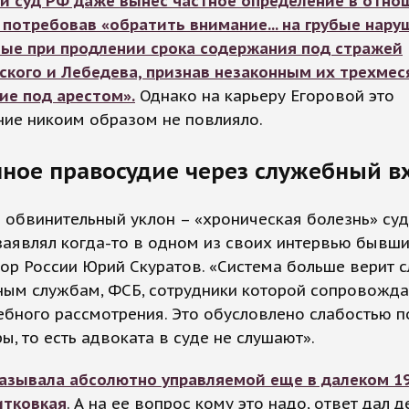
й суд РФ даже вынес частное определение в отно
 потребовав «обратить внимание... на грубые нару
ые при продлении срока содержания под стражей
ского и Лебедева, признав незаконным их трехмес
ие под арестом».
Однако на карьеру Егоровой это
ние никоим образом не повлияло.
ное правосудие через служебный в
о обвинительный уклон – «хроническая болезнь» су
заявлял когда-то в одном из своих интервью бывш
ор России Юрий Скуратов. «Система больше верит с
ным службам, ФСБ, сотрудники которой сопровожда
ебного рассмотрения. Это обусловлено слабостью 
ы, то есть адвоката в суде не слушают».
азывала абсолютно управляемой еще в далеком 19
итковкая
. А на ее вопрос кому это надо, ответ дал д