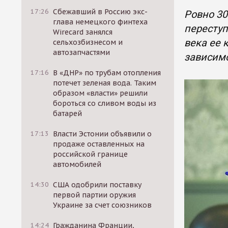
17:26
Сбежавший в Россию экс-
Ровно 30
глава немецкого финтеха
переступ
Wirecard занялся
века ее 
сельхозбизнесом и
автозапчастями
зависимо
17:16
В «ДНР» по трубам отопления
потечет зеленая вода. Таким
образом «власти» решили
бороться со сливом воды из
батарей
17:13
Власти Эстонии объявили о
продаже оставленных на
российской границе
автомобилей
14:30
США одобрили поставку
первой партии оружия
Украине за счет союзников
14:24
Гражданина Франции,