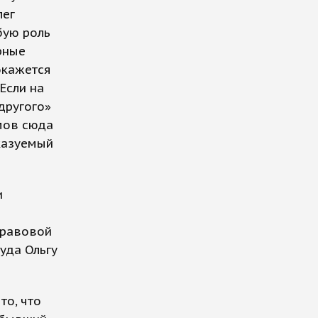
лег
бую роль
рные
окажется
Если на
другого»
имов сюда
казуемый
и
правовой
уда Ольгу
то, что