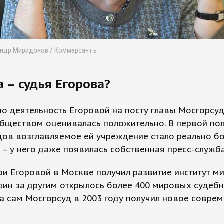
андр Миридонов / Коммерсантъ
а – судья Егорова?
о деятельность Егоровой на посту главы Мосгорсу
бществом оценивалась положительно. В первой по
дов возглавляемое ей учреждение стало реально б
– у него даже появилась собственная пресс-служба
и Егоровой в Москве получил развитие институт м
дин за другим открылось более 400 мировых судеб
 а сам Мосгорсуд в 2003 году получил новое совре