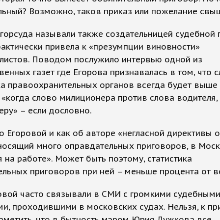
ьный? Возможно, таков приказ или пожелание свы
горсуда называли также создательницей судебной п
актически привела к «презумпции виновности»
листов. Поводом послужило интервью одной из
венных газет где Егорова признавалась в том, что 
ка правоохранительных органов всегда будет выше
 «когда слово милиционера против слова водителя
ру» – если дословно.
о Егоровой и как об авторе «негласной директивы о
носящий много оправдательных приговоров, в Моск
 на работе». Может быть поэтому, статистика
льных приговоров при ней – меньше процента от вс
овой часто связывали в СМИ с громкими судебным
и, проходившими в московских судах. Нельзя, к пр
аметить, что в бытность мэром Юрия Лужкова все