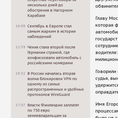
несколько дней до
обвинител
обострения в Нагорном
Карабахе
Главу Мос
которая ф
16:09
Сентябрь в Европе стал
автомоби
самым жарким в истории
наблюдений
государст
сотрудни
12:39
Чехия стала второй после
водителя:
Германии страной, где
конфисковали автомобиль с
милиционе
российскими номерами
Говорили 
18:32
В России началась вторая
судья, вы
волна блокировок VPN по
одному из самых
удержится
распространенных и удобных
оправдате
протоколов WireGuard
Имя Егор
17:07
Власти Финляндии заплатят
процессам
по 750 евро
землевладельцам за
было не з