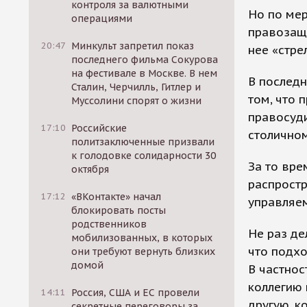
контроля за валютными
Но по мер
операциями
правозащи
20:47
Минкульт запретил показ
нее «стре
последнего фильма Сокурова
на фестивале в Москве. В нем
В последн
Сталин, Черчилль, Гитлер и
том, что 
Муссолини спорят о жизни
правосуди
17:10
Российские
столично
политзаключенные призвали
к голодовке солидарности 30
За то вре
октября
распрост
17:12
«ВКонтакте» начал
управляем
блокировать посты
родственников
Не раз де
мобилизованных, в которых
что подх
они требуют вернуть близких
домой
В частнос
коллегию 
14:11
Россия, США и ЕС провели
другую, к
секретные переговоры за