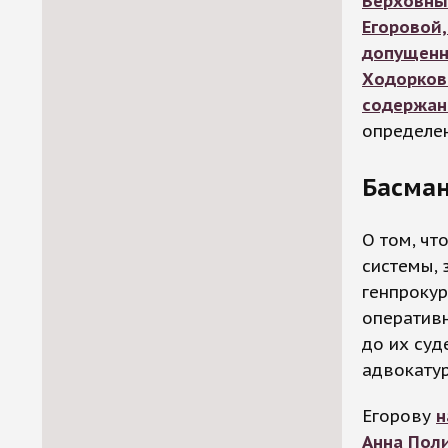
Верховны
Егоровой,
допущенн
Ходорков
содержан
определе
Басман
О том, чт
системы, 
генпрокур
оператив
до их суд
адвокатур
Егорову
н
Анна Пол