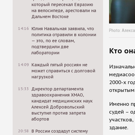
который пересекал Евразию
на велосипеде, арестовали на
Дальнем Востоке
14:16
Юлия Навальная заявила, что
Photo: Алекс
политика отравили в колонии
— это, по ее словам,
подтвердили две
Кто он
лаборатории
14:09
Каждый пятый россиян не
Изначальн
может справиться с долговой
медиасоо
нагрузкой
2000-х го
15:33
Директор департамента
открытым 
здравоохранения ХМАО,
кандидат медицинских наук
Именно пр
Алексей Добровольский
судей – о
выступил против запрета
участков,
абортов
здание.
20:58
В России создадут систему