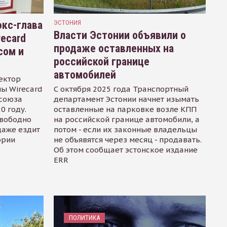
кс-глава
ЭСТОНИЯ
Власти Эстонии объявили о
recard
продаже оставленных на
сом и
российской границе
автомобилей
ектор
ы Wirecard
С октября 2025 года Транспортный
осоюза
департамент Эстонии начнет изымать
0 году.
оставленные на парковке возле КПП
свободно
на российской границе автомобили, а
даже ездит
потом - если их законные владельцы
ории
не объявятся через месяц - продавать.
Об этом сообщает эстонское издание
ERR
ПОЛИТИКА