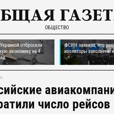
ОБЩЕСТВО
 Украиной отбросила
ФСИН заявила, что рос
кую экономику на 4
изоляторы заполнены 
зад
26
сийские авиакомпани
ратили число рейсов