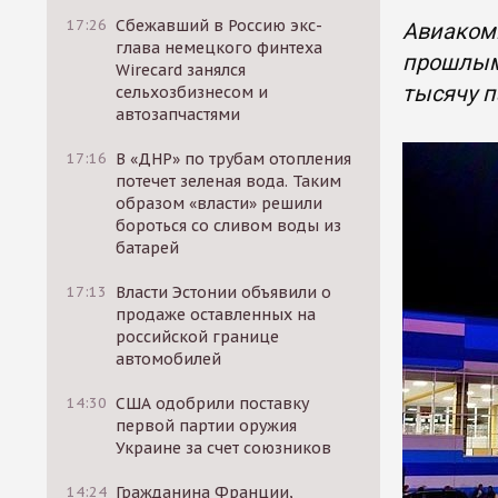
17:26
Сбежавший в Россию экс-
Авиакомп
глава немецкого финтеха
прошлым 
Wirecard занялся
тысячу 
сельхозбизнесом и
автозапчастями
17:16
В «ДНР» по трубам отопления
потечет зеленая вода. Таким
образом «власти» решили
бороться со сливом воды из
батарей
17:13
Власти Эстонии объявили о
продаже оставленных на
российской границе
автомобилей
14:30
США одобрили поставку
первой партии оружия
Украине за счет союзников
14:24
Гражданина Франции,