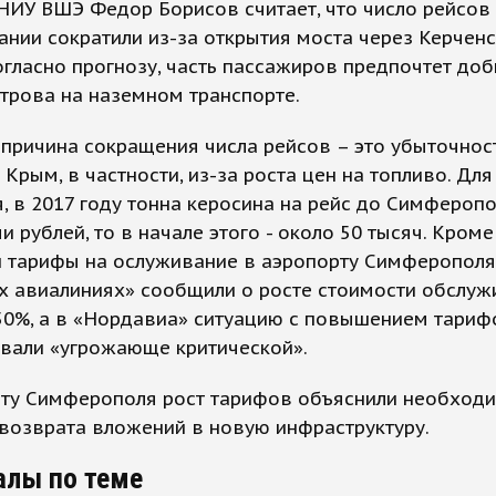
НИУ ВШЭ Федор Борисов считает, что число рейсов
нии сократили из-за открытия моста через Керчен
огласно прогнозу, часть пассажиров предпочтет доб
трова на наземном транспорте.
причина сокращения числа рейсов – это убыточнос
 Крым, в частности, из-за роста цен на топливо. Для
, в 2017 году тонна керосина на рейс до Симферопо
чи рублей, то в начале этого - около 50 тысяч. Кроме 
 тарифы на ослуживание в аэропорту Симферополя.
х авиалиниях» сообщили о росте стоимости обслуж
50%, а в «Нордавиа» ситуацию с повышением тариф
звали «угрожающе критической».
рту Симферополя рост тарифов объяснили необход
возврата вложений в новую инфраструктуру.
алы по теме