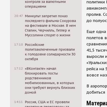
политики 
контроля за валютными
операциями
авиакомпа
пролив. С
20:47
Минкульт запретил показ
до полуос
последнего фильма Сокурова
на фестивале в Москве. В нем
Сталин, Черчилль, Гитлер и
Еще одна 
Муссолини спорят о жизни
полетов в
сравнения
17:10
Российские
политзаключенные призвали
41,5 тыся
к голодовке солидарности 30
выросли и
октября
«Уральски
рейса на 
17:12
«ВКонтакте» начал
блокировать посты
вовсе на
родственников
мобилизованных, в которых
В аэропо
они требуют вернуть близких
добиться 
домой
Матери
14:11
Россия, США и ЕС провели
секретные переговоры за