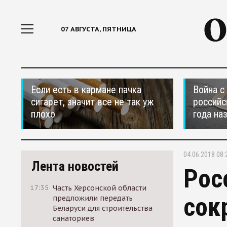
07 АВГУСТА, ПЯТНИЦА
Если есть в кармане пачка
Война с
сигарет, значит все не так уж
российс
плохо
года на
04.06.2018 08:
Лента новостей
Рос
17:35
Часть Херсонской области
сок
предложили передать
Беларуси для строительства
санаториев