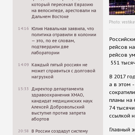
который пересекал Евразию
на велосипеде, арестовали на
Дальнем Востоке
Photo: vestika
14:16
Юлия Навальная заявила, что
политика отравили в колонии
Российски
— это, по ее словам,
рейсов н
подтвердили две
лаборатории
рейсов ум
551 тыся
14:09
Каждый пятый россиян не
может справиться с долговой
В 2017 го
нагрузкой
а в этом 
15:33
Директор департамента
сократили
здравоохранения ХМАО,
планы на 
кандидат медицинских наук
Алексей Добровольский
74 тысячи
выступил против запрета
ссылкой н
абортов
Главный э
20:58
В России создадут систему