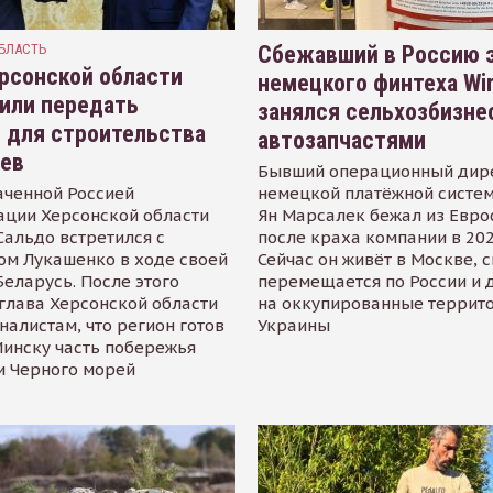
БЛАСТЬ
Сбежавший в Россию э
рсонской области
немецкого финтеха Wi
или передать
занялся сельхозбизне
 для строительства
автозапчастями
иев
Бывший операционный дир
аченной Россией
немецкой платёжной систем
ации Херсонской области
Ян Марсалек бежал из Евр
альдо встретился с
после краха компании в 202
ом Лукашенко в ходе своей
Сейчас он живёт в Москве, 
Беларусь. После этого
перемещается по России и 
глава Херсонской области
на оккупированные террит
налистам, что регион готов
Украины
инску часть побережья
и Черного морей