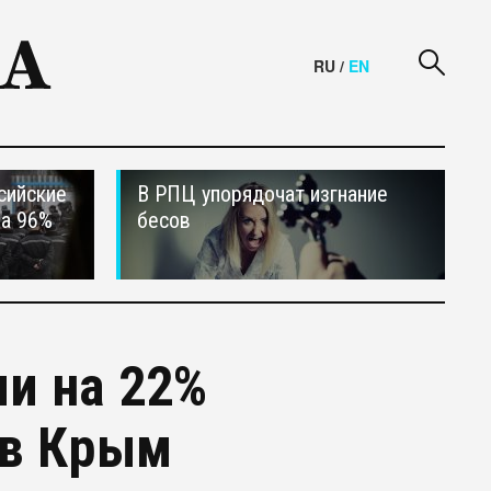
RU
/
EN
сийские
В РПЦ упорядочат изгнание
на 96%
бесов
и на 22%
 в Крым