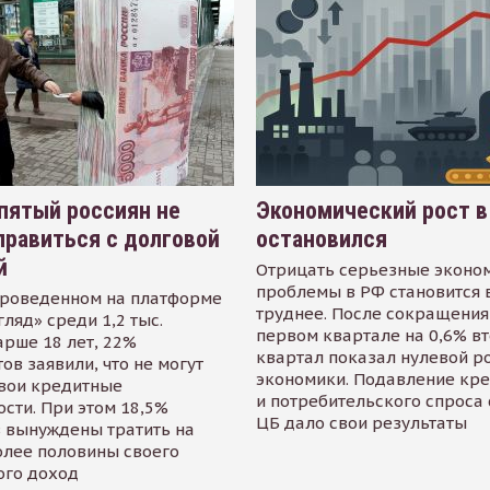
пятый россиян не
Экономический рост в
равиться с долговой
остановился
й
Отрицать серьезные эконо
проблемы в РФ становится 
проведенном на платформе
труднее. После сокращения
гляд» среди 1,2 тыс.
первом квартале на 0,6% в
арше 18 лет, 22%
квартал показал нулевой р
ов заявили, что не могут
экономики. Подавление кр
свои кредитные
и потребительского спроса
сти. При этом 18,5%
ЦБ дало свои результаты
 вынуждены тратить на
олее половины своего
ого доход