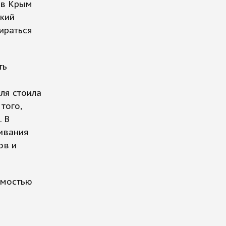
 в Крым
ский
ираться
ть
ля стоила
того,
 В
ивания
ов и
имостью