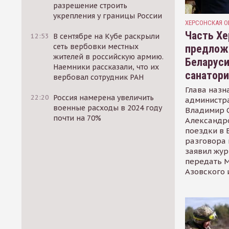
разрешение строить
укрепления у границы России
ХЕРСОНСКАЯ О
Часть Хе
12:53
В сентябре на Кубе раскрыли
сеть вербовки местных
предлож
жителей в российскую армию.
Беларуси
Наемники рассказали, что их
санатор
вербовал сотрудник РАН
Глава назн
22:20
Россия намерена увеличить
администр
военные расходы в 2024 году
Владимир С
почти на 70%
Александр
поездки в 
разговора 
заявил жур
передать М
Азовского 