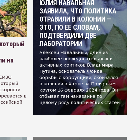
ЮЛИЯ НАВАЛЬНАЯ
ЗАЯВИЛА, ЧТО ПОЛИТИКА
ОТРАВИЛИ В КОЛОНИИ —
ЭТО, ПО ЕЕ СЛОВАМ,
ПОДТВЕРДИЛИ ДВЕ
ЛАБОРАТОРИИ
 который
Алексей Навальный, один из
наиболее последовательных и
ли на
активных критиков Владимира
Путина, основатель Фонда
 СИЗО
борьбы с коррупцией, скончался
 который
в колонии в Харпе за Полярным
скорости
кругом 16 февраля 2024 года. Он
зревается в
отбывал там наказание по
оссийской
целому ряду политических статей