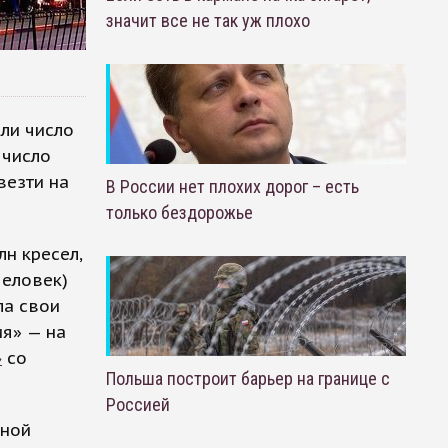
значит все не так уж плохо
ли число
 число
везти на
В России нет плохих дорог – есть
только бездорожье
н кресел,
человек)
ла свои
ия» — на
»
со
Польша построит барьер на границе с
Россией
тной