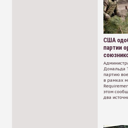
США одоб
партии о
союзник
Администр
Дональда 
партию во
в рамках м
Requirement
этом сообщ
два источн