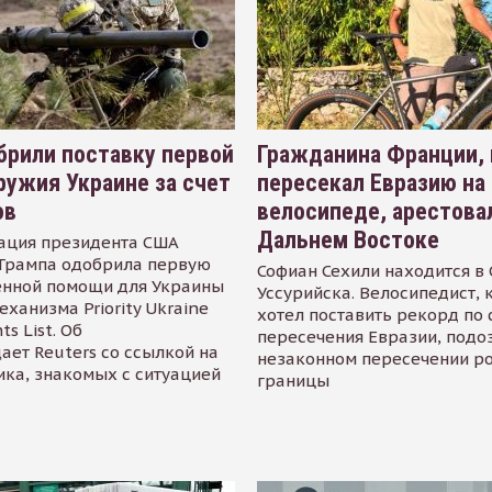
рили поставку первой
Гражданина Франции,
ружия Украине за счет
пересекал Евразию на
ов
велосипеде, арестова
Дальнем Востоке
ация президента США
Трампа одобрила первую
Софиан Сехили находится в
енной помощи для Украины
Уссурийска. Велосипедист,
еханизма Priority Ukraine
хотел поставить рекорд по 
s List. Об
пересечения Евразии, подо
ает Reuters со ссылкой на
незаконном пересечении р
ика, знакомых с ситуацией
границы