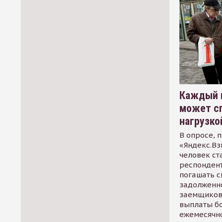
Каждый 
может сп
нагрузко
В опросе, 
«Яндекс.Вз
человек ст
респондент
погашать 
задолженно
заемщиков
выплаты б
ежемесячн