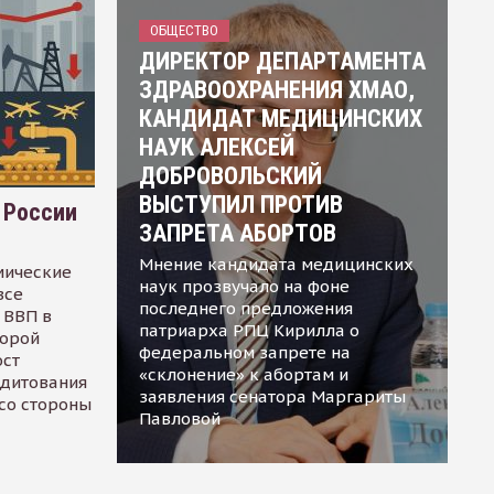
ОБЩЕСТВО
ДИРЕКТОР ДЕПАРТАМЕНТА
ЗДРАВООХРАНЕНИЯ ХМАО,
КАНДИДАТ МЕДИЦИНСКИХ
НАУК АЛЕКСЕЙ
ДОБРОВОЛЬСКИЙ
ВЫСТУПИЛ ПРОТИВ
 России
ЗАПРЕТА АБОРТОВ
Мнение кандидата медицинских
мические
наук прозвучало на фоне
все
последнего предложения
 ВВП в
патриарха РПЦ Кирилла о
торой
федеральном запрете на
ост
«склонение» к абортам и
едитования
заявления сенатора Маргариты
 со стороны
Павловой