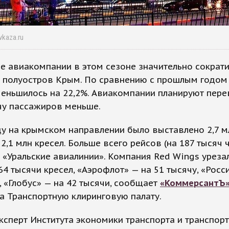
vkaza.ru
е авиакомпании в этом сезоне значительно сократи
а полуостров Крым. По сравнению с прошлым годом
еньшилось на 22,2%. Авиакомпании планируют пере
чу пассажиров меньше.
ду на крымском направлении было выставлено 2,7 мл
- 2,1 млн кресел. Больше всего рейсов (на 187 тысяч 
 «Уральские авиалинии». Компания Red Wings уреза
64 тысячи кресел, «Аэрофлот» — на 51 тысячу, «Росс
, «Глобус» — на 42 тысячи, сообщает
«КоммерсантЪ
а Транспортную клиринговую палату.
ксперт Института экономики транспорта и транспор