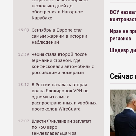
несколько дней до
ВСУ назвал
обострения в Нагорном
Карабахе
контранас
16:09
Сентябрь в Европе стал
Иран не пр
самым жарким в истории
регионов
наблюдений
Шедевр ди
12:39
Чехия стала второй после
Германии страной, где
конфисковали автомобиль с
российскими номерами
Сейчас 
18:32
В России началась вторая
волна блокировок VPN по
одному из самых
распространенных и удобных
протоколов WireGuard
17:07
Власти Финляндии заплатят
по 750 евро
землевладельцам за