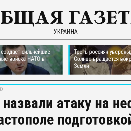
УКРАИНА
создаст сильнейшие
Треть россиян уверены,
ные войска НАТО в
Солнце вращается вокр
Земли
43
 назвали атаку на н
астополе подготовко