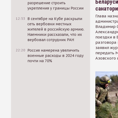
Беларуси
разрешение строить
санатор
укрепления у границы России
Глава назн
12:53
В сентябре на Кубе раскрыли
администр
сеть вербовки местных
Владимир С
жителей в российскую армию.
Александр
Наемники рассказали, что их
поездки в 
вербовал сотрудник РАН
разговора 
заявил жур
22:20
Россия намерена увеличить
передать М
военные расходы в 2024 году
Азовского 
почти на 70%