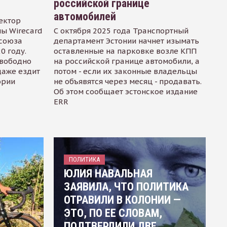
российской границе
автомобилей
ектор
ы Wirecard
С октября 2025 года Транспортный
осоюза
департамент Эстонии начнет изымать
0 году.
оставленные на парковке возле КПП
свободно
на российской границе автомобили, а
даже ездит
потом - если их законные владельцы
ории
не объявятся через месяц - продавать.
Об этом сообщает эстонское издание
ERR
ПОЛИТИКА
ЮЛИЯ НАВАЛЬНАЯ
ЗАЯВИЛА, ЧТО ПОЛИТИКА
ОТРАВИЛИ В КОЛОНИИ —
ЭТО, ПО ЕЕ СЛОВАМ,
ПОДТВЕРДИЛИ ДВЕ