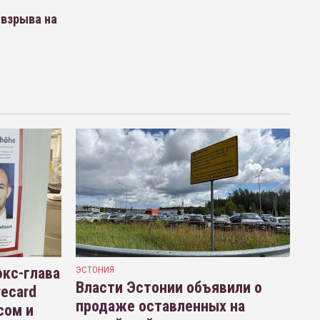
 взрыва на
кс-глава
ЭСТОНИЯ
Власти Эстонии объявили о
recard
продаже оставленных на
сом и