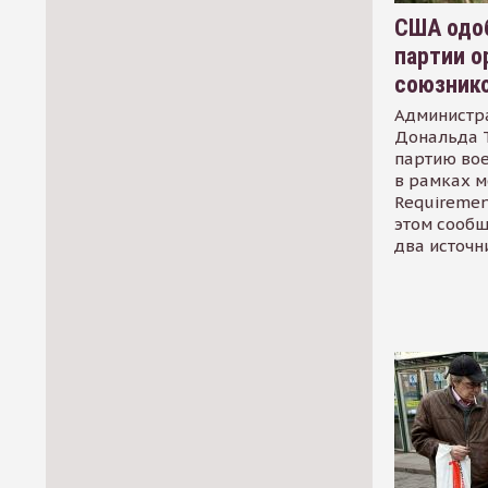
США одоб
партии о
союзник
Администр
Дональда 
партию во
в рамках м
Requirement
этом сообщ
два источн