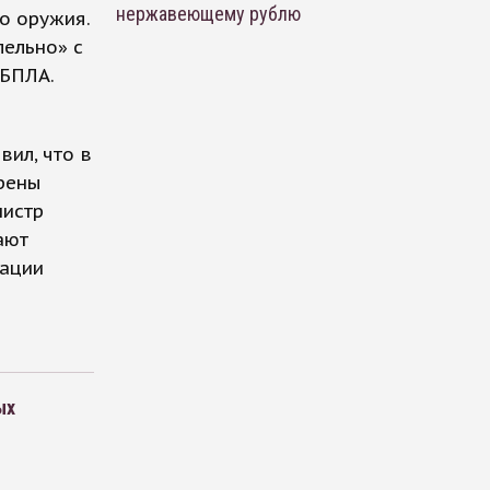
нержавеющему рублю
о оружия.
лельно» с
 БПЛА.
вил, что в
рены
нистр
ают
рации
ых