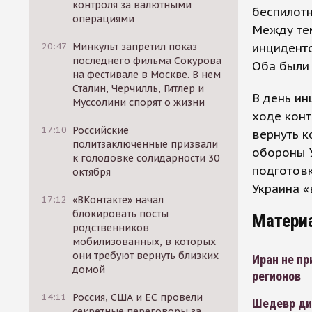
контроля за валютными
беспилотн
операциями
Между тем
инцидент
20:47
Минкульт запретил показ
последнего фильма Сокурова
Оба были 
на фестивале в Москве. В нем
Сталин, Черчилль, Гитлер и
В день ин
Муссолини спорят о жизни
ходе конт
17:10
Российские
вернуть к
политзаключенные призвали
обороны У
к голодовке солидарности 30
подготовк
октября
Украина «
17:12
«ВКонтакте» начал
блокировать посты
Матери
родственников
мобилизованных, в которых
они требуют вернуть близких
Иран не пр
домой
регионов
14:11
Россия, США и ЕС провели
Шедевр ди
секретные переговоры за