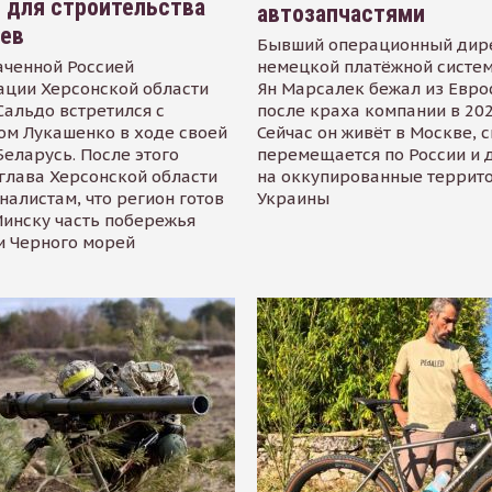
 для строительства
автозапчастями
иев
Бывший операционный дир
аченной Россией
немецкой платёжной систем
ации Херсонской области
Ян Марсалек бежал из Евр
альдо встретился с
после краха компании в 202
ом Лукашенко в ходе своей
Сейчас он живёт в Москве, 
Беларусь. После этого
перемещается по России и 
глава Херсонской области
на оккупированные террит
налистам, что регион готов
Украины
инску часть побережья
и Черного морей