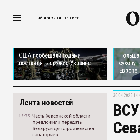
06 АВГУСТА, ЧЕТВЕРГ
США пообещали годами
Польша 
поставлять оружие Украине
сухопут
Европе
30.04.2023 14:
Лента новостей
ВСУ
17:35
Часть Херсонской области
Сев
предложили передать
Беларуси для строительства
санаториев