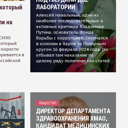
ЛАБОРАТОРИИ
 который
Алексей Навальный, один из
наиболее последовательных и
ли на
активных критиков Владимира
Путина, основатель Фонда
 СИЗО
борьбы с коррупцией, скончался
 который
в колонии в Харпе за Полярным
скорости
кругом 16 февраля 2024 года. Он
зревается в
отбывал там наказание по
оссийской
целому ряду политических статей
ОБЩЕСТВО
ДИРЕКТОР ДЕПАРТАМЕНТА
ЗДРАВООХРАНЕНИЯ ХМАО,
КАНДИДАТ МЕДИЦИНСКИХ