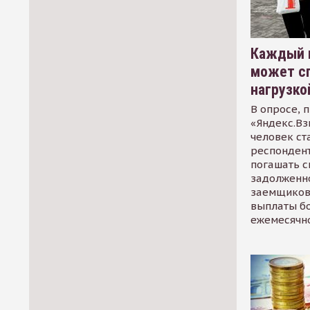
Каждый 
может сп
нагрузко
В опросе, 
«Яндекс.Вз
человек ст
респондент
погашать 
задолженно
заемщиков
выплаты б
ежемесячн