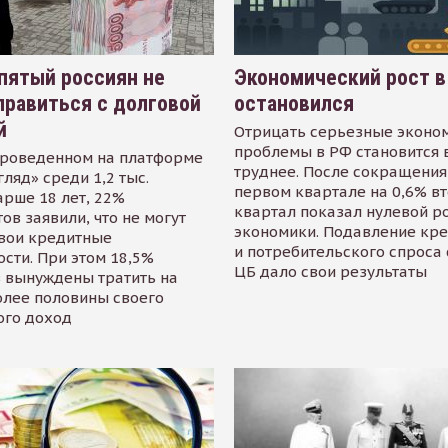
пятый россиян не
Экономический рост в
равиться с долговой
остановился
й
Отрицать серьезные эконо
проблемы в РФ становится 
проведенном на платформе
труднее. После сокращения
гляд» среди 1,2 тыс.
первом квартале на 0,6% в
арше 18 лет, 22%
квартал показал нулевой р
ов заявили, что не могут
экономики. Подавление кр
свои кредитные
и потребительского спроса
сти. При этом 18,5%
ЦБ дало свои результаты
 вынуждены тратить на
олее половины своего
ого доход