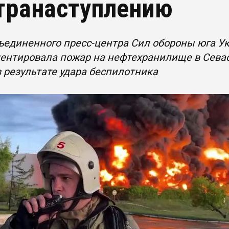
транаступлению
ъединенного пресс-центра Сил обороны юга 
нтировала пожар на нефтехранилище в Севас
в результате удара беспилотника