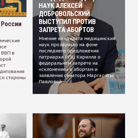
НАУК АЛЕКСЕЙ
ДОБРОВОЛЬСКИЙ
ВЫСТУПИЛ ПРОТИВ
 России
ЗАПРЕТА АБОРТОВ
Мнение кандидата медицинских
мические
наук прозвучало на фоне
все
последнего предложения
 ВВП в
патриарха РПЦ Кирилла о
торой
федеральном запрете на
ост
«склонение» к абортам и
едитования
заявления сенатора Маргариты
 со стороны
Павловой