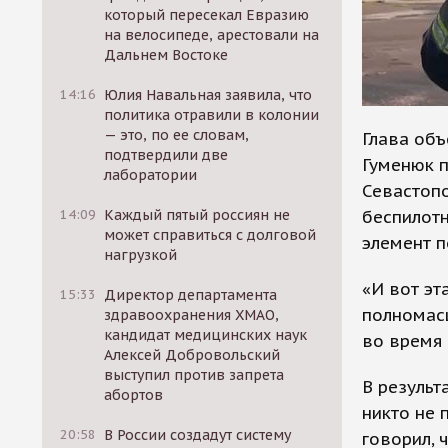
который пересекал Евразию
на велосипеде, арестовали на
Дальнем Востоке
14:16
Юлия Навальная заявила, что
политика отравили в колонии
— это, по ее словам,
Глава объ
подтвердили две
Гуменюк 
лаборатории
Севастопо
беспилотн
14:09
Каждый пятый россиян не
может справиться с долговой
элемент п
нагрузкой
«И вот эт
15:33
Директор департамента
полномасш
здравоохранения ХМАО,
кандидат медицинских наук
во время 
Алексей Добровольский
выступил против запрета
В результ
абортов
никто не 
20:58
В России создадут систему
говорил, 