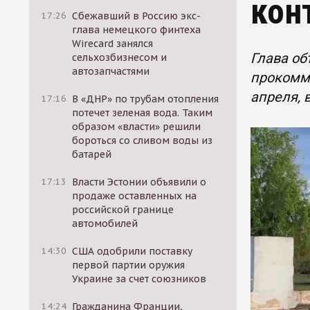
кон
17:26
Сбежавший в Россию экс-
глава немецкого финтеха
Wirecard занялся
Глава об
сельхозбизнесом и
автозапчастями
прокомме
апреля, 
17:16
В «ДНР» по трубам отопления
потечет зеленая вода. Таким
образом «власти» решили
бороться со сливом воды из
батарей
17:13
Власти Эстонии объявили о
продаже оставленных на
российской границе
автомобилей
14:30
США одобрили поставку
первой партии оружия
Украине за счет союзников
14:24
Гражданина Франции,