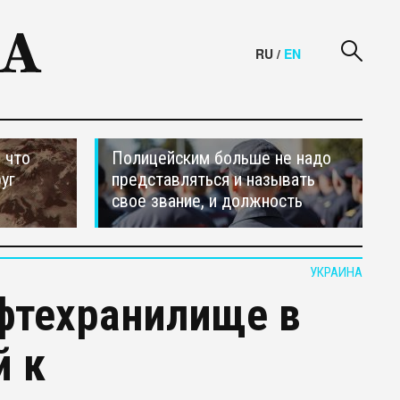
RU
/
EN
 что
Полицейским больше не надо
уг
представляться и называть
свое звание, и должность
УКРАИНА
ефтехранилище в
й к