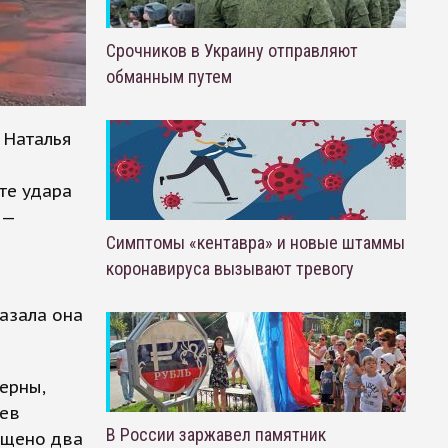
Срочников в Украину отправляют
обманным путем
 Наталья
те удара
 —
Симптомы «кентавра» и новые штаммы
коронавируса вызывают тревогу
азала она
ерны,
аев
В России заржавел памятник
ущено два