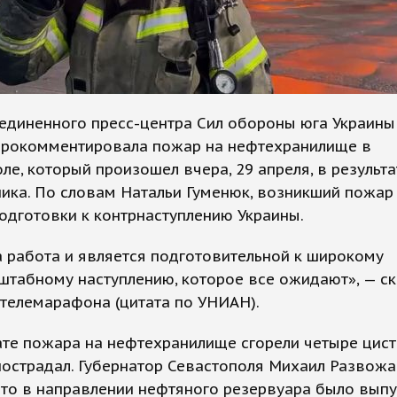
единенного пресс-центра Сил обороны юга Украины
прокомментировала пожар на нефтехранилище в
ле, который произошел вчера, 29 апреля, в результа
ика. По словам Натальи Гуменюк, возникший пожар
одготовки к контрнаступлению Украины.
а работа и является подготовительной к широкому
табному наступлению, которое все ожидают», — ск
телемарафона (цитата по УНИАН).
ате пожара на нефтехранилище сгорели четыре цист
пострадал. Губернатор Севастополя Михаил Развож
что в направлении нефтяного резервуара было вып