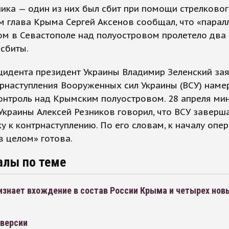
ика — один из них был сбит при помощи стрелковог
 глава Крыма Сергей Аксенов сообщал, что «парал
ом в Севастополе над полуостровом пролетело два
сбиты.
цидента президент Украины Владимир Зеленский зая
рнаступления Вооруженных сил Украины (ВСУ) наме
онтроль над Крымским полуостровом. 28 апреля ми
краины Алексей Резников говорил, что ВСУ заверш
у к контрнаступлению. По его словам, к началу опе
в целом» готова.
алы по теме
изнает вхождение в состав России Крыма и четырех нов
версии