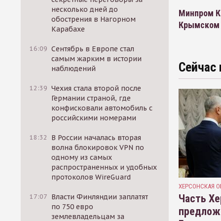
несколько дней до
Минпром К
обострения в Нагорном
Крымском
Карабахе
16:09
Сентябрь в Европе стал
самым жарким в истории
Сейчас 
наблюдений
12:39
Чехия стала второй после
Германии страной, где
конфисковали автомобиль с
российскими номерами
18:32
В России началась вторая
волна блокировок VPN по
одному из самых
распространенных и удобных
протоколов WireGuard
ХЕРСОНСКАЯ О
Часть Хе
17:07
Власти Финляндии заплатят
по 750 евро
предлож
землевладельцам за