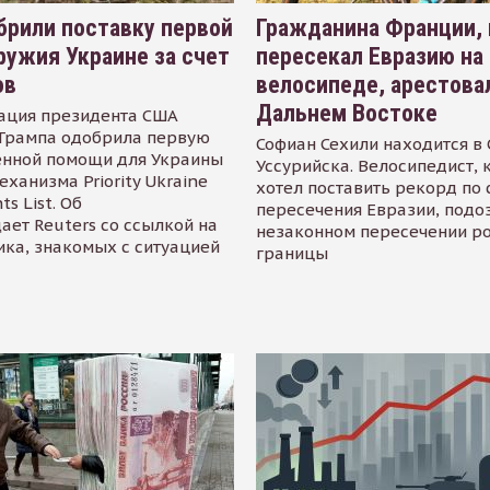
рили поставку первой
Гражданина Франции,
ружия Украине за счет
пересекал Евразию на
ов
велосипеде, арестова
Дальнем Востоке
ация президента США
Трампа одобрила первую
Софиан Сехили находится в
енной помощи для Украины
Уссурийска. Велосипедист,
еханизма Priority Ukraine
хотел поставить рекорд по 
s List. Об
пересечения Евразии, подо
ает Reuters со ссылкой на
незаконном пересечении р
ика, знакомых с ситуацией
границы