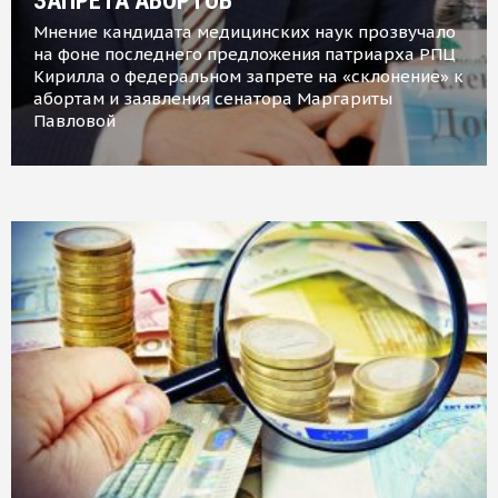
ЗАПРЕТА АБОРТОВ
Мнение кандидата медицинских наук прозвучало
на фоне последнего предложения патриарха РПЦ
Кирилла о федеральном запрете на «склонение» к
абортам и заявления сенатора Маргариты
Павловой