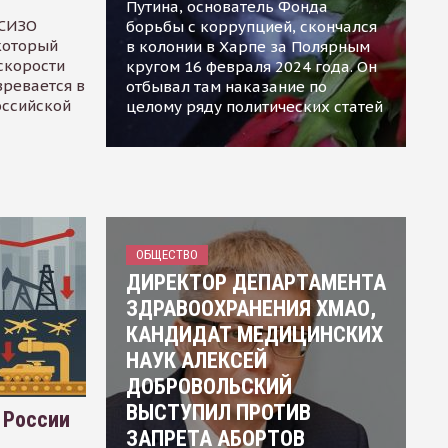
Путина, основатель Фонда
 СИЗО
борьбы с коррупцией, скончался
 который
в колонии в Харпе за Полярным
скорости
кругом 16 февраля 2024 года. Он
зревается в
отбывал там наказание по
оссийской
целому ряду политических статей
ОБЩЕСТВО
ДИРЕКТОР ДЕПАРТАМЕНТА
ЗДРАВООХРАНЕНИЯ ХМАО,
КАНДИДАТ МЕДИЦИНСКИХ
НАУК АЛЕКСЕЙ
ДОБРОВОЛЬСКИЙ
ВЫСТУПИЛ ПРОТИВ
 России
ЗАПРЕТА АБОРТОВ