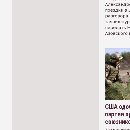
Александр
поездки в 
разговора 
заявил жур
передать М
Азовского 
США одоб
партии о
союзник
Администр