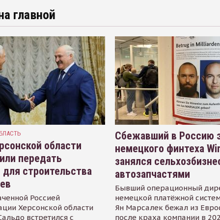
на главной
БЛАСТЬ
Сбежавший в Россию э
рсонской области
немецкого финтеха Wi
или передать
занялся сельхозбизне
 для строительства
автозапчастями
иев
Бывший операционный дир
аченной Россией
немецкой платёжной систем
ации Херсонской области
Ян Марсалек бежал из Евр
альдо встретился с
после краха компании в 202