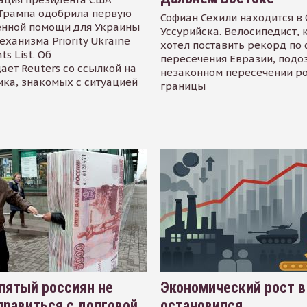
Трампа одобрила первую
Софиан Сехили находится в
енной помощи для Украины
Уссурийска. Велосипедист,
еханизма Priority Ukraine
хотел поставить рекорд по 
s List. Об
пересечения Евразии, подо
ает Reuters со ссылкой на
незаконном пересечении р
ика, знакомых с ситуацией
границы
пятый россиян не
Экономический рост в
равиться с долговой
остановился