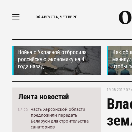
06 АВГУСТА, ЧЕТВЕРГ
Война с Украиной отбросила
Как общ
российскую экономику на 4
манипул
года назад
чтобы т
19.05.2017 07:
Лента новостей
Вла
17:35
Часть Херсонской области
зем
предложили передать
Беларуси для строительства
санаториев