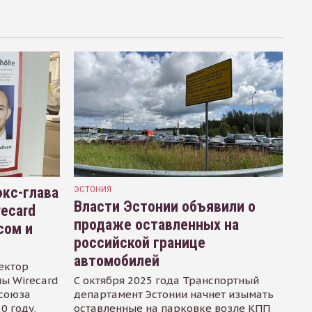
кс-глава
ЭСТОНИЯ
Власти Эстонии объявили о
recard
продаже оставленных на
сом и
российской границе
автомобилей
ектор
ы Wirecard
С октября 2025 года Транспортный
осоюза
департамент Эстонии начнет изымать
0 году.
оставленные на парковке возле КПП