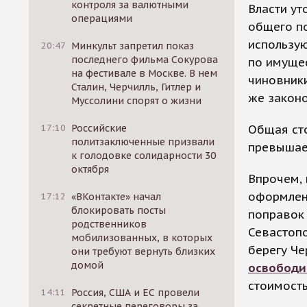
контроля за валютными
Власти ут
операциями
общего по
использую
20:47
Минкульт запретил показ
последнего фильма Сокурова
по имуще
на фестивале в Москве. В нем
чиновники
Сталин, Черчилль, Гитлер и
же законо
Муссолини спорят о жизни
Общая сто
17:10
Российские
политзаключенные призвали
превышае
к голодовке солидарности 30
октября
Впрочем, 
оформленн
17:12
«ВКонтакте» начал
блокировать посты
поправок 
родственников
Севастоп
мобилизованных, в которых
берегу Ч
они требуют вернуть близких
домой
освободи
стоимость
14:11
Россия, США и ЕС провели
секретные переговоры за