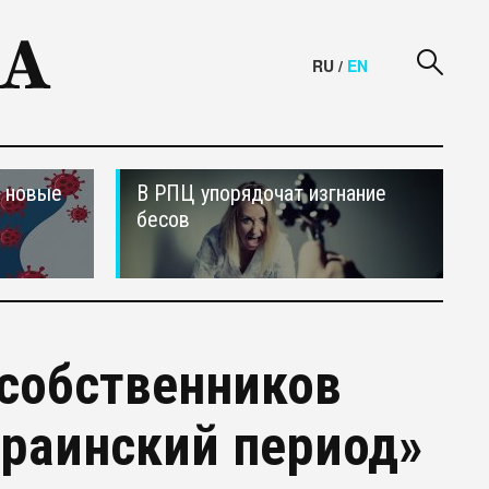
RU
/
EN
и новые
В РПЦ упорядочат изгнание
бесов
собственников
краинский период»