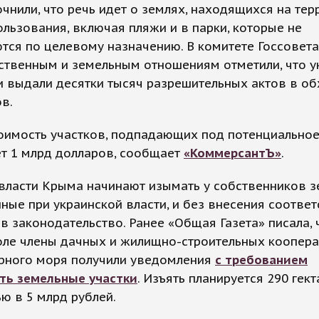
очнили, что речь идет о землях, находящихся на тер
льзования, включая пляжи и в парки, которые не
тся по целевому назначению. В комитете Госсовет
ственным и земельным отношениям отметили, что у
 выдали десятки тысяч разрешительных актов в об
в.
имость участков, подпадающих под потенциальное 
т 1 млрд долларов, сообщает
«КоммерсантЪ»
.
власти Крыма начинают изымать у собственников з
ые при украинской власти, и без внесения соотве
в законодательство. Ранее «Общая Газета» писала, 
оле члены дачных и жилищно-строительных коопера
ерного моря получили уведомления
с требованием
ть земельные участки
. Изъять планируется 290 гек
ю в 5 млрд рублей.