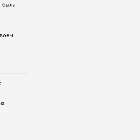
я была
своем
к
ых