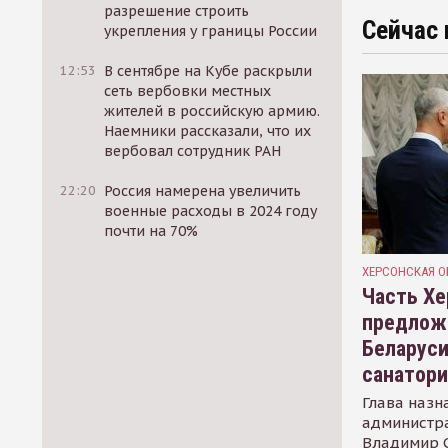
разрешение строить
Сейчас 
укрепления у границы России
12:53
В сентябре на Кубе раскрыли
сеть вербовки местных
жителей в российскую армию.
Наемники рассказали, что их
вербовал сотрудник РАН
22:20
Россия намерена увеличить
военные расходы в 2024 году
почти на 70%
ХЕРСОНСКАЯ О
Часть Хе
предлож
Беларуси
санатор
Глава назн
администр
Владимир С