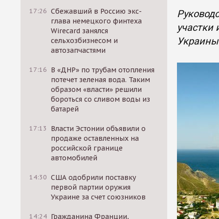
17:26
Сбежавший в Россию экс-
Руковод
глава немецкого финтеха
участки 
Wirecard занялся
Украины
сельхозбизнесом и
автозапчастями
17:16
В «ДНР» по трубам отопления
потечет зеленая вода. Таким
образом «власти» решили
бороться со сливом воды из
батарей
17:13
Власти Эстонии объявили о
продаже оставленных на
российской границе
автомобилей
14:30
США одобрили поставку
первой партии оружия
Украине за счет союзников
14:24
Гражданина Франции,