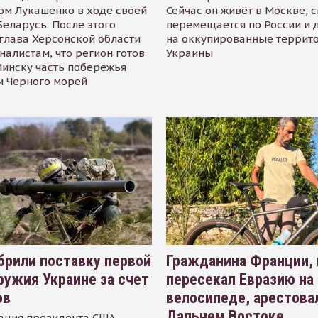
ом Лукашенко в ходе своей
Сейчас он живёт в Москве, 
Беларусь. После этого
перемещается по России и 
глава Херсонской области
на оккупированные террит
налистам, что регион готов
Украины
инску часть побережья
и Черного морей
рили поставку первой
Гражданина Франции,
ружия Украине за счет
пересекал Евразию на
ов
велосипеде, арестова
Дальнем Востоке
ация президента США