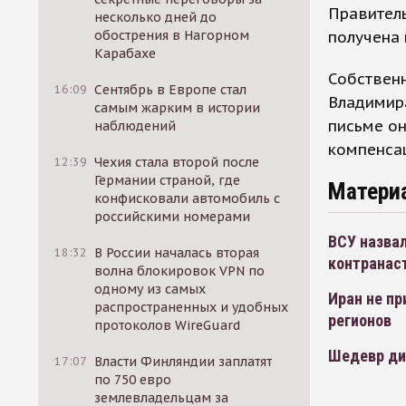
Правитель
несколько дней до
получена
обострения в Нагорном
Карабахе
Собственн
16:09
Сентябрь в Европе стал
Владимира
самым жарким в истории
письме он
наблюдений
компенсац
12:39
Чехия стала второй после
Германии страной, где
Матери
конфисковали автомобиль с
российскими номерами
ВСУ назвал
18:32
В России началась вторая
контранас
волна блокировок VPN по
одному из самых
Иран не пр
распространенных и удобных
регионов
протоколов WireGuard
Шедевр ди
17:07
Власти Финляндии заплатят
по 750 евро
землевладельцам за