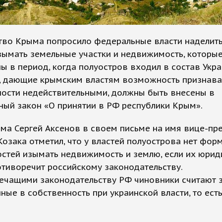
тво Крыма попросило федеральные власти наделить
зымать земельные участки и недвижимость, которы
 в период, когда полуостров входил в состав Укра
, дающие крымским властям возможность признава
ности недействительными, должны быть внесены в
ый закон «О принятии в РФ республики Крым».
ма Сергей Аксенов в своем письме на имя вице-пр
озака отметил, что у властей полуострова нет фор
стей изымать недвижимость и землю, если их юрид
отиворечит российскому законодательству.
ечащими законодательству РФ чиновники считают з
ые в собственность при украинской власти, то есть