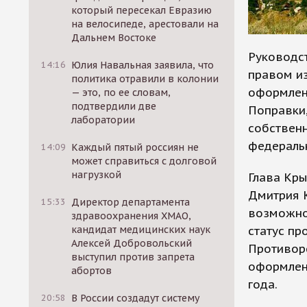
который пересекал Евразию
на велосипеде, арестовали на
Дальнем Востоке
Руководс
14:16
Юлия Навальная заявила, что
правом и
политика отравили в колонии
оформлены
— это, по ее словам,
подтвердили две
Поправки
лаборатории
собствен
федеральн
14:09
Каждый пятый россиян не
может справиться с долговой
нагрузкой
Глава Кры
Дмитрия К
15:33
Директор департамента
возможно
здравоохранения ХМАО,
статус пр
кандидат медицинских наук
Алексей Добровольский
Противор
выступил против запрета
оформленн
абортов
года.
20:58
В России создадут систему