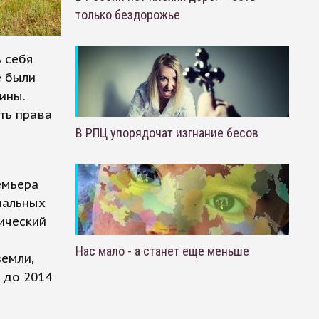
только бездорожье
 себя
е были
ины.
ть права
В РПЦ упорядочат изгнание бесов
емьера
мальных
ический
Нас мало - а станет еще меньше
емли,
 до 2014