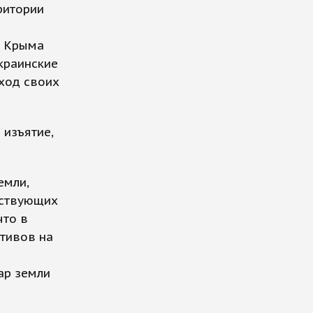
ритории
а Крыма
краинские
ход своих
изъятие,
емли,
тствующих
что в
тивов на
тар земли