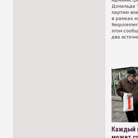
Дональда 
партию во
в рамках м
Requirement
этом сообщ
два источн
Каждый 
может сп