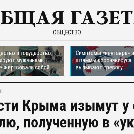
ОБЩЕСТВО
ество и государство
Симптомы «кентавра» 
ируют мужчинами,
штаммы коронавируса
е жертвовали собой
вызывают тревогу
41
сти Крыма изымут у 
лю, полученную в «у