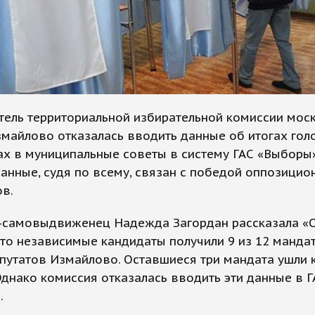
тель территориальной избирательной комиссии мос
майлово отказалась вводить данные об итогах гол
х в муниципальные советы в систему ГАС «Выборы»
анные, судя по всему, связан с победой оппозицио
в.
-самовыдвиженец Надежда Загордан рассказала «
что независимые кандидаты получили 9 из 12 манда
путатов Измайлово. Оставшиеся три мандата ушли 
Однако комиссия отказалась вводить эти данные в Г
.