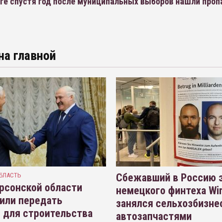
рге спустя год после муниципальных выборов нашли про
на главной
БЛАСТЬ
Сбежавший в Россию э
рсонской области
немецкого финтеха Wi
или передать
занялся сельхозбизне
 для строительства
автозапчастями