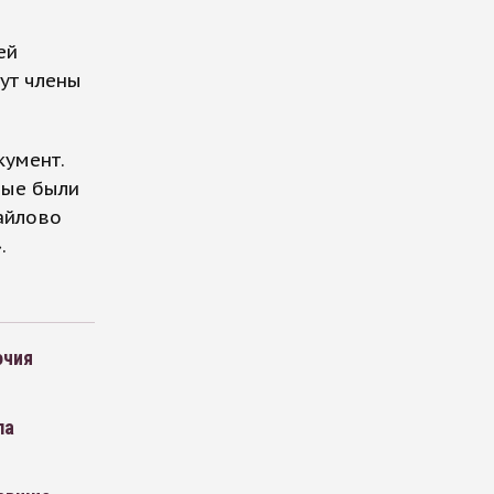
ей
нут члены
кумент.
ные были
айлово
.
очия
ла