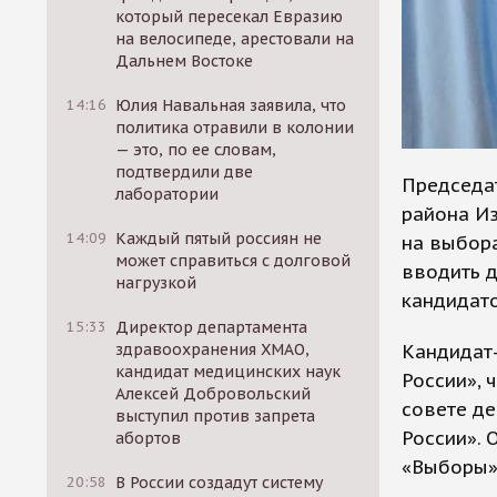
который пересекал Евразию
на велосипеде, арестовали на
Дальнем Востоке
14:16
Юлия Навальная заявила, что
политика отравили в колонии
— это, по ее словам,
подтвердили две
Председа
лаборатории
района Из
14:09
Каждый пятый россиян не
на выбора
может справиться с долговой
вводить д
нагрузкой
кандидато
15:33
Директор департамента
Кандидат
здравоохранения ХМАО,
кандидат медицинских наук
России», 
Алексей Добровольский
совете де
выступил против запрета
России». 
абортов
«Выборы»
20:58
В России создадут систему