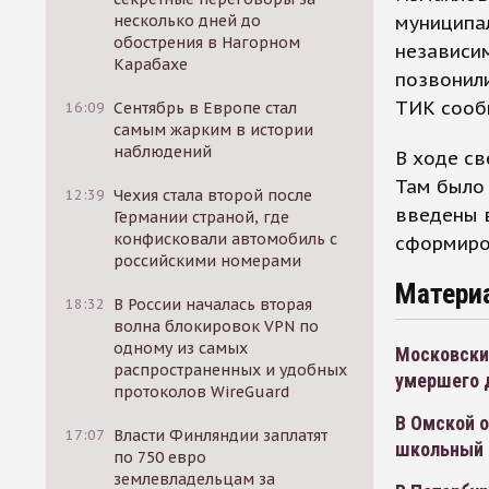
муниципал
несколько дней до
обострения в Нагорном
независи
Карабахе
позвонили
ТИК сообщ
16:09
Сентябрь в Европе стал
самым жарким в истории
наблюдений
В ходе св
Там было
12:39
Чехия стала второй после
введены в
Германии страной, где
конфисковали автомобиль с
сформиров
российскими номерами
Матери
18:32
В России началась вторая
волна блокировок VPN по
одному из самых
Московски
распространенных и удобных
умершего 
протоколов WireGuard
В Омской 
17:07
Власти Финляндии заплатят
школьный
по 750 евро
землевладельцам за