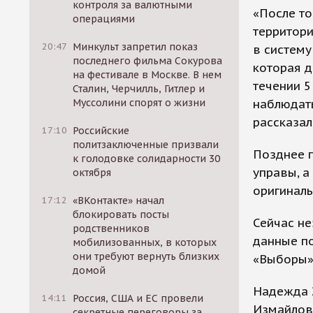
контроля за валютными
«После то
операциями
территор
20:47
Минкульт запретил показ
в систему
последнего фильма Сокурова
которая д
на фестивале в Москве. В нем
течении 5
Сталин, Черчилль, Гитлер и
наблюдать
Муссолини спорят о жизни
рассказал
17:10
Российские
политзаключенные призвали
Позднее п
к голодовке солидарности 30
управы, а
октября
оригиналь
17:12
«ВКонтакте» начал
блокировать посты
Сейчас не
родственников
данные по
мобилизованных, в которых
они требуют вернуть близких
«Выборы»
домой
Надежда З
14:11
Россия, США и ЕС провели
Измайлово
секретные переговоры за