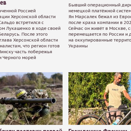
иев
Бывший операционный дир
аченной Россией
немецкой платёжной систем
ации Херсонской области
Ян Марсалек бежал из Евр
альдо встретился с
после краха компании в 202
ом Лукашенко в ходе своей
Сейчас он живёт в Москве, 
Беларусь. После этого
перемещается по России и 
глава Херсонской области
на оккупированные террит
налистам, что регион готов
Украины
инску часть побережья
и Черного морей