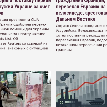
рили поставку первой
Гражданина Франции,
ружия Украине за счет
пересекал Евразию на
ов
велосипеде, арестова
Дальнем Востоке
ация президента США
Трампа одобрила первую
Софиан Сехили находится в
енной помощи для Украины
Уссурийска. Велосипедист,
еханизма Priority Ukraine
хотел поставить рекорд по 
s List. Об
пересечения Евразии, подо
ает Reuters со ссылкой на
незаконном пересечении р
ика, знакомых с ситуацией
границы