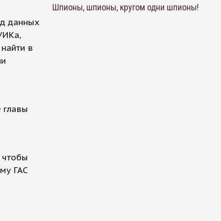
Шпионы, шпионы, кругом одни шпионы!
од данных
УИКа,
 найти в
ли
е главы
, чтобы
ему ГАС