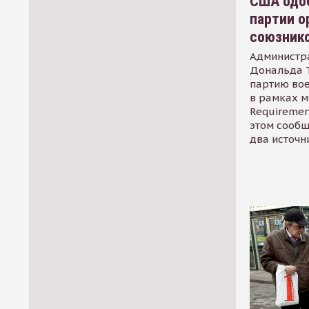
США одоб
партии о
союзник
Администр
Дональда 
партию во
в рамках м
Requirement
этом сообщ
два источн