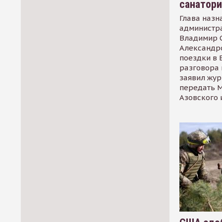
санатор
Глава назн
администр
Владимир С
Александр
поездки в 
разговора 
заявил жур
передать М
Азовского 