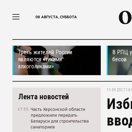
08 АВГУСТА, СУББОТА
Треть жителей России
В РПЦ у
являются «тихими
бесов
алкоголиками»
11.09.2017 14:
Лента новостей
Изб
17:35
Часть Херсонской области
вво
предложили передать
Беларуси для строительства
санаториев