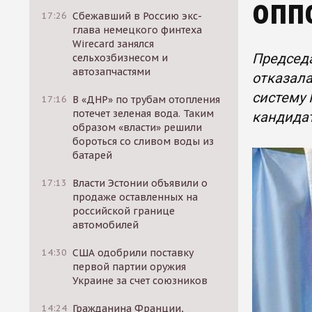
опп
17:26
Сбежавший в Россию экс-
глава немецкого финтеха
Wirecard занялся
Председ
сельхозбизнесом и
автозапчастями
отказала
систему 
17:16
В «ДНР» по трубам отопления
потечет зеленая вода. Таким
кандида
образом «власти» решили
бороться со сливом воды из
батарей
17:13
Власти Эстонии объявили о
продаже оставленных на
российской границе
автомобилей
14:30
США одобрили поставку
первой партии оружия
Украине за счет союзников
14:24
Гражданина Франции,