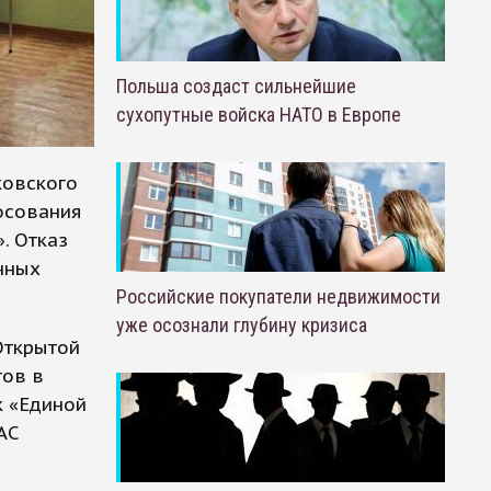
Польша создаст сильнейшие
сухопутные войска НАТО в Европе
ковского
осования
. Отказ
нных
Российские покупатели недвижимости
уже осознали глубину кризиса
Открытой
тов в
к «Единой
АС