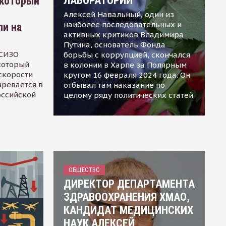
ЛАБОРАТОРИИ
 который
Алексей Навальный, один из
наиболее последовательных и
ли на
активных критиков Владимира
Путина, основатель Фонда
 СИЗО
борьбы с коррупцией, скончался
 который
в колонии в Харпе за Полярным
скорости
кругом 16 февраля 2024 года. Он
зревается в
отбывал там наказание по
оссийской
целому ряду политических статей
ОБЩЕСТВО
ДИРЕКТОР ДЕПАРТАМЕНТА
ЗДРАВООХРАНЕНИЯ ХМАО,
КАНДИДАТ МЕДИЦИНСКИХ
НАУК АЛЕКСЕЙ