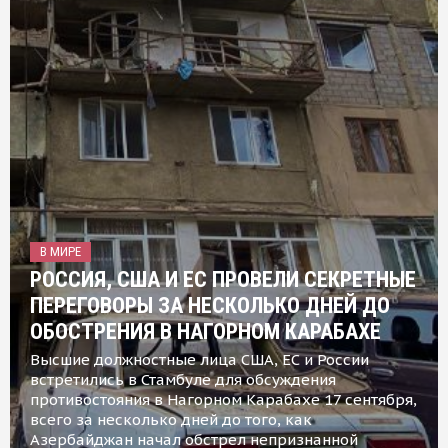
В МИРЕ
РОССИЯ, США И ЕС ПРОВЕЛИ СЕКРЕТНЫЕ
ПЕРЕГОВОРЫ ЗА НЕСКОЛЬКО ДНЕЙ ДО
ОБОСТРЕНИЯ В НАГОРНОМ КАРАБАХЕ
Высшие должностные лица США, ЕС и России
встретились в Стамбуле для обсуждения
противостояния в Нагорном Карабахе 17 сентября,
всего за несколько дней до того, как
Азербайджан начал обстрел непризнанной