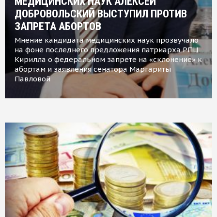
МЕДИЦИНСКИХ НАУК АЛЕКСЕЙ
ДОБРОВОЛЬСКИЙ ВЫСТУПИЛ ПРОТИВ
ЗАПРЕТА АБОРТОВ
Мнение кандидата медицинских наук прозвучало
на фоне последнего предложения патриарха РПЦ
Кирилла о федеральном запрете на «склонение» к
абортам и заявления сенатора Маргариты
Павловой