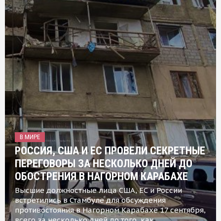
В МИРЕ
РОССИЯ, США И ЕС ПРОВЕЛИ СЕКРЕТНЫЕ
ПЕРЕГОВОРЫ ЗА НЕСКОЛЬКО ДНЕЙ ДО
ОБОСТРЕНИЯ В НАГОРНОМ КАРАБАХЕ
Высшие должностные лица США, ЕС и России
встретились в Стамбуле для обсуждения
противостояния в Нагорном Карабахе 17 сентября,
всего за несколько дней до того, как