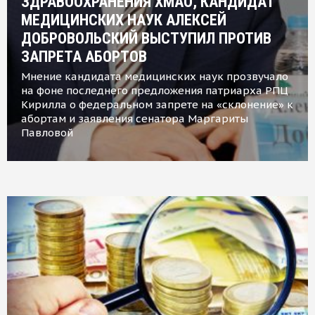
ЗДРАВООХРАНЕНИЯ ХМАО, КАНДИДАТ
МЕДИЦИНСКИХ НАУК АЛЕКСЕЙ
ДОБРОВОЛЬСКИЙ ВЫСТУПИЛ ПРОТИВ
ЗАПРЕТА АБОРТОВ
Мнение кандидата медицинских наук прозвучало
на фоне последнего предложения патриарха РПЦ
Кирилла о федеральном запрете на «склонение» к
абортам и заявления сенатора Маргариты
Павловой