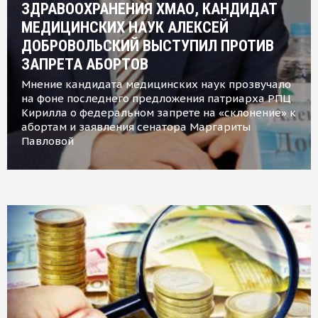
ЗДРАВООХРАНЕНИЯ ХМАО, КАНДИДАТ
МЕДИЦИНСКИХ НАУК АЛЕКСЕЙ
ДОБРОВОЛЬСКИЙ ВЫСТУПИЛ ПРОТИВ
ЗАПРЕТА АБОРТОВ
Мнение кандидата медицинских наук прозвучало
на фоне последнего предложения патриарха РПЦ
Кирилла о федеральном запрете на «склонение» к
абортам и заявления сенатора Маргариты
Павловой