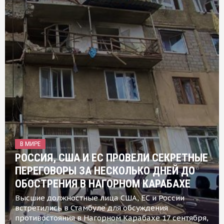
В МИРЕ
РОССИЯ, США И ЕС ПРОВЕЛИ СЕКРЕТНЫЕ
ПЕРЕГОВОРЫ ЗА НЕСКОЛЬКО ДНЕЙ ДО
ОБОСТРЕНИЯ В НАГОРНОМ КАРАБАХЕ
Высшие должностные лица США, ЕС и России
встретились в Стамбуле для обсуждения
противостояния в Нагорном Карабахе 17 сентября,