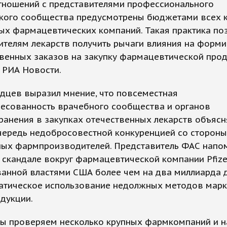
тношений с представителями профессионального
кого сообщества предусмотрены бюджетами всех 
ых фармацевтических компаний. Такая практика по
ителям лекарств получить рычаги влияния на форм
венных заказов на закупку фармацевтической прод
 РИА Новости.
дцев выразил мнение, что повсеместная
ресованность врачебного сообщества и органов
анения в закупках отечественных лекарств объясн
чередь недобросовестной конкуренцией со стороны
ных фармпроизводителей. Представитель ФАС напо
скандале вокруг фармацевтической компании Pfizer
анной властями США более чем на два миллиарда 
матическое использование недолжных методов марк
дукции.
мы проверяем несколько крупных фармкомпаний и 