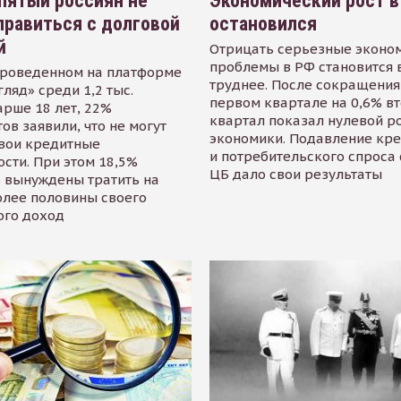
пятый россиян не
Экономический рост в
равиться с долговой
остановился
й
Отрицать серьезные эконо
проблемы в РФ становится 
проведенном на платформе
труднее. После сокращения
гляд» среди 1,2 тыс.
первом квартале на 0,6% в
арше 18 лет, 22%
квартал показал нулевой р
ов заявили, что не могут
экономики. Подавление кр
свои кредитные
и потребительского спроса
сти. При этом 18,5%
ЦБ дало свои результаты
 вынуждены тратить на
олее половины своего
ого доход