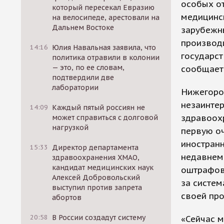
особых о
который пересекал Евразию
медицинс
на велосипеде, арестовали на
Дальнем Востоке
зарубежн
производ
14:16
Юлия Навальная заявила, что
государст
политика отравили в колонии
— это, по ее словам,
сообщает
подтвердили две
лаборатории
Нижегоро
незаинте
14:09
Каждый пятый россиян не
здравоохр
может справиться с долговой
нагрузкой
первую о
иностран
15:33
Директор департамента
недавнем 
здравоохранения ХМАО,
кандидат медицинских наук
оштрафов
Алексей Добровольский
за систе
выступил против запрета
своей про
абортов
20:58
В России создадут систему
«Сейчас 