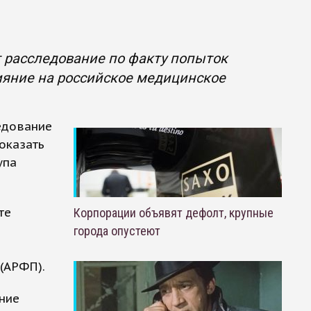
 расследование по факту попыток
яние на российское медицинское
едование
оказать
упа
те
Корпорации объявят дефолт, крупные
города опустеют
(АРФП).
ние