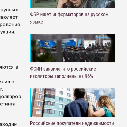
крупных
ФБР ищет информаторов на русском
зволяет
языке
ирования
укции,
яются в
ФСИН заявила, что российские
изоляторы заполнены на 96%
мнил о
,
долларов
етинга
Российские покупатели недвижимости
находим