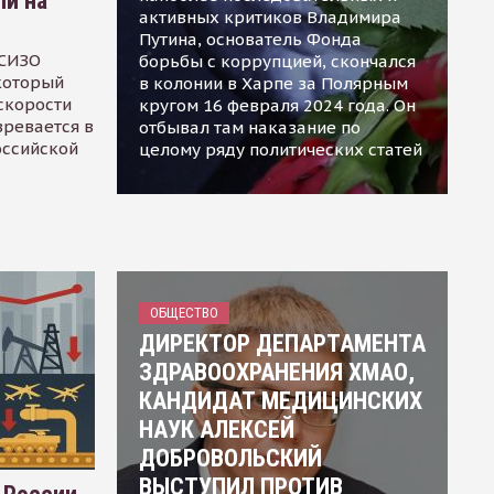
ли на
активных критиков Владимира
Путина, основатель Фонда
 СИЗО
борьбы с коррупцией, скончался
 который
в колонии в Харпе за Полярным
скорости
кругом 16 февраля 2024 года. Он
зревается в
отбывал там наказание по
оссийской
целому ряду политических статей
ОБЩЕСТВО
ДИРЕКТОР ДЕПАРТАМЕНТА
ЗДРАВООХРАНЕНИЯ ХМАО,
КАНДИДАТ МЕДИЦИНСКИХ
НАУК АЛЕКСЕЙ
ДОБРОВОЛЬСКИЙ
ВЫСТУПИЛ ПРОТИВ