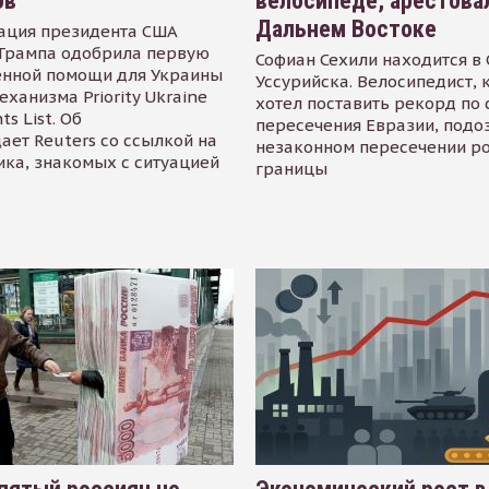
ов
велосипеде, арестова
Дальнем Востоке
ация президента США
Трампа одобрила первую
Софиан Сехили находится в
енной помощи для Украины
Уссурийска. Велосипедист,
еханизма Priority Ukraine
хотел поставить рекорд по 
s List. Об
пересечения Евразии, подо
ает Reuters со ссылкой на
незаконном пересечении р
ика, знакомых с ситуацией
границы