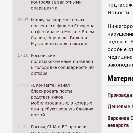
контроля за валютными
подтвержд
операциями
Новости.
20:47
Минкульт запретил показ
Нижегоро
последнего фильма Сокурова
на фестивале в Москве. В нем
нарушени
Сталин, Черчилль, Гитлер и
кодексы Р
Муссолини спорят о жизни
особые о
17:10
Российские
медицинс
политзаключенные призвали
законода
к голодовке солидарности 30
октября
Матери
17:12
«ВКонтакте» начал
блокировать посты
Производи
родственников
мобилизованных, в которых
Дешевые л
они требуют вернуть близких
домой
Вероника 
лекарств
14:11
Россия, США и ЕС провели
секретные переговоры за