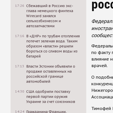
рос
17:26
Сбежавший в Россию экс-
глава немецкого финтеха
Wirecard занялся
Федерал
сельхозбизнесом и
автозапчастями
иностра
сообщест
17:16
В «ДНР» по трубам отопления
потечет зеленая вода. Таким
Федераль
образом «власти» решили
бороться со сливом воды из
по факту
батарей
влияние 
врачей.
17:13
Власти Эстонии объявили о
продаже оставленных на
российской границе
О подобны
автомобилей
конкурен
Нижегород
14:30
США одобрили поставку
Ассоциац
первой партии оружия
Украине за счет союзников
Тимофей 
14:24
Гражданина Франции,