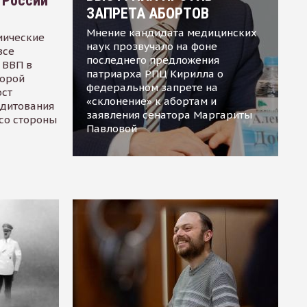
 России
ЗАПРЕТА АБОРТОВ
Мнение кандидата медицинских
мические
наук прозвучало на фоне
все
последнего предложения
 ВВП в
патриарха РПЦ Кирилла о
торой
федеральном запрете на
ост
«склонение» к абортам и
едитования
заявления сенатора Маргариты
 со стороны
Павловой