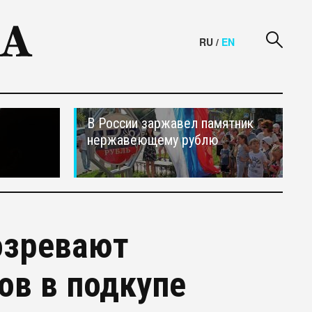
RU
/
EN
В России заржавел памятник
нержавеющему рублю
озревают
в в подкупе