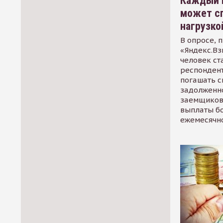
Каждый 
может сп
нагрузко
В опросе, 
«Яндекс.Вз
человек ст
респондент
погашать 
задолженно
заемщиков
выплаты б
ежемесячн