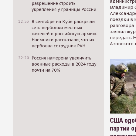
администр
разрешение строить
Владимир С
укрепления у границы России
Александр
поездки в 
12:53
В сентябре на Кубе раскрыли
разговора 
сеть вербовки местных
заявил жур
жителей в российскую армию.
передать М
Наемники рассказали, что их
Азовского 
вербовал сотрудник РАН
22:20
Россия намерена увеличить
военные расходы в 2024 году
почти на 70%
США одоб
партии о