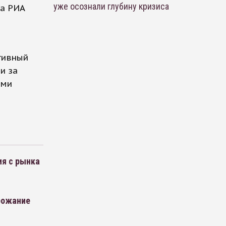
уже осознали глубину кризиса
ва РИА
тивный
и за
ями
ия с рынка
рожание