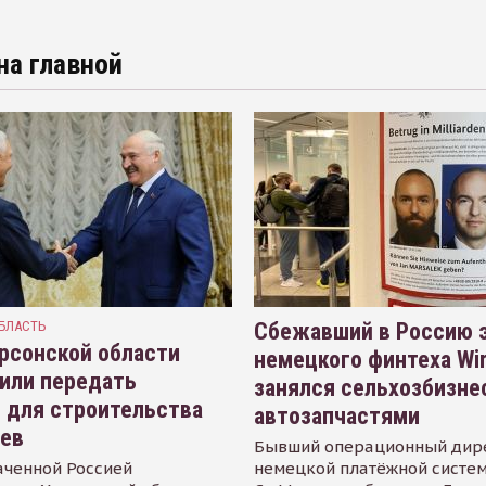
на главной
БЛАСТЬ
Сбежавший в Россию э
рсонской области
немецкого финтеха Wi
или передать
занялся сельхозбизне
 для строительства
автозапчастями
иев
Бывший операционный дир
аченной Россией
немецкой платёжной систем