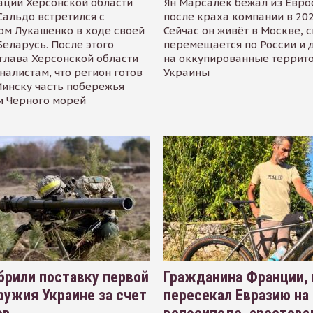
ации Херсонской области
Ян Марсалек бежал из Евр
альдо встретился с
после краха компании в 202
ом Лукашенко в ходе своей
Сейчас он живёт в Москве, 
Беларусь. После этого
перемещается по России и 
глава Херсонской области
на оккупированные террит
налистам, что регион готов
Украины
инску часть побережья
и Черного морей
рили поставку первой
Гражданина Франции,
ружия Украине за счет
пересекал Евразию на