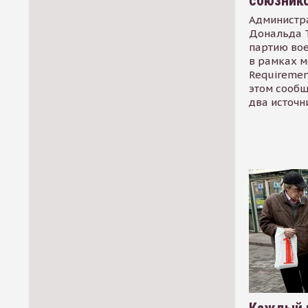
союзник
Администр
Дональда 
партию во
в рамках м
Requirement
этом сообщ
два источн