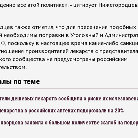
ение все этой политике», - цитирует Нижегородце
дцев также отметил, что для пресечения подобных
й необходимы поправки в Уголовный и Администра
Ф, поскольку в настоящее время какие-либо санкци
тношения производителей лекарств с представител
кого сообщества не предусмотрены российским
тельством.
алы по теме
тели дешевых лекарств сообщили о риске их исчезновен
екарства в российских аптеках подорожали на 20%
Скворцова заявила о большом количестве жалоб на подо