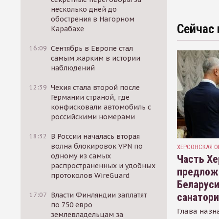
несколько дней до
обострения в Нагорном
Сейчас 
Карабахе
16:09
Сентябрь в Европе стал
самым жарким в истории
наблюдений
12:39
Чехия стала второй после
Германии страной, где
конфисковали автомобиль с
российскими номерами
18:32
В России началась вторая
волна блокировок VPN по
ХЕРСОНСКАЯ О
одному из самых
Часть Хе
распространенных и удобных
предлож
протоколов WireGuard
Беларуси
17:07
Власти Финляндии заплатят
санатор
по 750 евро
Глава назн
землевладельцам за