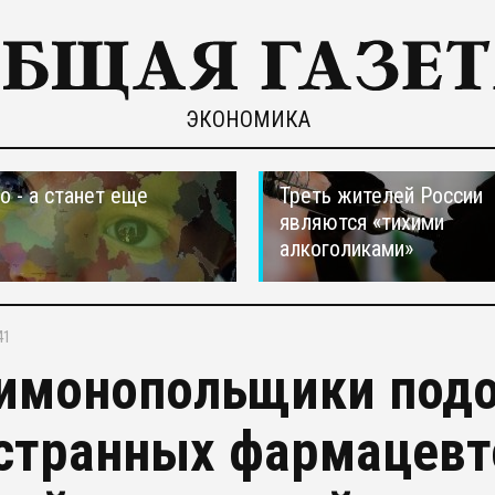
ЭКОНОМИКА
о - а станет еще
Треть жителей России
являются «тихими
алкоголиками»
41
имонопольщики под
странных фармацевто