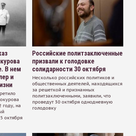
каз
Российские политзаключенные
окурова
призвали к голодовке
. В нем
солидарности 30 октября
лер и
Несколько российских политиков и
общественных деятелей, находящихся
изни
за решеткой и признанных
ретило
политзаключенными, заявили, что
Сокурова
проведут 30 октября однодневную
 году, на
голодовку
ый
15 октября