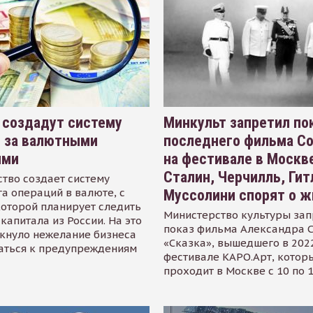
 создадут систему
Минкульт запретил по
я за валютными
последнего фильма С
ями
на фестивале в Москве
Сталин, Черчилль, Гит
тво создает систему
а операций в валюте, с
Муссолини спорят о ж
оторой планирует следить
Министерство культуры зап
капитала из России. На это
показ фильма Александра 
кнуло нежелание бизнеса
«Сказка», вышедшего в 2022
аться к предупреждениям
фестивале КАРО.Арт, котор
проходит в Москве с 10 по 