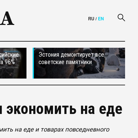
RU
/
EN
сийские
Эстония демонтирует все
на 96%
советские памятники
н экономить на еде
мить на еде и товарах повседневного