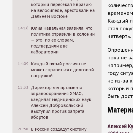
который пересекал Евразию
количеств
на велосипеде, арестовали на
временем 
Дальнем Востоке
Каждый пя
стал поку
14:16
Юлия Навальная заявила, что
политика отравили в колонии
четверть.
— это, по ее словам,
подтвердили две
Опрошенны
лаборатории
пока не з
14:09
Каждый пятый россиян не
например,
может справиться с долговой
году ситу
нагрузкой
не из-за 
15:33
Директор департамента
который п
здравоохранения ХМАО,
быть дост
кандидат медицинских наук
Алексей Добровольский
Матери
выступил против запрета
абортов
Алексей К
20:58
В России создадут систему