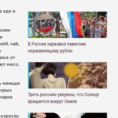
а еде и
ссиян
и
леб, чай,
В России заржавел памятник
ь
нержавеющему рублю
ался от
ют мясо,
ь меньше
торых
Треть россиян уверены, что Солнце
марки
вращается вокруг Земли
возросло