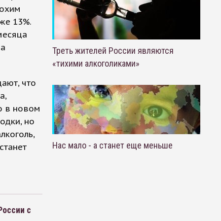
лохим
же 13%.
месяца
на
Треть жителей России являются
«тихими алкоголиками»
ают, что
а,
то в новом
одки, но
лкоголь,
Нас мало - а станет еще меньше
станет
России с