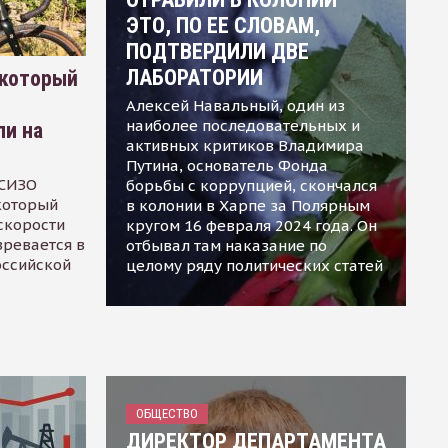
ЭТО, ПО ЕЕ СЛОВАМ,
ПОДТВЕРДИЛИ ДВЕ
ЛАБОРАТОРИИ
 который
Алексей Навальный, один из
наиболее последовательных и
ли на
активных критиков Владимира
Путина, основатель Фонда
 СИЗО
борьбы с коррупцией, скончался
 который
в колонии в Харпе за Полярным
скорости
кругом 16 февраля 2024 года. Он
зревается в
отбывал там наказание по
оссийской
целому ряду политических статей
ОБЩЕСТВО
ДИРЕКТОР ДЕПАРТАМЕНТА