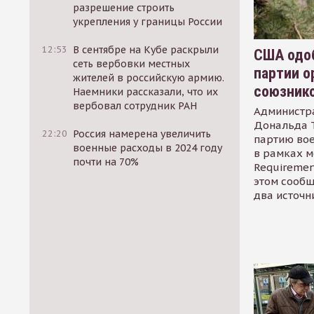
разрешение строить
укрепления у границы России
12:53
В сентябре на Кубе раскрыли
США одоб
сеть вербовки местных
партии о
жителей в российскую армию.
союзник
Наемники рассказали, что их
вербовал сотрудник РАН
Администр
Дональда 
22:20
Россия намерена увеличить
партию во
военные расходы в 2024 году
в рамках м
почти на 70%
Requirement
этом сообщ
два источн