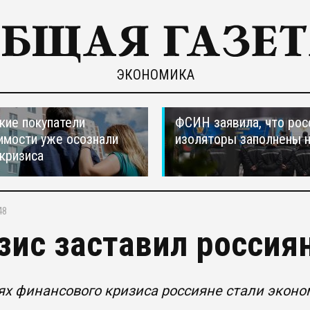
ЭКОНОМИКА
кие покупатели
ФСИН заявила, что рос
мости уже осознали
изоляторы заполнены 
 кризиса
48
зис заставил россия
ях финансового кризиса россияне стали эконо