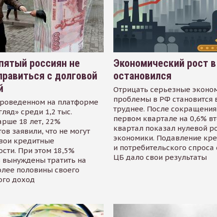
пятый россиян не
Экономический рост в
равиться с долговой
остановился
й
Отрицать серьезные эконо
проблемы в РФ становится 
проведенном на платформе
труднее. После сокращения
гляд» среди 1,2 тыс.
первом квартале на 0,6% в
арше 18 лет, 22%
квартал показал нулевой р
ов заявили, что не могут
экономики. Подавление кр
свои кредитные
и потребительского спроса
сти. При этом 18,5%
ЦБ дало свои результаты
 вынуждены тратить на
олее половины своего
ого доход