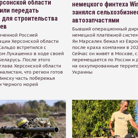
рсонской области
немецкого финтеха Wi
или передать
занялся сельхозбизне
 для строительства
автозапчастями
иев
Бывший операционный дир
аченной Россией
немецкой платёжной систем
ации Херсонской области
Ян Марсалек бежал из Евр
альдо встретился с
после краха компании в 202
ом Лукашенко в ходе своей
Сейчас он живёт в Москве, 
Беларусь. После этого
перемещается по России и 
глава Херсонской области
на оккупированные террит
налистам, что регион готов
Украины
инску часть побережья
и Черного морей