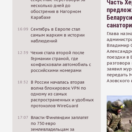
Часть Хе
несколько дней до
предлож
обострения в Нагорном
Беларуси
Карабахе
санатор
16:09
Сентябрь в Европе стал
Глава назн
самым жарким в истории
администр
наблюдений
Владимир С
Александр
12:39
Чехия стала второй после
поездки в 
Германии страной, где
разговора 
конфисковали автомобиль с
заявил жур
российскими номерами
передать М
Азовского 
18:32
В России началась вторая
волна блокировок VPN по
одному из самых
распространенных и удобных
протоколов WireGuard
17:07
Власти Финляндии заплатят
по 750 евро
землевладельцам за