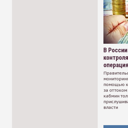
В России
контрол
операци
Правительс
мониторинг
помощью к
за оттоком 
кабмин тол
прислушив
власти