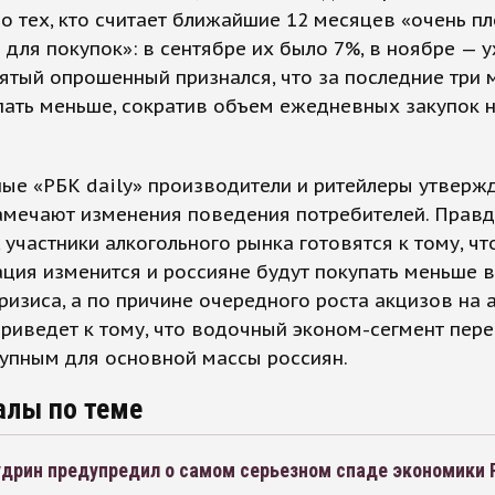
о тех, кто считает ближайшие 12 месяцев «очень п
для покупок»: в сентябре их было 7%, в ноябре — у
тый опрошенный признался, что за последние три 
пать меньше, сократив объем ежедневных закупок 
е «РБК daily» производители и ритейлеры утвержд
амечают изменения поведения потребителей. Правд
 участники алкогольного рынка готовятся к тому, ч
ация изменится и россияне будут покупать меньше в
кризиса, а по причине очередного роста акцизов на а
риведет к тому, что водочный эконом-сегмент пере
упным для основной массы россиян.
алы по теме
удрин предупредил о самом серьезном спаде экономики 