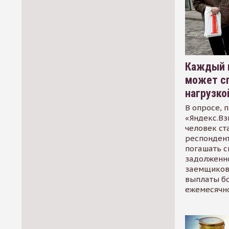
Каждый 
может сп
нагрузко
В опросе, 
«Яндекс.Вз
человек ст
респондент
погашать 
задолженно
заемщиков
выплаты б
ежемесячн