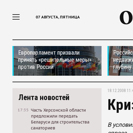
07 АВГУСТА, ПЯТНИЦА
Европарламент призвали
Российс
принять «решительные меры»
недвижи
против России
глубину
18.12.2008 11:
Лента новостей
Кри
17:35
Часть Херсонской области
предложили передать
Беларуси для строительства
В услови
санаториев