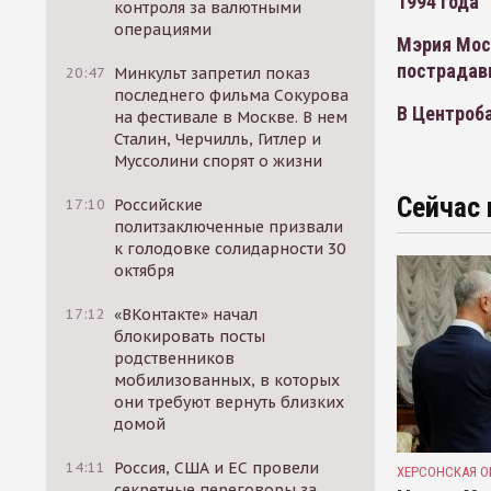
1994 года
контроля за валютными
операциями
Мэрия Мос
пострадав
20:47
Минкульт запретил показ
последнего фильма Сокурова
В Центроба
на фестивале в Москве. В нем
Сталин, Черчилль, Гитлер и
Муссолини спорят о жизни
Сейчас 
17:10
Российские
политзаключенные призвали
к голодовке солидарности 30
октября
17:12
«ВКонтакте» начал
блокировать посты
родственников
мобилизованных, в которых
они требуют вернуть близких
домой
14:11
Россия, США и ЕС провели
ХЕРСОНСКАЯ О
секретные переговоры за