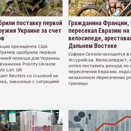
рили поставку первой
Гражданина Франции,
ружия Украине за счет
пересекал Евразию на
ов
велосипеде, арестова
Дальнем Востоке
ация президента США
Трампа одобрила первую
Софиан Сехили находится в
енной помощи для Украины
Уссурийска. Велосипедист,
еханизма Priority Ukraine
хотел поставить рекорд по 
s List. Об
пересечения Евразии, подо
ает Reuters со ссылкой на
незаконном пересечении р
ика, знакомых с ситуацией
границы