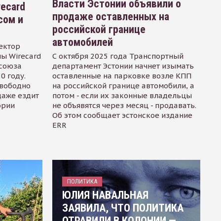
Власти Эстонии объявили о
recard
продаже оставленных на
сом и
российской границе
автомобилей
ектор
ы Wirecard
С октября 2025 года Транспортный
осоюза
департамент Эстонии начнет изымать
0 году.
оставленные на парковке возле КПП
свободно
на российской границе автомобили, а
даже ездит
потом - если их законные владельцы
ории
не объявятся через месяц - продавать.
Об этом сообщает эстонское издание
ERR
ПОЛИТИКА
ЮЛИЯ НАВАЛЬНАЯ
ЗАЯВИЛА, ЧТО ПОЛИТИКА
ОТРАВИЛИ В КОЛОНИИ —