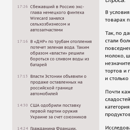
спроса.
17:26
Сбежавший в Россию экс-
В условия
глава немецкого финтеха
Wirecard занялся
товарах п
сельхозбизнесом и
автозапчастями
Так, по д
стали бол
17:16
В «ДНР» по трубам отопления
потечет зеленая вода. Таким
повседнев
образом «власти» решили
молоко, ш
бороться со сливом воды из
незначите
батарей
тортов и 
17:13
Власти Эстонии объявили о
и столько
продаже оставленных на
российской границе
Почти каж
автомобилей
сладостей
14:30
США одобрили поставку
категория
первой партии оружия
продуктов
Украине за счет союзников
Исследова
14:24
Гражданина Франции,