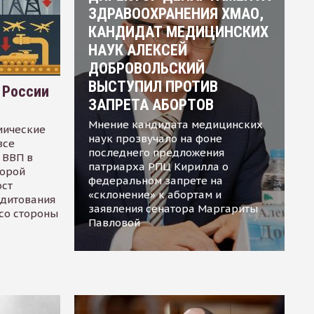
ЗДРАВООХРАНЕНИЯ ХМАО,
КАНДИДАТ МЕДИЦИНСКИХ
НАУК АЛЕКСЕЙ
ДОБРОВОЛЬСКИЙ
ВЫСТУПИЛ ПРОТИВ
 России
ЗАПРЕТА АБОРТОВ
Мнение кандидата медицинских
мические
наук прозвучало на фоне
все
последнего предложения
 ВВП в
патриарха РПЦ Кирилла о
торой
федеральном запрете на
ост
«склонение» к абортам и
едитования
заявления сенатора Маргариты
 со стороны
Павловой