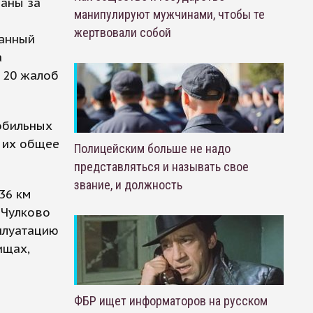
ваны за
манипулируют мужчинами, чтобы те
жертвовали собой
занный
а
 20 жалоб
обильных
 их общее
Полицейским больше не надо
представляться и называть свое
звание, и должность
36 км
 Чулково
плуатацию
ищах,
ФБР ищет информаторов на русском