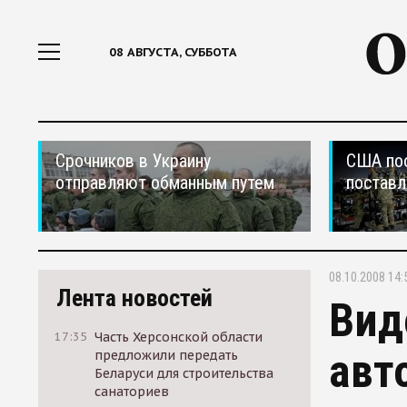
08 АВГУСТА, СУББОТА
Срочников в Украину
США по
отправляют обманным путем
поставл
08.10.2008 14:
Лента новостей
Вид
17:35
Часть Херсонской области
авт
предложили передать
Беларуси для строительства
санаториев