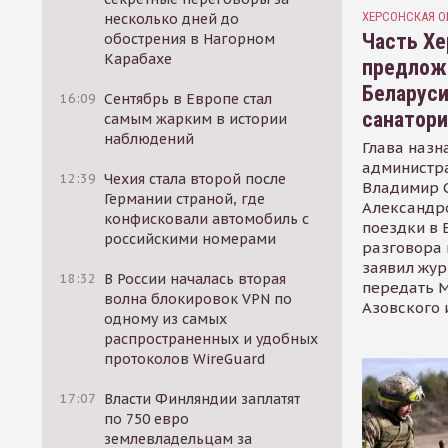
ХЕРСОНСКАЯ О
несколько дней до
Часть Хе
обострения в Нагорном
Карабахе
предлож
Беларуси
16:09
Сентябрь в Европе стал
санатор
самым жарким в истории
наблюдений
Глава назн
администр
12:39
Чехия стала второй после
Владимир С
Германии страной, где
Александр
конфисковали автомобиль с
поездки в 
российскими номерами
разговора 
заявил жур
18:32
В России началась вторая
передать М
волна блокировок VPN по
Азовского 
одному из самых
распространенных и удобных
протоколов WireGuard
17:07
Власти Финляндии заплатят
по 750 евро
землевладельцам за