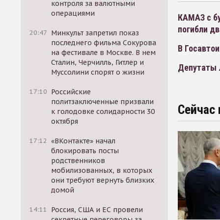
контроля за валютными
операциями
КАМАЗ с бу
погибли дв
20:47
Минкульт запретил показ
последнего фильма Сокурова
В Госавто
на фестивале в Москве. В нем
Сталин, Черчилль, Гитлер и
Депутаты 
Муссолини спорят о жизни
17:10
Российские
политзаключенные призвали
Сейчас 
к голодовке солидарности 30
октября
17:12
«ВКонтакте» начал
блокировать посты
родственников
мобилизованных, в которых
они требуют вернуть близких
домой
14:11
Россия, США и ЕС провели
секретные переговоры за