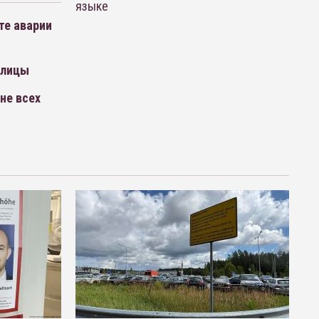
языке
те аварии
олицы
не всех