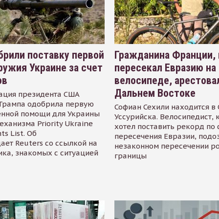
рили поставку первой
Гражданина Франции,
ружия Украине за счет
пересекал Евразию на
ов
велосипеде, арестова
Дальнем Востоке
ация президента США
Трампа одобрила первую
Софиан Сехили находится в
енной помощи для Украины
Уссурийска. Велосипедист,
еханизма Priority Ukraine
хотел поставить рекорд по 
s List. Об
пересечения Евразии, подо
ает Reuters со ссылкой на
незаконном пересечении р
ика, знакомых с ситуацией
границы