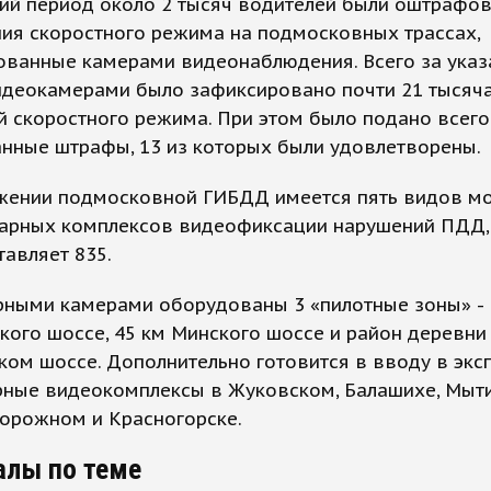
ий период около 2 тысяч водителей были оштрафо
ия скоростного режима на подмосковных трассах,
ованные камерами видеонаблюдения. Всего за ука
идеокамерами было зафиксировано почти 21 тысяч
 скоростного режима. При этом было подано всего
нные штрафы, 13 из которых были удовлетворены.
жении подмосковной ГИБДД имеется пять видов м
нарных комплексов видеофиксации нарушений ПДД,
тавляет 835.
рными камерами оборудованы 3 «пилотные зоны» - 
ого шоссе, 45 км Минского шоссе и район деревни
ком шоссе. Дополнительно готовится в вводу в экс
рные видеокомплексы в Жуковском, Балашихе, Мыт
орожном и Красногорске.
алы по теме