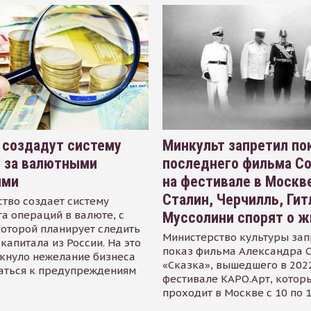
 создадут систему
Минкульт запретил по
я за валютными
последнего фильма С
ями
на фестивале в Москве
Сталин, Черчилль, Гит
тво создает систему
а операций в валюте, с
Муссолини спорят о ж
оторой планирует следить
Министерство культуры зап
капитала из России. На это
показ фильма Александра 
кнуло нежелание бизнеса
«Сказка», вышедшего в 2022
аться к предупреждениям
фестивале КАРО.Арт, котор
проходит в Москве с 10 по 