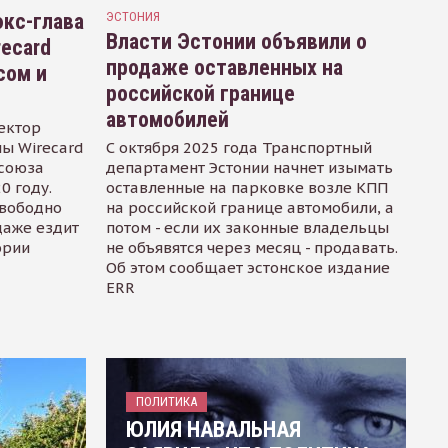
кс-глава
ЭСТОНИЯ
Власти Эстонии объявили о
recard
продаже оставленных на
сом и
российской границе
автомобилей
ектор
ы Wirecard
С октября 2025 года Транспортный
осоюза
департамент Эстонии начнет изымать
0 году.
оставленные на парковке возле КПП
свободно
на российской границе автомобили, а
даже ездит
потом - если их законные владельцы
ории
не объявятся через месяц - продавать.
Об этом сообщает эстонское издание
ERR
ПОЛИТИКА
ЮЛИЯ НАВАЛЬНАЯ