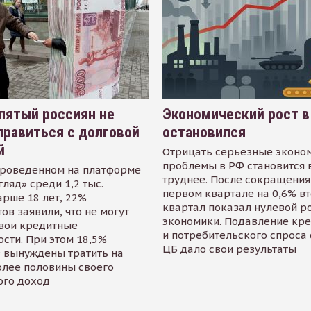
пятый россиян не
Экономический рост в
равиться с долговой
остановился
й
Отрицать серьезные эконо
проблемы в РФ становится 
проведенном на платформе
труднее. После сокращения
гляд» среди 1,2 тыс.
первом квартале на 0,6% в
арше 18 лет, 22%
квартал показал нулевой р
ов заявили, что не могут
экономики. Подавление кр
свои кредитные
и потребительского спроса
сти. При этом 18,5%
ЦБ дало свои результаты
 вынуждены тратить на
олее половины своего
ого доход