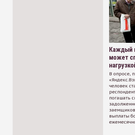
Каждый 
может сп
нагрузко
В опросе, 
«Яндекс.Вз
человек ст
респондент
погашать 
задолженно
заемщиков
выплаты б
ежемесячн