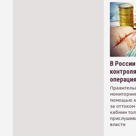
В России
контрол
операци
Правительс
мониторинг
помощью к
за оттоком 
кабмин тол
прислушив
власти