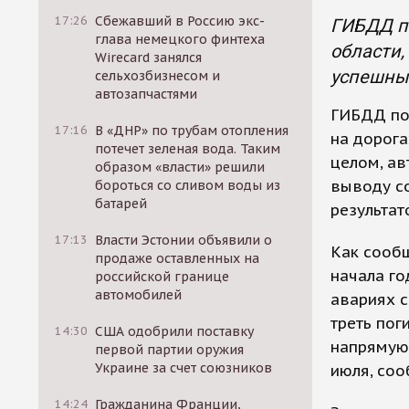
17:26
Сбежавший в Россию экс-
ГИБДД по
глава немецкого финтеха
области,
Wirecard занялся
успешны
сельхозбизнесом и
автозапчастями
ГИБДД по
17:16
В «ДНР» по трубам отопления
на дорога
потечет зеленая вода. Таким
целом, ав
образом «власти» решили
выводу с
бороться со сливом воды из
батарей
результат
17:13
Власти Эстонии объявили о
Как сообщ
продаже оставленных на
начала го
российской границе
автомобилей
авариях с
треть пог
14:30
США одобрили поставку
напрямую 
первой партии оружия
Украине за счет союзников
июля, соо
14:24
Гражданина Франции,