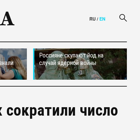
RU
/
EN
Россияне скупают йод на
знали
случай ядерной войны
 сократили число