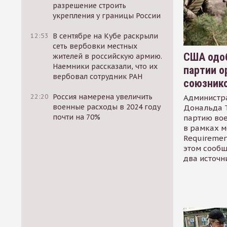
разрешение строить
укрепления у границы России
12:53
В сентябре на Кубе раскрыли
сеть вербовки местных
США одоб
жителей в российскую армию.
Наемники рассказали, что их
партии о
вербовал сотрудник РАН
союзник
22:20
Россия намерена увеличить
Администр
военные расходы в 2024 году
Дональда 
почти на 70%
партию во
в рамках м
Requirement
этом сообщ
два источн