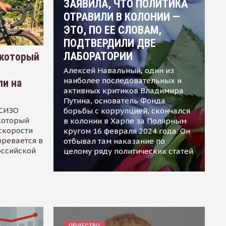
ЗАЯВИЛА, ЧТО ПОЛИТИКА
ОТРАВИЛИ В КОЛОНИИ —
ЭТО, ПО ЕЕ СЛОВАМ,
ПОДТВЕРДИЛИ ДВЕ
ЛАБОРАТОРИИ
 который
Алексей Навальный, один из
наиболее последовательных и
ли на
активных критиков Владимира
Путина, основатель Фонда
 СИЗО
борьбы с коррупцией, скончался
 который
в колонии в Харпе за Полярным
скорости
кругом 16 февраля 2024 года. Он
зревается в
отбывал там наказание по
оссийской
целому ряду политических статей
ОБЩЕСТВО