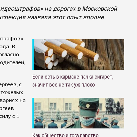
идеоштрафов» на дорогах в Московской
инспекция назвала этот опыт вполне
штрафов»
ода. В
огласно
одителей,
Если есть в кармане пачка сигарет,
ргеев, с
значит все не так уж плохо
в тяжелых
авариях на
ргеев
илу с 1
Как общество и государство