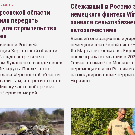
БЛАСТЬ
Сбежавший в Россию э
рсонской области
немецкого финтеха Wi
или передать
занялся сельхозбизне
 для строительства
автозапчастями
иев
Бывший операционный дир
аченной Россией
немецкой платёжной систем
ации Херсонской области
Ян Марсалек бежал из Евр
альдо встретился с
после краха компании в 202
ом Лукашенко в ходе своей
Сейчас он живёт в Москве, 
Беларусь. После этого
перемещается по России и 
глава Херсонской области
на оккупированные террит
налистам, что регион готов
Украины
инску часть побережья
и Черного морей