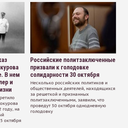
каз
Российские политзаключенные
окурова
призвали к голодовке
. В нем
солидарности 30 октября
лер и
Несколько российских политиков и
общественных деятелей, находящихся
изни
за решеткой и признанных
ретило
политзаключенными, заявили, что
Сокурова
проведут 30 октября однодневную
 году, на
голодовку
ый
15 октября