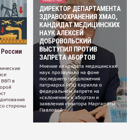
ДИРЕКТОР ДЕПАРТАМЕНТА
ЗДРАВООХРАНЕНИЯ ХМАО,
КАНДИДАТ МЕДИЦИНСКИХ
НАУК АЛЕКСЕЙ
ДОБРОВОЛЬСКИЙ
ВЫСТУПИЛ ПРОТИВ
 России
ЗАПРЕТА АБОРТОВ
Мнение кандидата медицинских
мические
наук прозвучало на фоне
все
последнего предложения
 ВВП в
патриарха РПЦ Кирилла о
торой
федеральном запрете на
ост
«склонение» к абортам и
едитования
заявления сенатора Маргариты
 со стороны
Павловой