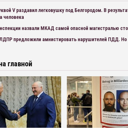
квой V раздавил легковушку под Белгородом. В результа
а человека
инспекции назвали МКАД самой опасной магистралью ст
ЛДПР предложили амнистировать нарушителей ПДД. Но 
на главной