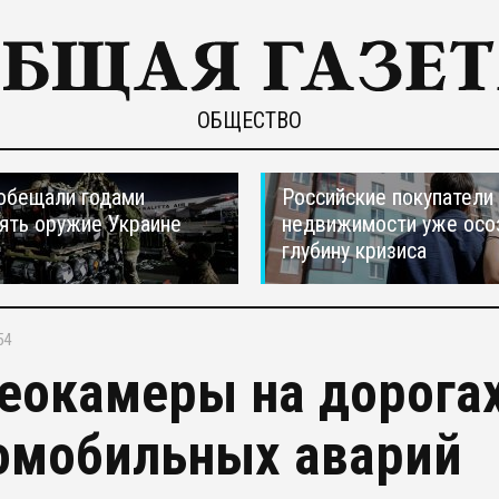
ОБЩЕСТВО
обещали годами
Российские покупатели
ять оружие Украине
недвижимости уже осо
глубину кризиса
54
еокамеры на дорогах
омобильных аварий