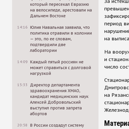
За истекш
который пересекал Евразию
превышен
на велосипеде, арестовали на
зафиксир
Дальнем Востоке
период в
14:16
Юлия Навальная заявила, что
нарушений
политика отравили в колонии
на выписа
— это, по ее словам,
подтвердили две
лаборатории
На воору
и стацио
14:09
Каждый пятый россиян не
число сос
может справиться с долговой
нагрузкой
Стациона
15:33
Директор департамента
Дмитровск
здравоохранения ХМАО,
на Рязанс
кандидат медицинских наук
стациона
Алексей Добровольский
выступил против запрета
Железнод
абортов
Матери
20:58
В России создадут систему