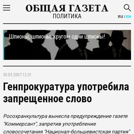
ПОЛИТИКА
RU
/
EN
Шпионы, шпионы, кругом одни шпионы!
30.03.2007 12:31
Генпрокуратура употребила
запрещенное слово
Росохранкультура вынесла предупреждение газете
"Коммерсант", запретив употребление
словосочетания "Национал-большевистская партия"