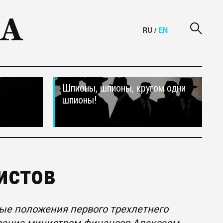
RU
/
EN
Шпионы, шпионы, кругом одни
шпионы!
истов
ые положения первого трехлетнего