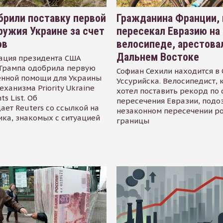
рили поставку первой
Гражданина Франции,
ружия Украине за счет
пересекал Евразию на
ов
велосипеде, арестова
Дальнем Востоке
ация президента США
Трампа одобрила первую
Софиан Сехили находится в
енной помощи для Украины
Уссурийска. Велосипедист,
еханизма Priority Ukraine
хотел поставить рекорд по 
s List. Об
пересечения Евразии, подо
ает Reuters со ссылкой на
незаконном пересечении р
ика, знакомых с ситуацией
границы