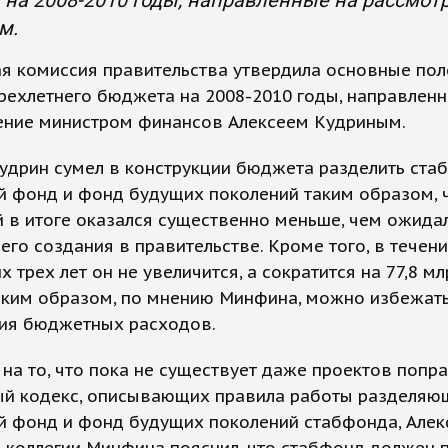
 на 2008-2010 годы, направленные на рассмо
м.
я комиссия правительства утвердила основные по
рехлетнего бюджета на 2008-2010 годы, направлен
ение министром финансов Алексеем Кудриным.
удрин сумел в конструкции бюджета разделить ста
й фонд и фонд будущих поколений таким образом, 
 в итоге оказался существенно меньше, чем ожида
его создания в правительстве. Кроме того, в течен
 трех лет он не увеличится, а сократится на 77,8 мл
аким образом, по мнению Минфина, можно избежат
ия бюджетных расходов.
на то, что пока не существует даже проектов попр
й кодекс, описывающих правила работы разделяю
й фонд и фонд будущих поколений стабфонда, Алек