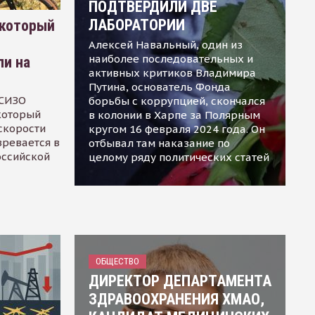
ПОДТВЕРДИЛИ ДВЕ
ЛАБОРАТОРИИ
 который
Алексей Навальный, один из
наиболее последовательных и
ли на
активных критиков Владимира
Путина, основатель Фонда
 СИЗО
борьбы с коррупцией, скончался
 который
в колонии в Харпе за Полярным
скорости
кругом 16 февраля 2024 года. Он
зревается в
отбывал там наказание по
оссийской
целому ряду политических статей
ОБЩЕСТВО
ДИРЕКТОР ДЕПАРТАМЕНТА
ЗДРАВООХРАНЕНИЯ ХМАО,