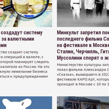
 создадут систему
Минкульт запретил по
я за валютными
последнего фильма С
ями
на фестивале в Москве
Сталин, Черчилль, Гит
тво создает систему
а операций в валюте, с
Муссолини спорят о ж
оторой планирует следить
Министерство культуры зап
капитала из России. На это
показ фильма Александра 
кнуло нежелание бизнеса
«Сказка», вышедшего в 2022
аться к предупреждениям
фестивале КАРО.Арт, котор
проходит в Москве с 10 по 