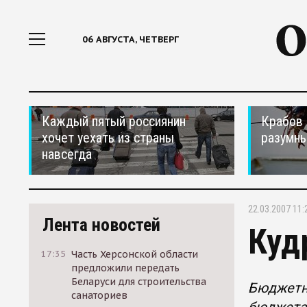
06 АВГУСТА, ЧЕТВЕРГ
Каждый пятый россиянин
Крабов 
хочет уехать из страны
разумн
навсегда
22.03.2007 11:
Лента новостей
Куд
17:35
Часть Херсонской области
предложили передать
Беларуси для строительства
Бюджетн
санаториев