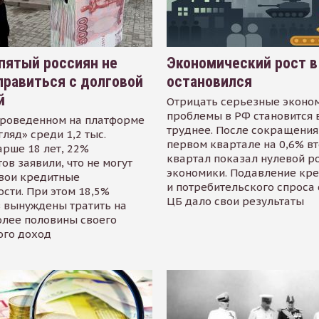
пятый россиян не
Экономический рост в
равиться с долговой
остановился
й
Отрицать серьезные эконо
проблемы в РФ становится 
проведенном на платформе
труднее. После сокращения
гляд» среди 1,2 тыс.
первом квартале на 0,6% в
арше 18 лет, 22%
квартал показал нулевой р
ов заявили, что не могут
экономики. Подавление кр
свои кредитные
и потребительского спроса
сти. При этом 18,5%
ЦБ дало свои результаты
 вынуждены тратить на
олее половины своего
ого доход