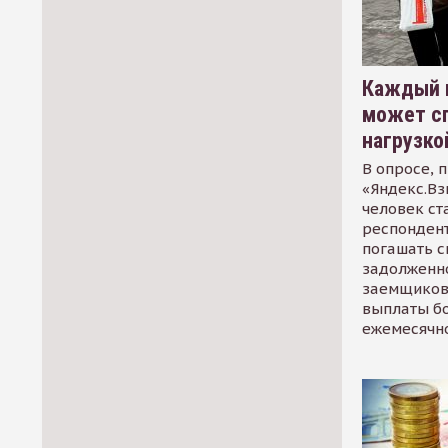
Каждый 
может сп
нагрузко
В опросе, 
«Яндекс.Вз
человек ст
респондент
погашать 
задолженно
заемщиков
выплаты б
ежемесячн