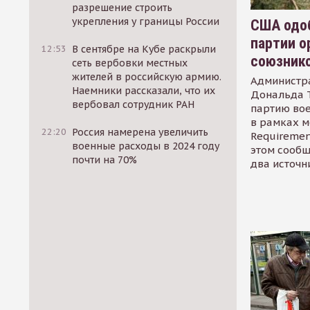
разрешение строить
укрепления у границы России
США одоб
партии о
12:53
В сентябре на Кубе раскрыли
союзник
сеть вербовки местных
жителей в российскую армию.
Администр
Наемники рассказали, что их
Дональда 
вербовал сотрудник РАН
партию во
в рамках м
22:20
Россия намерена увеличить
Requirement
военные расходы в 2024 году
этом сообщ
почти на 70%
два источн