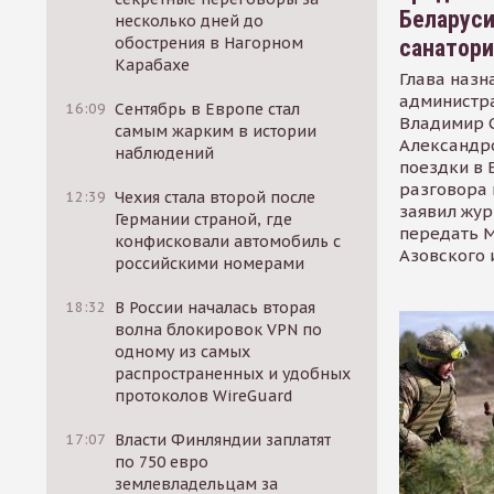
Беларуси
несколько дней до
обострения в Нагорном
санатор
Карабахе
Глава назн
администр
16:09
Сентябрь в Европе стал
Владимир С
самым жарким в истории
Александр
наблюдений
поездки в 
разговора 
12:39
Чехия стала второй после
заявил жур
Германии страной, где
передать М
конфисковали автомобиль с
Азовского 
российскими номерами
18:32
В России началась вторая
волна блокировок VPN по
одному из самых
распространенных и удобных
протоколов WireGuard
17:07
Власти Финляндии заплатят
по 750 евро
землевладельцам за