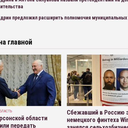
вительства
удрин предложил расширить полномочия муниципальных
на главной
БЛАСТЬ
Сбежавший в Россию э
рсонской области
немецкого финтеха Wi
или передать
занялся сельхозбизне