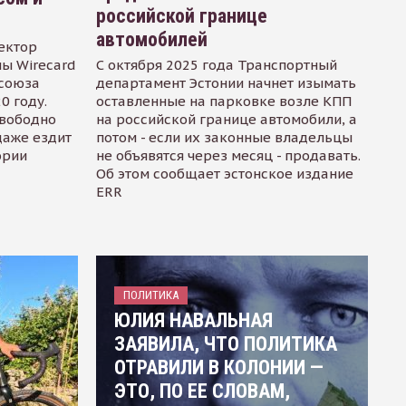
российской границе
автомобилей
ектор
ы Wirecard
С октября 2025 года Транспортный
осоюза
департамент Эстонии начнет изымать
0 году.
оставленные на парковке возле КПП
свободно
на российской границе автомобили, а
даже ездит
потом - если их законные владельцы
ории
не объявятся через месяц - продавать.
Об этом сообщает эстонское издание
ERR
ПОЛИТИКА
ЮЛИЯ НАВАЛЬНАЯ
ЗАЯВИЛА, ЧТО ПОЛИТИКА
ОТРАВИЛИ В КОЛОНИИ —
ЭТО, ПО ЕЕ СЛОВАМ,