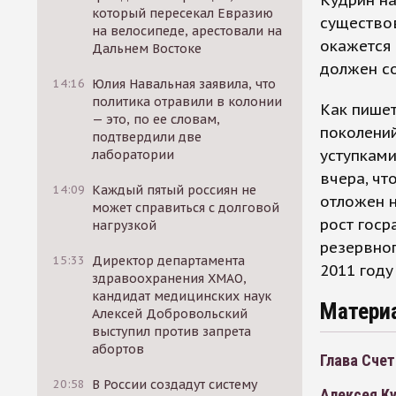
Кудрин на
который пересекал Евразию
существо
на велосипеде, арестовали на
окажется 
Дальнем Востоке
должен со
14:16
Юлия Навальная заявила, что
политика отравили в колонии
Как пишет
— это, по ее словам,
поколени
подтвердили две
уступками
лаборатории
вчера, чт
14:09
Каждый пятый россиян не
отложен н
может справиться с долговой
рост госр
нагрузкой
резервног
15:33
Директор департамента
2011 году
здравоохранения ХМАО,
кандидат медицинских наук
Матери
Алексей Добровольский
выступил против запрета
абортов
Глава Сче
20:58
В России создадут систему
Алексея К