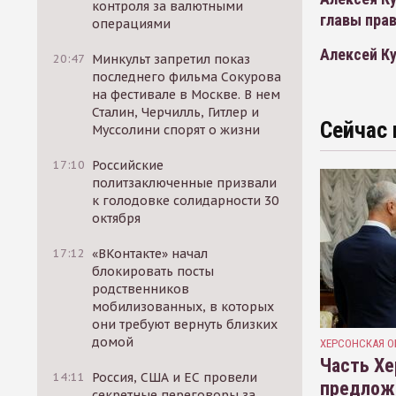
контроля за валютными
главы пра
операциями
Алексей К
20:47
Минкульт запретил показ
последнего фильма Сокурова
на фестивале в Москве. В нем
Сталин, Черчилль, Гитлер и
Сейчас 
Муссолини спорят о жизни
17:10
Российские
политзаключенные призвали
к голодовке солидарности 30
октября
17:12
«ВКонтакте» начал
блокировать посты
родственников
мобилизованных, в которых
они требуют вернуть близких
домой
ХЕРСОНСКАЯ О
Часть Хе
14:11
Россия, США и ЕС провели
предлож
секретные переговоры за