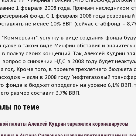
 коллегии Минфина пояснил, что стабфонд должен 
вание 1 февраля 2008 года. Прямым наследником 
резервный фонд. С 1 февраля 2008 года резервный
ставлять не менее 10% ВВП (сейчас стабфонд – 8,7
 "Коммерсант", уступку в виде создания фонда буд
й даже в таком виде Минфин обставил и значитель
 в пользу своих концепций. Так, Алексей Кудрин за
о вопрос о снижении НДС в 2008 году будет неактуа
а год. Кроме того, в проекте трехлетнего бюджета 
асходов – если в 2008 году "нефтегазовый трансфер
о фонда в бюджет определен на уровне 6,1% ВВП, 
 его размер составит 3,7% ВВП.
алы по теме
тной палаты Алексей Кудрин заразился коронавирусом
удрина и Антона Силуанова назвали претендентами на д