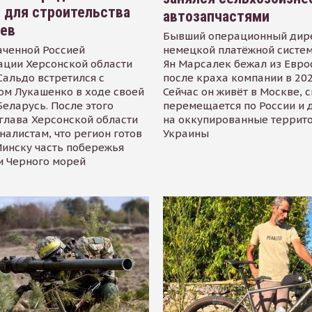
 для строительства
автозапчастями
иев
Бывший операционный дир
аченной Россией
немецкой платёжной систем
ации Херсонской области
Ян Марсалек бежал из Евр
альдо встретился с
после краха компании в 202
ом Лукашенко в ходе своей
Сейчас он живёт в Москве, 
Беларусь. После этого
перемещается по России и 
глава Херсонской области
на оккупированные террит
налистам, что регион готов
Украины
инску часть побережья
и Черного морей