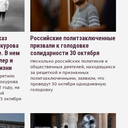
каз
Российские политзаключенные
окурова
призвали к голодовке
. В нем
солидарности 30 октября
лер и
Несколько российских политиков и
общественных деятелей, находящихся
изни
за решеткой и признанных
ретило
политзаключенными, заявили, что
Сокурова
проведут 30 октября однодневную
 году, на
голодовку
ый
15 октября