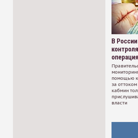
В России
контрол
операци
Правительс
мониторинг
помощью к
за оттоком 
кабмин тол
прислушив
власти