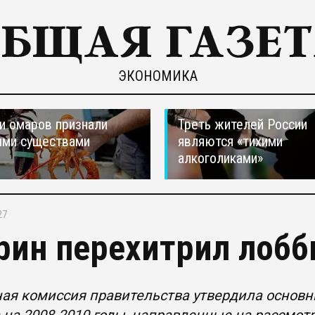
ЭКОНОМИКА
и омаров признали
Треть жителей России
ыми существами
являются «тихими
алкоголиками»
27
рин перехитрил лобб
ая комиссия правительства утвердила основн