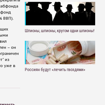
прекратить
стабфонда
 фонд
% ВВП).
ущих
Шпионы, шпионы, кругом одни шпионы!
ными
явил
лен – он
ограничен
т" из
то уже в
Россиян будут «лечить гвоздями»
олжность