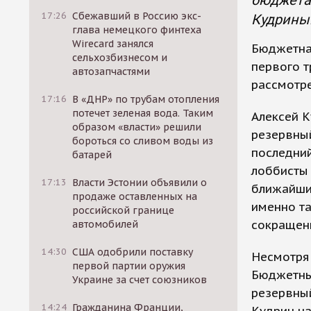
бюджета
17:26
Сбежавший в Россию экс-
Кудрины
глава немецкого финтеха
Wirecard занялся
Бюджетна
сельхозбизнесом и
первого т
автозапчастями
рассмотр
17:16
В «ДНР» по трубам отопления
потечет зеленая вода. Таким
Алексей К
образом «власти» решили
резервны
бороться со сливом воды из
последний
батарей
лоббисты 
17:13
Власти Эстонии объявили о
ближайших
продаже оставленных на
именно т
российской границе
сокращен
автомобилей
14:30
США одобрили поставку
Несмотря 
первой партии оружия
Бюджетны
Украине за счет союзников
резервны
14:24
Гражданина Франции,