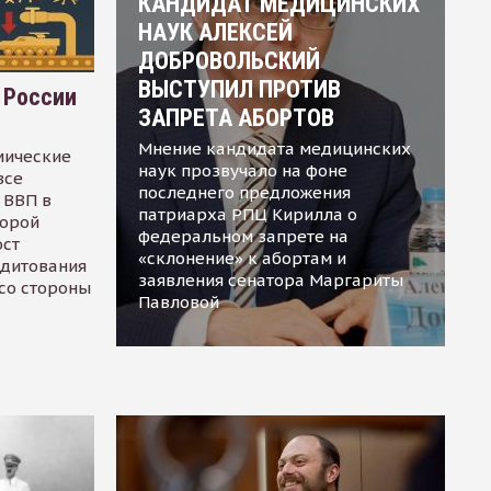
КАНДИДАТ МЕДИЦИНСКИХ
НАУК АЛЕКСЕЙ
ДОБРОВОЛЬСКИЙ
ВЫСТУПИЛ ПРОТИВ
 России
ЗАПРЕТА АБОРТОВ
Мнение кандидата медицинских
мические
наук прозвучало на фоне
все
последнего предложения
 ВВП в
патриарха РПЦ Кирилла о
торой
федеральном запрете на
ост
«склонение» к абортам и
едитования
заявления сенатора Маргариты
 со стороны
Павловой