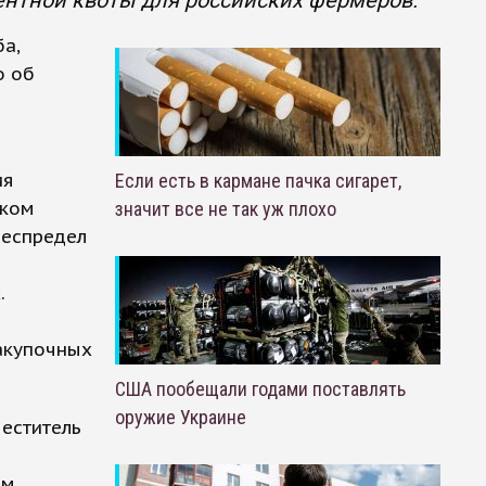
ентной квоты для российских фермеров.
а,
о об
ия
Если есть в кармане пачка сигарет,
ском
значит все не так уж плохо
беспредел
.
акупочных
США пообещали годами поставлять
оружие Украине
еститель
ым