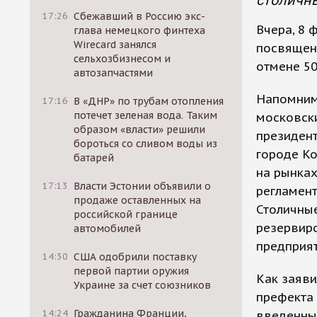
столичны
17:26
Сбежавший в Россию экс-
Вчера, 8 
глава немецкого финтеха
Wirecard занялся
посвящен
сельхозбизнесом и
отмене 5
автозапчастями
Напомним,
17:16
В «ДНР» по трубам отопления
потечет зеленая вода. Таким
московски
образом «власти» решили
президент
бороться со сливом воды из
городе Ко
батарей
на рынках
17:13
Власти Эстонии объявили о
регламен
продаже оставленных на
Столичны
российской границе
резервиро
автомобилей
предприят
14:30
США одобрили поставку
первой партии оружия
Как заяви
Украине за счет союзников
префекта 
14:24
Гражданина Франции,
введенны