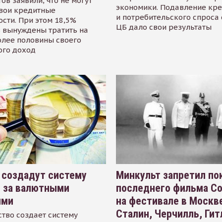
ов заявили, что не могут
экономики. Подавление кр
свои кредитные
и потребительского спроса
сти. При этом 18,5%
ЦБ дало свои результаты
 вынуждены тратить на
олее половины своего
ого доход
 создадут систему
Минкульт запретил по
я за валютными
последнего фильма С
ями
на фестивале в Москве
Сталин, Черчилль, Гит
тво создает систему