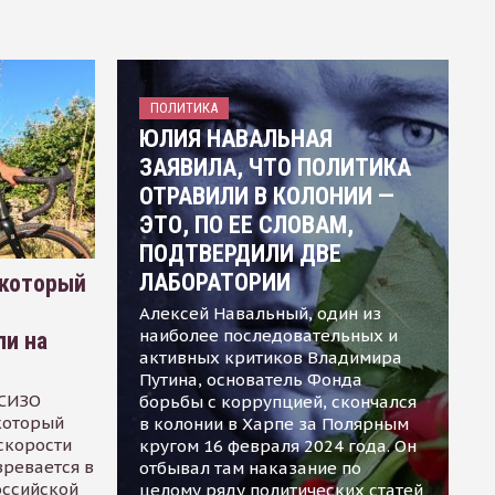
ПОЛИТИКА
ЮЛИЯ НАВАЛЬНАЯ
ЗАЯВИЛА, ЧТО ПОЛИТИКА
ОТРАВИЛИ В КОЛОНИИ —
ЭТО, ПО ЕЕ СЛОВАМ,
ПОДТВЕРДИЛИ ДВЕ
ЛАБОРАТОРИИ
 который
Алексей Навальный, один из
наиболее последовательных и
ли на
активных критиков Владимира
Путина, основатель Фонда
 СИЗО
борьбы с коррупцией, скончался
 который
в колонии в Харпе за Полярным
скорости
кругом 16 февраля 2024 года. Он
зревается в
отбывал там наказание по
оссийской
целому ряду политических статей