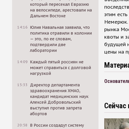
который пересекал Евразию
последств
на велосипеде, арестовали на
этим есть
Дальнем Востоке
Немерюк. 
14:16
Юлия Навальная заявила, что
рынка Мо
политика отравили в колонии
квоты и з
— это, по ее словам,
будущей н
подтвердили две
лаборатории
цены на п
14:09
Каждый пятый россиян не
Матери
может справиться с долговой
нагрузкой
Основател
15:33
Директор департамента
здравоохранения ХМАО,
кандидат медицинских наук
Алексей Добровольский
Сейчас 
выступил против запрета
абортов
20:58
В России создадут систему