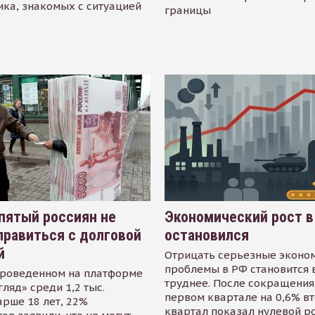
ика, знакомых с ситуацией
границы
пятый россиян не
Экономический рост в
равиться с долговой
остановился
й
Отрицать серьезные эконо
проблемы в РФ становится 
проведенном на платформе
труднее. После сокращения
гляд» среди 1,2 тыс.
первом квартале на 0,6% в
арше 18 лет, 22%
квартал показал нулевой р