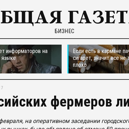
БИЗНЕС
ет информаторов на
Если есть в кармане па
 языке
сигарет, значит все не 
плохо
17
сийских фермеров л
 февраля, на оперативном заседании городско