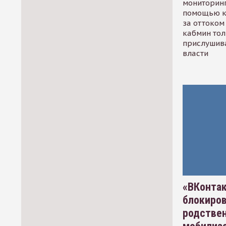
мониторинг
помощью к
за оттоком 
кабмин тол
прислушив
власти
«ВКонтак
блокиро
родстве