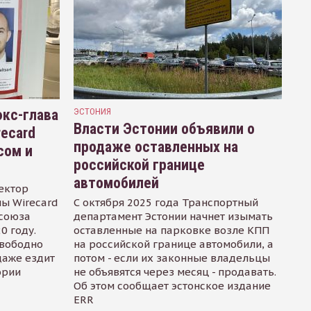
кс-глава
ЭСТОНИЯ
Власти Эстонии объявили о
recard
продаже оставленных на
сом и
российской границе
автомобилей
ектор
ы Wirecard
С октября 2025 года Транспортный
осоюза
департамент Эстонии начнет изымать
0 году.
оставленные на парковке возле КПП
свободно
на российской границе автомобили, а
даже ездит
потом - если их законные владельцы
ории
не объявятся через месяц - продавать.
Об этом сообщает эстонское издание
ERR