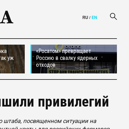
RU
/
EN
чка
«Росатом» превращает
так уж
Россию в свалку ядерных
отходов
ишили привилегий
го штаба, посвященном ситуации на