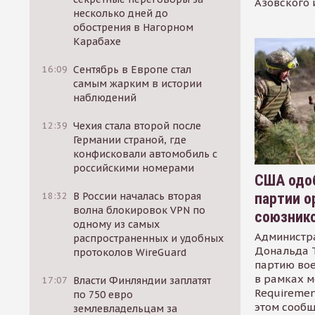
Азовского 
несколько дней до
обострения в Нагорном
Карабахе
16:09
Сентябрь в Европе стал
самым жарким в истории
наблюдений
12:39
Чехия стала второй после
Германии страной, где
конфисковали автомобиль с
российскими номерами
США одоб
партии о
18:32
В России началась вторая
волна блокировок VPN по
союзник
одному из самых
Администр
распространенных и удобных
Дональда 
протоколов WireGuard
партию во
в рамках м
17:07
Власти Финляндии заплатят
Requirement
по 750 евро
этом сообщ
землевладельцам за