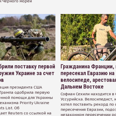
и Черного морей
рили поставку первой
Гражданина Франции,
ружия Украине за счет
пересекал Евразию на
ов
велосипеде, арестова
Дальнем Востоке
ация президента США
Трампа одобрила первую
Софиан Сехили находится в
енной помощи для Украины
Уссурийска. Велосипедист,
еханизма Priority Ukraine
хотел поставить рекорд по 
s List. Об
пересечения Евразии, подо
ает Reuters со ссылкой на
незаконном пересечении р