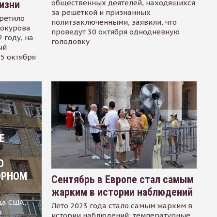
общественных деятелей, находящихся
изни
за решеткой и признанных
ретило
политзаключенными, заявили, что
Сокурова
проведут 30 октября однодневную
 году, на
голодовку
ый
15 октября
Е
О
ОРНОМ
Сентябрь в Европе стал самым
жарким в истории наблюдений
ца США,
Лето 2023 года стало самым жарким в
в
истории наблюдений: температурные