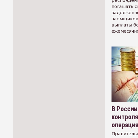
респондент
погашать 
задолженно
заемщиков
выплаты б
ежемесячн
В России
контрол
операци
Правительс