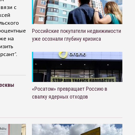
связи с
ксей
льского
роцентные
Российские покупатели недвижимости
уже на
уже осознали глубину кризиса
изить
рсант".
Москвы
«Росатом» превращает Россию в
свалку ядерных отходов