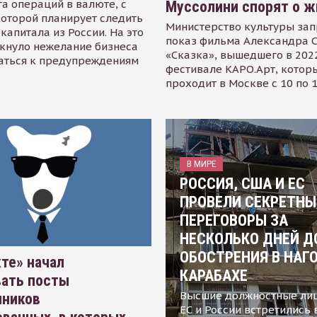
а операций в валюте, с
Муссолини спорят о ж
оторой планирует следить
Министерство культуры зап
капитала из России. На это
показ фильма Александра 
кнуло нежелание бизнеса
«Сказка», вышедшего в 2022
аться к предупреждениям
фестивале КАРО.Арт, котор
проходит в Москве с 10 по 
В МИРЕ
РОССИЯ, США И ЕС
ПРОВЕЛИ СЕКРЕТНЫ
ПЕРЕГОВОРЫ ЗА
НЕСКОЛЬКО ДНЕЙ Д
ОБОСТРЕНИЯ В НАГ
те» начал
КАРАБАХЕ
вать посты
Высшие должностные ли
нников
ЕС и России встретились 