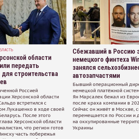
БЛАСТЬ
Сбежавший в Россию э
рсонской области
немецкого финтеха Wi
или передать
занялся сельхозбизне
 для строительства
автозапчастями
иев
Бывший операционный дир
аченной Россией
немецкой платёжной систем
ации Херсонской области
Ян Марсалек бежал из Евр
альдо встретился с
после краха компании в 202
ом Лукашенко в ходе своей
Сейчас он живёт в Москве, 
Беларусь. После этого
перемещается по России и 
глава Херсонской области
на оккупированные террит
налистам, что регион готов
Украины
инску часть побережья