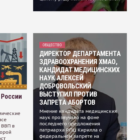
ОБЩЕСТВО
ДИРЕКТОР ДЕПАРТАМЕНТА
ЗДРАВООХРАНЕНИЯ ХМАО,
КАНДИДАТ МЕДИЦИНСКИХ
НАУК АЛЕКСЕЙ
ДОБРОВОЛЬСКИЙ
ВЫСТУПИЛ ПРОТИВ
 России
ЗАПРЕТА АБОРТОВ
Мнение кандидата медицинских
мические
наук прозвучало на фоне
все
последнего предложения
 ВВП в
патриарха РПЦ Кирилла о
торой
федеральном запрете на
ост