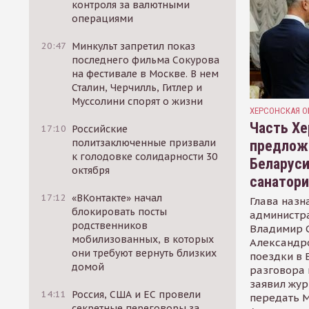
контроля за валютными
операциями
20:47
Минкульт запретил показ
последнего фильма Сокурова
на фестивале в Москве. В нем
Сталин, Черчилль, Гитлер и
Муссолини спорят о жизни
ХЕРСОНСКАЯ О
Часть Хе
17:10
Российские
политзаключенные призвали
предлож
к голодовке солидарности 30
Беларуси
октября
санатор
17:12
«ВКонтакте» начал
Глава назн
блокировать посты
администр
родственников
Владимир С
мобилизованных, в которых
Александр
они требуют вернуть близких
поездки в 
домой
разговора 
заявил жур
14:11
Россия, США и ЕС провели
передать М
секретные переговоры за