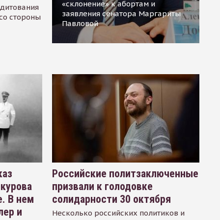
«склонение» к абортам и
едитования
заявления сенатора Маргариты
 со стороны
Павловой
каз
Российские политзаключенные
окурова
призвали к голодовке
. В нем
солидарности 30 октября
лер и
Несколько российских политиков и