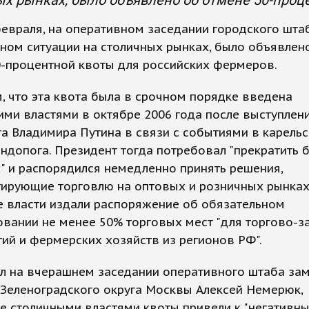
х рынках, было объявлено об отмене 50-проц
февраля, на оперативном заседании городского штаб
ном ситуации на столичных рынках, было объявлен
0-процентной квоты для российских фермеров.
 что эта квота была в срочном порядке введена
ми властями в октябре 2006 года после выступлен
а Владимира Путина в связи с событиями в карель
ндопога. Президент тогда потребовал "прекратить 
" и распорядился немедленно принять решения,
тирующие торговлю на оптовых и розничных рынках
е власти издали распоряжение об обязательном
вании не менее 50% торговых мест "для торгово-з
ий и фермерских хозяйств из регионов РФ".
л на вчерашнем заседании оперативного штаба зам
Зеленоградского округа Москвы Алексей Немерюк,
е столичными властями квоты привели к "негативн