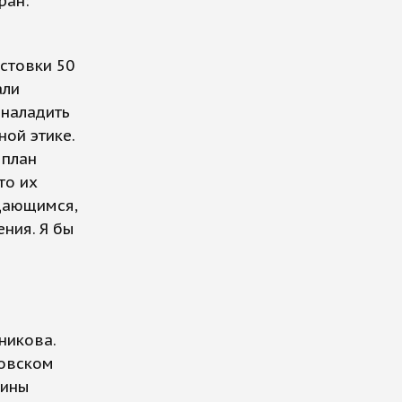
ран:
астовки 50
али
 наладить
ной этике.
 план
то их
дающимся,
ения. Я бы
никова.
ковском
аины