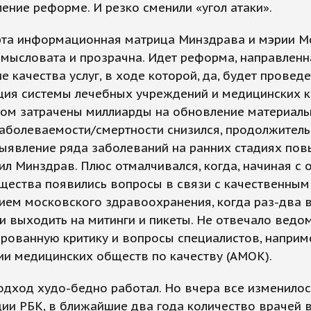
ение реформе. И резко сменили «угол атаки».
рта информационная матрица Минздрава и мэрии 
мысловата и прозрачна. Идет реформа, направленн
 качества услуг, в ходе которой, да, будет провед
ция системы лечебных учреждений и медицинских к
ом затрачены миллиарды на обновление материаль
аболеваемости/смертности снизился, продолжитель
ыявление ряда заболеваний на ранних стадиях пов
ил Минздрав. Плюс отмалчивался, когда, начиная с 
бщества появились вопросы в связи с качественным
ием московского здравоохранения, когда раз-два 
и выходить на митинги и пикеты. Не отвечало ведо
рованную критику и вопросы специалистов, наприм
ии медицинских обществ по качеству (АМОК).
одход худо-бедно работал. Но вчера все изменилос
и РБК, в ближайшие два года количество врачей в