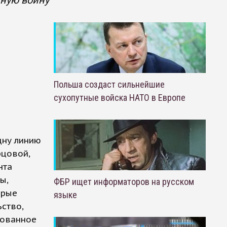
ную войну
Польша создаст сильнейшие
сухопутные войска НАТО в Европе
дну линию
рцовой,
нта
ы,
ФБР ищет информаторов на русском
орые
языке
ство,
зованное