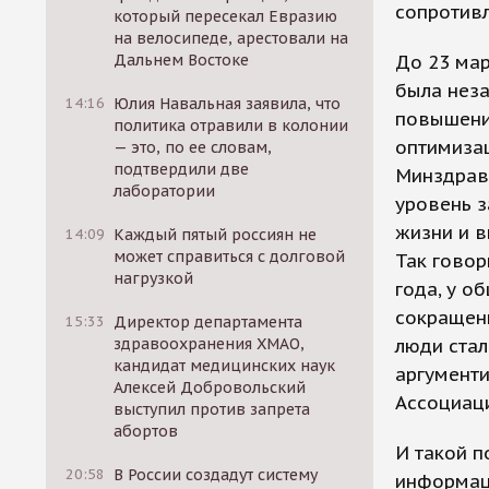
сопротивл
который пересекал Евразию
на велосипеде, арестовали на
Дальнем Востоке
До 23 ма
была неза
14:16
Юлия Навальная заявила, что
повышение
политика отравили в колонии
оптимиза
— это, по ее словам,
подтвердили две
Минздрав
лаборатории
уровень з
жизни и в
14:09
Каждый пятый россиян не
может справиться с долговой
Так говор
нагрузкой
года, у о
сокращен
15:33
Директор департамента
здравоохранения ХМАО,
люди стал
кандидат медицинских наук
аргументи
Алексей Добровольский
Ассоциац
выступил против запрета
абортов
И такой п
20:58
В России создадут систему
информаци