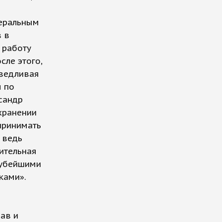
деральным
 в
 работу
сле этого,
аведливая
ы по
сандр
охранении
принимать
 ведь
ительная
грубейшими
ками».
ав и