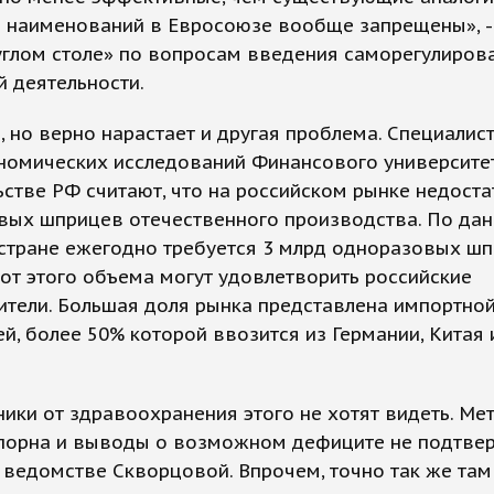
о наименований в Евросоюзе вообще запрещены», -
углом столе» по вопросам введения саморегулиров
 деятельности.
 но верно нарастает и другая проблема. Специалис
номических исследований Финансового университе
стве РФ считают, что на российском рынке недост
вых шприцев отечественного производства. По да
 стране ежегодно требуется 3 млрд одноразовых шп
от этого объема могут удовлетворить российские
ители. Большая доля рынка представлена импортно
й, более 50% которой ввозится из Германии, Китая 
ики от здравоохранения этого не хотят видеть. Ме
спорна и выводы о возможном дефиците не подтве
 ведомстве Скворцовой. Впрочем, точно так же там