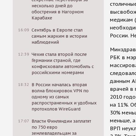
столичны
несколько дней до
высвобож
обострения в Нагорном
Карабахе
медикам (
необходи
16:09
Сентябрь в Европе стал
России. 
самым жарким в истории
наблюдений
Минздрав
12:39
Чехия стала второй после
РБК в мэр
Германии страной, где
массиров
конфисковали автомобиль с
российскими номерами
следовало
данным А
18:32
В России началась вторая
врачей в 
волна блокировок VPN по
2010 годо
одному из самых
распространенных и удобных
на 11%. О
протоколов WireGuard
30% меньш
меньше, 
17:07
Власти Финляндии заплатят
по 750 евро
ВРП неукло
землевладельцам за