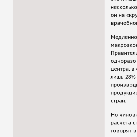
нескольк
он на «кр
врачебной
Медленно,
макроэко
Правитель
одноразо
центра, в
лишь 28% 
производ
продукцие
стран.
Но чиновн
расчета 
говорят в