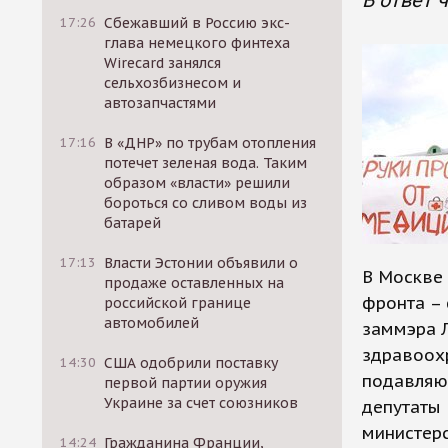
В ответ
17:26
Сбежавший в Россию экс-
глава немецкого финтеха
Wirecard занялся
сельхозбизнесом и
автозапчастями
17:16
В «ДНР» по трубам отопления
потечет зеленая вода. Таким
образом «власти» решили
бороться со сливом воды из
батарей
17:13
Власти Эстонии объявили о
В Москве
продаже оставленных на
фронта –
российской границе
автомобилей
заммэра 
здравоохр
14:30
США одобрили поставку
подавляющ
первой партии оружия
Украине за счет союзников
депутаты 
министерс
14:24
Гражданина Франции,