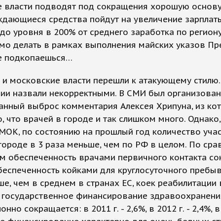
е власти подводят под сокращения хорошую основу
дающиеся средства пойдут на увеличение зарплат
до уровня в 200% от среднего заработка по региону
мо делать в рамках выполнения майских указов Пр
Не подкопаешься…
 и московские власти перешли к атакующему стилю
ии назвали некорректными. В СМИ был организован
анный выброс комментария Алексея Хрипуна, из ко
, что врачей в городе и так слишком много. Однако,
МОК, по состоянию на прошлый год количество уча
городе в 3 раза меньше, чем по РФ в целом. По сра
м обеспеченность врачами первичного контакта со
беспеченность койками для круглосуточного пребы
е, чем в среднем в странах ЕС, коек реабилитации 
а государственное финансирование здравоохранени
нно сокращается: в 2011 г. - 2,6%, в 2012 г. - 2,4%, в 