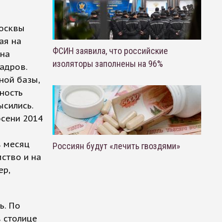
Москвы
ая на
ФСИН заявила, что российские
ена
изоляторы заполнены на 96%
адров.
ной базы,
ность
ысились.
осени 2014
в месяц
Россиян будут «лечить гвоздями»
мство и на
ер,
ь. По
 столице