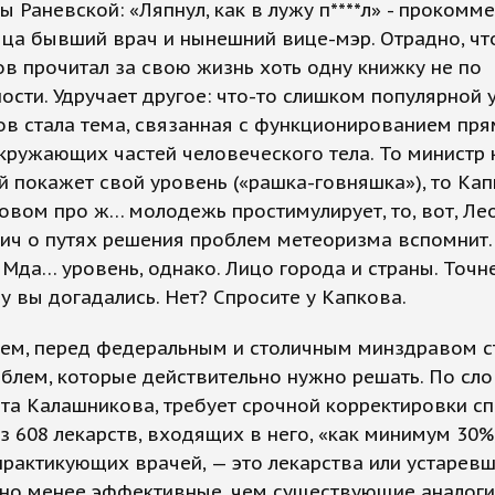
ы Раневской: «Ляпнул, как в лужу п****л» - прокомм
ца бывший врач и нынешний вице-мэр. Отрадно, чт
в прочитал за свою жизнь хоть одну книжку не по
ости. Удручает другое: что-то слишком популярной 
ов стала тема, связанная с функционированием пр
кружающих частей человеческого тела. То министр 
 покажет свой уровень («рашка-говняшка»), то Ка
вом про ж… молодежь простимулирует, то, вот, Ле
ич о путях решения проблем метеоризма вспомнит
 Мда… уровень, однако. Лицо города и страны. Точне
ну вы догадались. Нет? Спросите у Капкова.
тем, перед федеральным и столичным минздравом с
блем, которые действительно нужно решать. По сло
та Калашникова, требует срочной корректировки с
 608 лекарств, входящих в него, «как минимум 30%
рактикующих врачей, — это лекарства или устаревш
но менее эффективные, чем существующие аналоги,