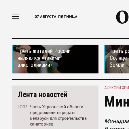
07 АВГУСТА, ПЯТНИЦА
Треть жителей России
Треть р
являются «тихими
Солнце 
алкоголиками»
Земли
АЛЕКСЕЙ ХР
Лента новостей
Мин
17:35
Часть Херсонской области
предложили передать
Беларуси для строительства
Минздра
санаториев