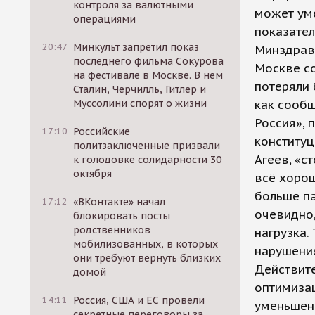
контроля за валютными
может уме
операциями
показате
20:47
Минкульт запретил показ
Минздрав
последнего фильма Сокурова
Москве со
на фестивале в Москве. В нем
потеряли 
Сталин, Черчилль, Гитлер и
Муссолини спорят о жизни
как сооб
Россия», 
17:10
Российские
конституц
политзаключенные призвали
Агеев, «с
к голодовке солидарности 30
октября
всё хорош
больше па
17:12
«ВКонтакте» начал
очевидно,
блокировать посты
родственников
нагрузка.
мобилизованных, в которых
нарушени
они требуют вернуть близких
Действите
домой
оптимиза
14:11
Россия, США и ЕС провели
уменьшен
секретные переговоры за