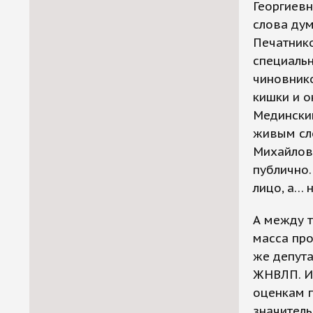
Георгиевн
слова дум
Печатнико
специальн
чиновник
кишки и о
Мединский
живым сло
Михайлов
публично.
лицо, а… 
А между 
масса про
же депута
ЖНВЛП. Из
оценкам п
значитель