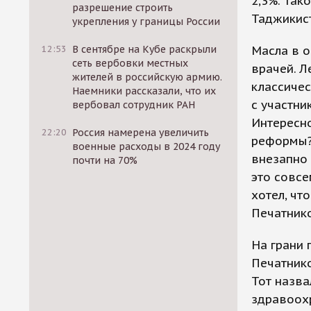
2,3%. Так
разрешение строить
Таджикист
укрепления у границы России
12:53
В сентябре на Кубе раскрыли
Масла в о
сеть вербовки местных
врачей. Л
жителей в российскую армию.
классичес
Наемники рассказали, что их
с участни
вербовал сотрудник РАН
Интересно
22:20
Россия намерена увеличить
реформы? 
военные расходы в 2024 году
внезапно
почти на 70%
это совсе
хотел, чт
Печатнико
На грани 
Печатнико
Тот назва
здравоохр