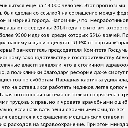
ньшиться еще на 14 000 человек. Этот прогнозный
ль был сделан со ссылкой на соглашение между фе
ом и мэрией города. Напомним, что медработников
кращают с середины 2014 года, по итогам которого
более 9500 медиков, среди которых 3516 врачей. По
щил нашему изданию депутат ГД РФ от партии «Спр
первый заместитель председателя Комитета Госдум
ионному законодательству и госстроительству Алек
толичные власти заявляли, что в столичном здраво
о, а поликлиники благодаря реформе даже смогут 
циентов по субботам. Парадная картинка удивляла,
 что на оставшихся работать медиков легла дополн
 Такая потогонная система не только сопряжена с 
ями трудовых прав, но и чревата врачебными ошиб
льно, если называть вещи своими именами, то вся
ция сводится к сокращению медицинских ставок и
ию расходов на здравоохранение. При этом минздр