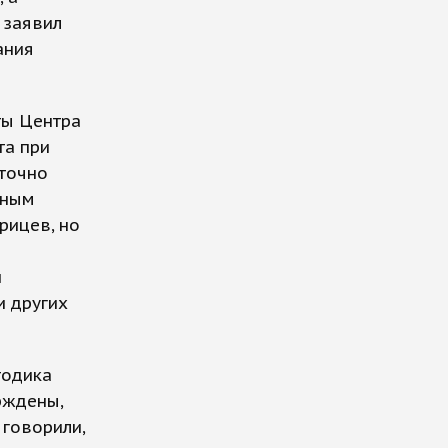
 заявил
ания
ты Центра
та при
аточно
нным
рицев, но
й
и других
тодика
рждены,
 говорили,