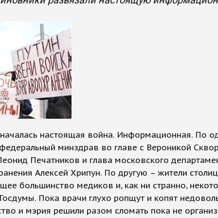
 чиновники развязали настоящую информацион
 началась настоящая война. Информационная. По о
 федеральный минздрав во главе с Вероникой Скво
Леонид Печатников и глава московского департаме
анения Алексей Хрипун. По другую – жители столиц
ее большинство медиков и, как ни странно, некот
Госдумы. Пока врачи глухо ропщут и копят недоволь
тво и мэрия решили разом сломать пока не органи