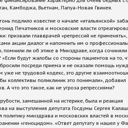
ое финансирование характерно для очень бедных ст
ан, Камбоджа, Вьетнам, Папуа-Новая Гвинея.
гонь подлило известие о начале «итальянской» заб
еонид Печатников и московские власти отреагиров
ки: призвали главврачей «репрессий не применять»,
ками акции диалог и напомнить им о профессиональ
, помнили ли об этике в Минздраве, когда сочиняли
«Если будут жалобы со стороны пациентов на то, ч
 бросили посреди приема и не оказали помощь нуж
м уже не трудовой кодекс, это другие взаимоотнош
обы коллективы поликлиник это понимали», добавил
в. А что это такое, как не угроза репрессиями?
грубости, замешанной на истерике, была и реакция
ва на выступления депутата Госдумы Сергея Калаш
л политику минздрава и московских властей в мос
анении «геноцидом». «Ответ депутату я нашел у Ф