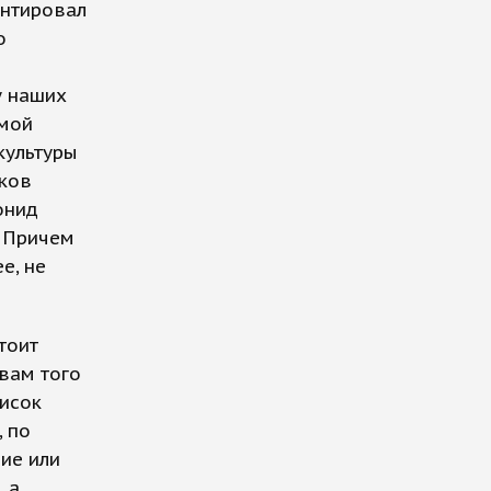
ентировал
о
у наших
ямой
культуры
пков
онид
. Причем
е, не
тоит
вам того
писок
, по
ие или
 а