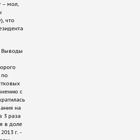
 – мол,
ы
), что
езидента
. Выводы
торого
 по
стковых
внению с
кратилась
вания на
в 3 раза
я в доле
2013 г. -