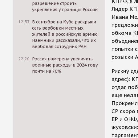
КПРФ, я л
разрешение строить
Лидер КП
укрепления у границы России
Ивана Мел
12:53
В сентябре на Кубе раскрыли
предложи
сеть вербовки местных
обкома К
жителей в российскую армию.
Наемники рассказали, что их
объединен
вербовал сотрудник РАН
попытки с
розыски А
22:20
Россия намерена увеличить
военные расходы в 2024 году
Рискну сд
почти на 70%
адрес): 
отдал поб
еще недав
Прокремле
СР скоро
ЕР и ОНФ,
жуковски
парламент