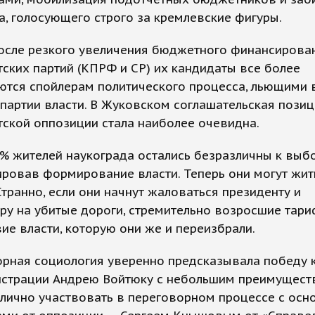
а, голосующего строго за кремлевские фигуры.
После резкого увеличения бюджетного финансирова
ских партий (КПРФ и СР) их кандидаты все более
ются спойлерам политического процесса, льющими 
партии власти. В Жуковском соглашательская пози
ской оппозиции стала наиболее очевидна.
2% жителей наукограда остались безразличны к выб
ровав формирование власти. Теперь они могут жит
Странно, если они начнут жаловаться президенту и
ру на убитые дороги, стремительно возросшие тар
ие власти, которую они же и переизбрали.
рная социология уверенно предсказывала победу 
истрации Андрею Войтюку с небольшим преимущест
 лично участвовать в переговорном процессе с ос