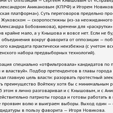
ами от оппозиции — Сергеем Кнышовым от «Справе
 Александром Аникановым (КПРФ) и Игорем Новико
ская платформа»). Суть переговоров предельно про
 Жуковском — скоропостижны (из-за неожиданного
Александра Бобовникова), времени для «раскрутки»
в крайне мало, а у Кнышова и вовсе нет. Если не бу
о объединения вокруг фаворита от оппозиции — по
ого кандидата практически неизбежна (с учетом вс
енского набора предвыборных технологий).
рация специально «отфильтровала» кандидатов по 
 и властвуй». Подбор претендентов в главы города
ал главную цель власти: разорвать протестный элек
ть преимущество Войтюку хотя бы с минимальным 
 этом я лично разговаривал и с Кнышовым, и с Ан
ействительно патриоты города и готовы работать в
е проявим волю и выиграем выборы. Выход один — 
дидатуры в пользу фаворита — Игоря Новикова.