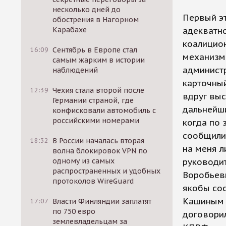
несколько дней до
Первый э
обострения в Нагорном
Карабахе
адекватн
коалицио
16:09
Сентябрь в Европе стал
механизм
самым жарким в истории
администр
наблюдений
карточны
12:39
Чехия стала второй после
вдруг вы
Германии страной, где
дальнейши
конфисковали автомобиль с
российскими номерами
когда по 
сообщили,
18:32
В России началась вторая
на меня л
волна блокировок VPN по
одному из самых
руководи
распространенных и удобных
Воробьев
протоколов WireGuard
якобы со
Кашиным 
17:07
Власти Финляндии заплатят
по 750 евро
договорил
землевладельцам за