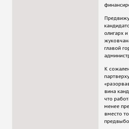
финансир
Предвижу
кандидато
олигарх и
жуковчана
главой го
админист
К сожален
партверху
«разорвав
вина кан
что работ
менее пре
вместо то
предвыбо