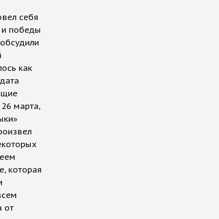
овел себя
 и победы
 обсудили
й
лось как
идата
ющие
26 марта,
ыки»
роизвел
некоторых
сеем
, которая
м
всем
 от