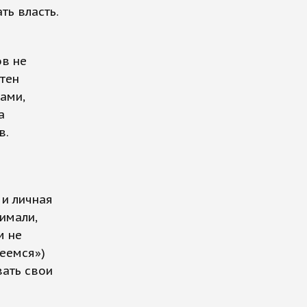
ь власть.
ов не
тен
ами,
а
в.
 и личная
имали,
м не
реемся»)
вать свои