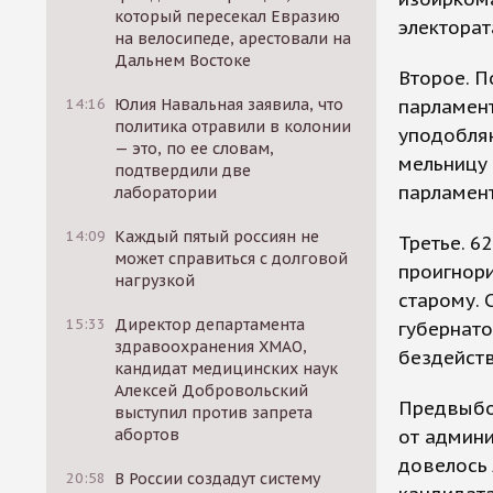
который пересекал Евразию
электорат
на велосипеде, арестовали на
Дальнем Востоке
Второе. 
14:16
Юлия Навальная заявила, что
парламент
политика отравили в колонии
уподобля
— это, по ее словам,
мельницу 
подтвердили две
парламент
лаборатории
14:09
Каждый пятый россиян не
Третье. 6
может справиться с долговой
проигнори
нагрузкой
старому. 
15:33
Директор департамента
губернато
здравоохранения ХМАО,
бездейств
кандидат медицинских наук
Алексей Добровольский
Предвыбо
выступил против запрета
абортов
от админ
довелось
20:58
В России создадут систему