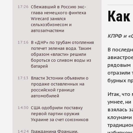
17:26
Сбежавший в Россию экс-
Как
глава немецкого финтеха
Wirecard занялся
сельхозбизнесом и
автозапчастями
КПРФ и «С
17:16
В «ДНР» по трубам отопления
потечет зеленая вода. Таким
В послед
образом «власти» решили
авиастрое
бороться со сливом воды из
рядовым в
батарей
отразили 
17:13
Власти Эстонии объявили о
бурных пр
продаже оставленных на
российской границе
Итак, что
автомобилей
умнее, ни
14:30
США одобрили поставку
взялась з
первой партии оружия
клоунами 
Украине за счет союзников
традицио
14:24
Гражданина Франции,
избирком