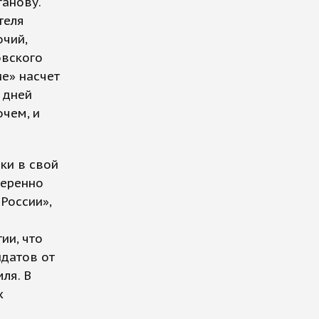
анову.
теля
очий,
овского
е» насчет
 дней
очем, и
ки в свой
меренно
России»,
ии, что
датов от
ля. В
х