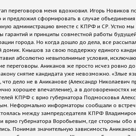
тап переговоров меня вдохновил. Игорь Новиков п
о и предложил сформировать в случае объединения
нную администрацию вместе с КПРФ и СР. Устно мы
ы гарантий и принципы совместной работы будуще
ации города. Но когда дошло до дела, все рассыпа
й домик. Кнышов за свою поддержку единого канд
ставил абсолютно невыполнимые условия, исключа
е переговоры. Аниканов же просто исчез ровно до 
закону снятие кандидата уже невозможно. «Злые яз
 что дело не в Аниканове (Александр Николаевич п
ично хорошее впечатление), а в договоренностях 
телей КПРФ с врио губернатора Подмосковья Алек
ым. Неформально информаторы сообщали о встрече
стоялась между зампредседателя КПРФ Владимиро
и врио губернатора Воробьевым, где стороны обо 
ись. Понимая значительную зависимость Аниканова