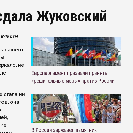
сдала Жуковский
 власти
ль нашего
бы
ркало, не
сле
Европарламент призвали принять
«решительные меры» против России
е стала ни
тов, она
и-
ей,
ние
В России заржавел памятник
итого