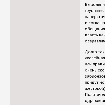
Выводы и
грустные:
наперсточ
в соглаша
обещания 
власть ка
безразли
Долго так
«келейная
или прави
очень ско
забронзов
придут но
жестокой)
Политиче
одряхлев