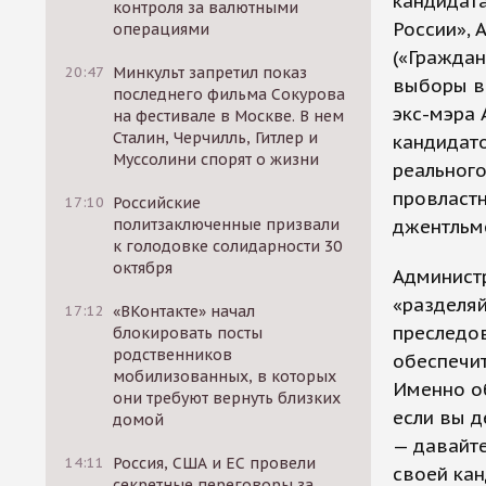
кандидат
контроля за валютными
России»,
операциями
(«Граждан
20:47
Минкульт запретил показ
выборы в
последнего фильма Сокурова
экс-мэра 
на фестивале в Москве. В нем
Сталин, Черчилль, Гитлер и
кандидато
Муссолини спорят о жизни
реальног
провластн
17:10
Российские
политзаключенные призвали
джентльм
к голодовке солидарности 30
октября
Админист
«разделяй
17:12
«ВКонтакте» начал
преследов
блокировать посты
родственников
обеспечи
мобилизованных, в которых
Именно об
они требуют вернуть близких
если вы д
домой
— давайт
14:11
Россия, США и ЕС провели
своей кан
секретные переговоры за