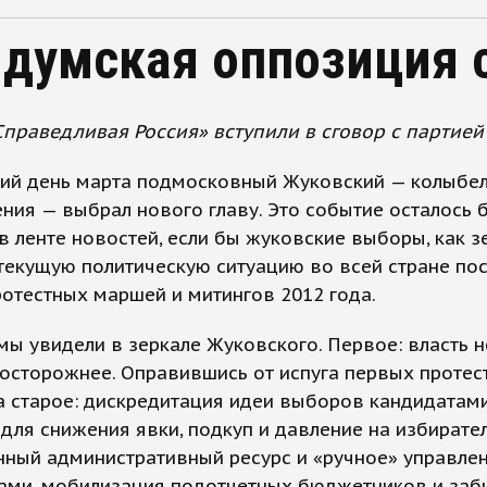
 думская оппозиция 
праведливая Россия» вступили в сговор с партией
ний день марта подмосковный Жуковский — колыбе
ния — выбрал нового главу. Это событие осталось 
 ленте новостей, если бы жуковские выборы, как зе
текущую политическую ситуацию во всей стране по
отестных маршей и митингов 2012 года.
 мы увидели в зеркале Жуковского. Первое: власть н
 осторожнее. Оправившись от испуга первых протес
а старое: дискредитация идеи выборов кандидатам
для снижения явки, подкуп и давление на избирател
нный административный ресурс и «ручное» управле
ами, мобилизация подотчетных бюджетников и заб