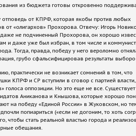
ования из бюджета готовы откровенно поддерживат
 отповедь от КПРФ, которая якобы против любых
в от «олигархов» Прохорова. Отвечу: Игорь Новик
 даже не подчиненный Прохорова, он хорошо извес
м и даже уже был избран, в том числе и коммунист
рода. Тогда, правда, победу у него вероломно отнял
рация, грубо сфальсифицировав результаты выборо
ию, практически не возникает сомнений в том, что
шки КПРФ и СР вступили в сговор с партией власти,
» голоса оппозиции. Но это еще не все. Существует
дидатов Аниканова и Кнышова, которые хорошо пон
ают на победу «Единой России» в Жуковском, но те
дпочли попиариться («если не догоним, то хоть сог
го, чтобы стать реальной властью города и реализо
рные обещания.