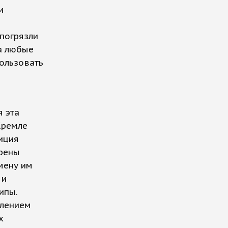
и
погрязли
на любые
ользовать
я эта
Кремле
иция
арены
мену им
 и
ипы.
влением
х