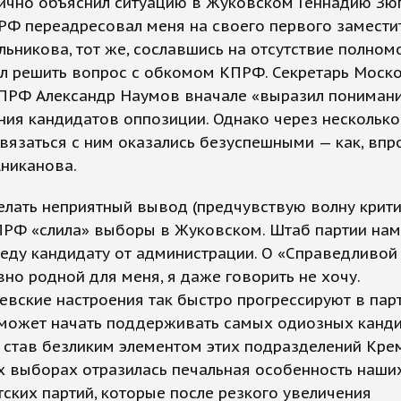
ично объяснил ситуацию в Жуковском Геннадию Зюг
РФ переадресовал меня на своего первого замести
ьникова, тот же, сославшись на отсутствие полном
л решить вопрос с обкомом КПРФ. Секретарь Моск
ПРФ Александр Наумов вначале «выразил понимани
ия кандидатов оппозиции. Однако через несколько
вязаться с ним оказались безуспешными — как, впр
никанова.
елать неприятный вывод (предчувствую волну крити
КПРФ «слила» выборы в Жуковском. Штаб партии на
еду кандидату от администрации. О «Справедливой 
но родной для меня, я даже говорить не хочу.
вские настроения так быстро прогрессируют в парт
 может начать поддерживать самых одиозных канди
 став безликим элементом этих подразделений Крем
х выборах отразилась печальная особенность наши
ских партий, которые после резкого увеличения