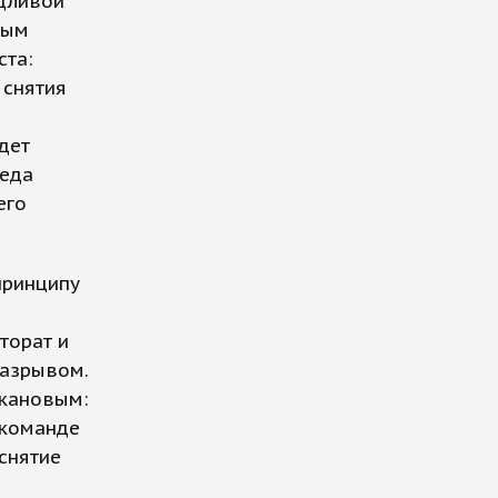
дливой
вым
ста:
 снятия
дет
беда
его
принципу
торат и
разрывом.
икановым:
 команде
снятие