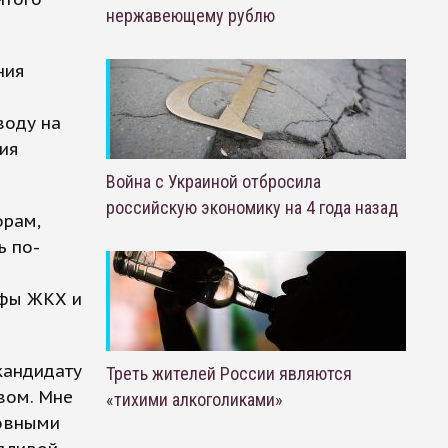
нержавеющему рублю
ния
воду на
ция
Война с Украиной отбросила
российскую экономику на 4 года назад
орам,
ь по-
ифы ЖКХ и
кандидату
Треть жителей России являются
вом. Мне
«тихими алкоголиками»
новными