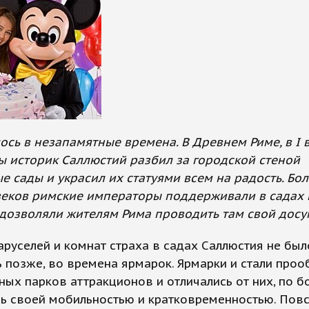
ось в незапамятные времена. В Древнем Риме, в I 
ы историк Саллюстий разбил за городской стеной
 сады и украсил их статуями всем на радость. Бо
веков римские императоры поддерживали в садах
 дозволяли жителям Рима проводить там свой досуг.
аруселей и комнат страха в садах Саллюстия не был
 позже, во времена ярмарок. Ярмарки и стали про
ых парков аттракционов и отличались от них, по 
шь своей мобильностью и кратковременностью. Пов