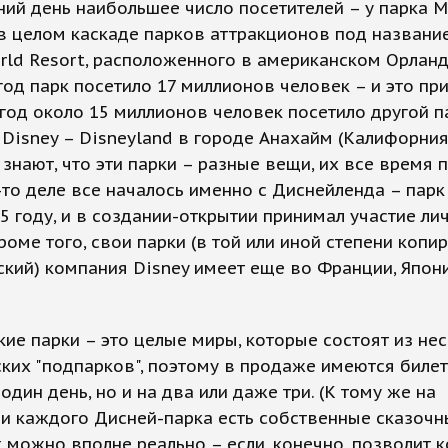
ий день наибольшее число посетителей – у парка M
в целом каскаде парков аттракционов под названи
rld Resort, расположенного в американском Орланд
од парк посетило 17 миллионов человек – и это при
 год около 15 миллионов человек посетило другой п
Disney – Disneyland в городе Анахайм (Калифорния
знают, что эти парки – разные вещи, их все время п
то деле все началось именно с Диснейленда – парк
5 году, и в создании-открытии принимал участие ли
роме того, свои парки (в той или иной степени коп
кий) компания Disney имеет еще во Франции, Япон
ие парки – это целые миры, которые состоят из не
ких "подпарков", поэтому в продаже имеются биле
 один день, но и на два или даже три. (К тому же на
и каждого Дисней-парка есть собственные сказочн
 можно вполне реально – если, конечно, позволит 