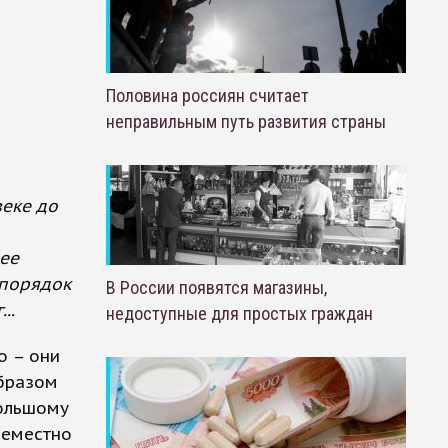
Половина россиян считает
неправильным путь развития страны
веке до
лее
 порядок
В России появятся магазины,
..
недоступные для простых граждан
о – они
образом
большому
семестно