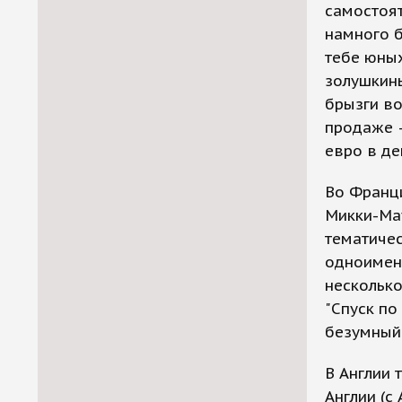
самостоят
намного б
тебе юных
золушкины
брызги в
продаже –
евро в де
Во Франци
Микки-Мау
тематичес
одноимен
несколько
"Спуск по
безумный.
В Англии 
Англии (с 