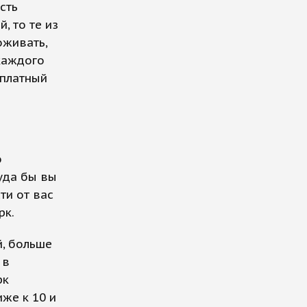
есть
, то те из
оживать,
 каждого
 платный
о
Куда бы вы
ти от вас
рк.
й, больше
 в
рк
же к 10 и