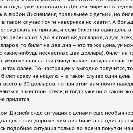
я и тогда уже проводить в Дисней-мире хоть неделю
ть в любой Диснейленд правильнее с детьми, но биле
 в таком случае почти наверняка не хватит. А боль
Disney делать не привык, и если билет на один день в
ля ребенка от 3 до 9 стоит 68 долларов, а для всех,
олларов, то билет на два дня – это та же цена, умно
с какие-нибудь несчастные два доллара), билет на т
а, умноженная на три (минус какие-нибудь несчастн
, и так далее. По-настоящему выгодно получится, то
 билет сразу на неделю – в таком случае один день
 всего в 30 долларов, но при этом вам почти наве
елиться в местном отеле, и тогда уже ни о какой эк
не придется.
ком Диснейленде ситуация с ценами еще необычнее
два дня стоит дороже, чем два билета на один (ран
сь подобная ситуация только во время покупки ма