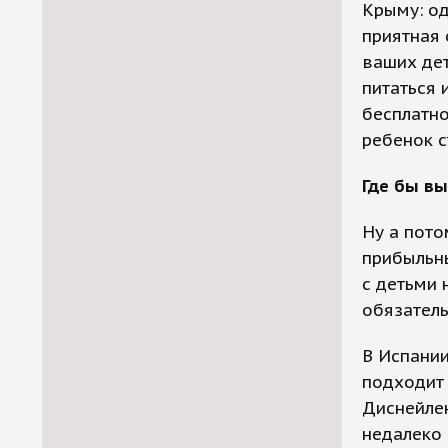
Крыму: од
приятная 
ваших дет
питаться 
бесплатно
ребенок с
Где бы в
Ну а пото
прибыльны
с детьми 
обязатель
В Испании
подходит 
Диснейлен
недалеко 