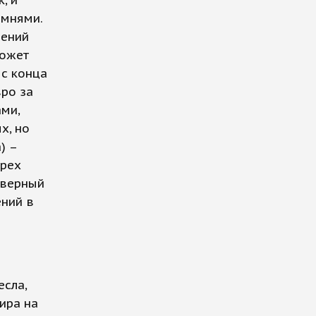
, и
амнями.
лений
может
 с конца
вро за
ми,
х, но
) –
трех
еверный
ений в
есла,
ира на