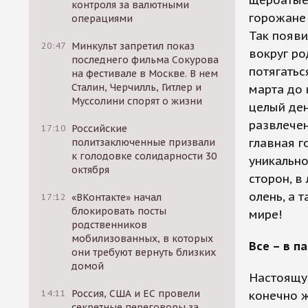
щербатые 
контроля за валютными
горожане 
операциями
Так появи
20:47
Минкульт запретил показ
вокруг ро
последнего фильма Сокурова
потягатьс
на фестивале в Москве. В нем
Сталин, Черчилль, Гитлер и
марта до 
Муссолини спорят о жизни
целый ден
развлечен
17:10
Российские
главная г
политзаключенные призвали
к голодовке солидарности 30
уникально
октября
сторон, в
олень, а 
17:12
«ВКонтакте» начал
блокировать посты
мире!
родственников
мобилизованных, в которых
Все – в па
они требуют вернуть близких
домой
Настоящую
14:11
Россия, США и ЕС провели
конечно ж
секретные переговоры за