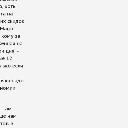
, хоть
та на
ших скидок
 Magic
 кому за
женная на
ри дня –
ые 12
лько если
рняка надо
ономии
: там
ьше нам
нтов в