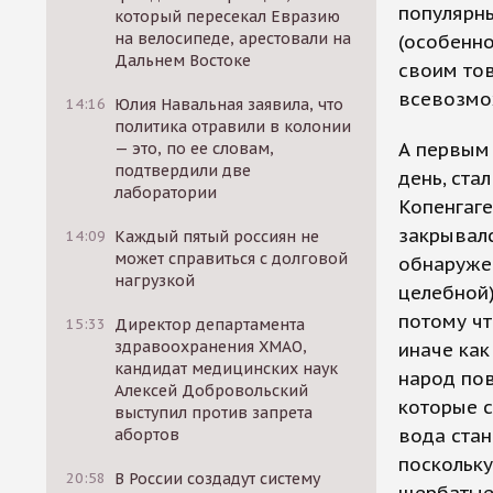
популярны
который пересекал Евразию
на велосипеде, арестовали на
(особенно
Дальнем Востоке
своим тов
всевозмож
14:16
Юлия Навальная заявила, что
политика отравили в колонии
А первым 
— это, по ее словам,
подтвердили две
день, ста
лаборатории
Копенгаге
закрывалс
14:09
Каждый пятый россиян не
может справиться с долговой
обнаружен
нагрузкой
целебной)
потому чт
15:33
Директор департамента
здравоохранения ХМАО,
иначе как
кандидат медицинских наук
народ пов
Алексей Добровольский
которые с
выступил против запрета
вода стан
абортов
поскольку
20:58
В России создадут систему