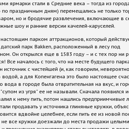
ми ярмарки стали в Средние века – тогда из город
 по праздничным дням) перемещались не только то
аром, но и бродячие развлечения, включающие в с
ные шоу и ранние версии качелей-каруселей.
настоящим парком аттракционов, который действуе
л датский парк Bakken, расположенный в лесу под
ном. Он открылся еще в 1583 году – и с тех пор ни р
я! Все началось с того, что на месте будущего парк
 источник с чистейшей (и, как говорили, невероятн
 водой, а для Копенгагена это было настоящее счас
о вода в городе была отвратительная на вкус, и го
 "супом из угря" ее не называли. Сначала появился и
алил к нему пить, потом нашлись предприимчивые 
тали продавать у источника глиняные кружки, объяс
овится вдвойне целебнее, если пить ее из новой по
 не все кружки доезжали до места продажи целыми