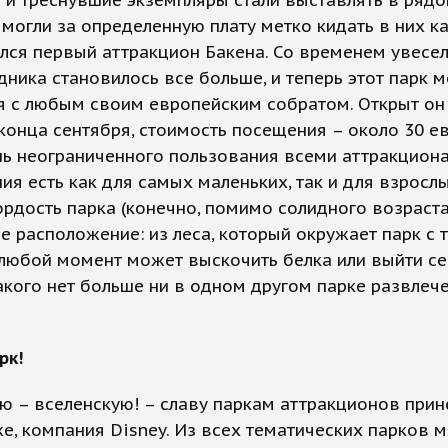
и треснувшие экземпляры стали выставлять в рядок
могли за определенную плату метко кидать в них к
лся первый аттракцион Бакена. Со временем увесе
дника становилось все больше, и теперь этот парк 
я с любым своим европейским собратом. Открыт он
конца сентября, стоимость посещения – около 30 е
ь неограниченного пользования всеми аттракциона
ия есть как для самых маленьких, так и для взрослы
ордость парка (конечно, помимо солидного возраста
е расположение: из леса, который окружает парк с 
 любой момент может выскочить белка или выйти с
такого нет больше ни в одном другом парке развлеч
рк!
 – вселенскую! – славу паркам аттракционов прин
е, компания Disney. Из всех тематических парков м