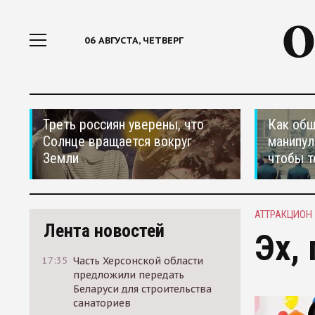
06 АВГУСТА, ЧЕТВЕРГ
Треть россиян уверены, что
Как общ
Солнце вращается вокруг
манипул
Земли
чтобы т
АТТРАКЦИОН
Лента новостей
Эх,
17:35
Часть Херсонской области
предложили передать
Беларуси для строительства
санаториев