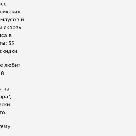
все
 никаких
-маусов и
ы сквозь
нса в
ты: 35
скидки.
не любит
ый
я на
ра",
зски
го.
тему