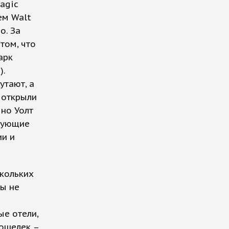
agic
ем Walt
о. За
том, что
арк
).
утают, а
 открыли
чно Уолт
ирующие
ии и
скольких
ты не
ые отели,
кошелек –