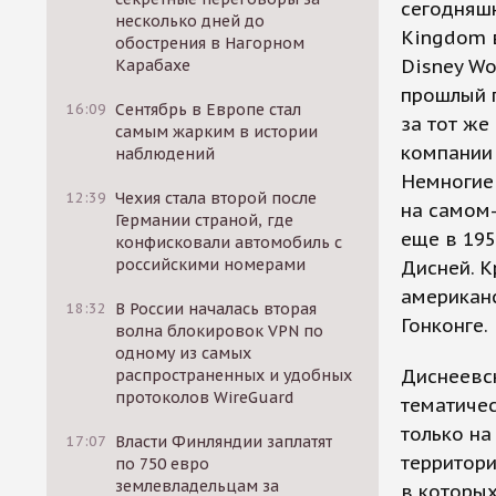
сегодняшн
несколько дней до
Kingdom 
обострения в Нагорном
Disney Wo
Карабахе
прошлый г
16:09
Сентябрь в Европе стал
за тот же
самым жарким в истории
компании 
наблюдений
Немногие 
12:39
Чехия стала второй после
на самом-
Германии страной, где
еще в 195
конфисковали автомобиль с
российскими номерами
Дисней. К
американс
18:32
В России началась вторая
Гонконге.
волна блокировок VPN по
одному из самых
Диснеевск
распространенных и удобных
протоколов WireGuard
тематичес
только на
17:07
Власти Финляндии заплатят
территори
по 750 евро
землевладельцам за
в которых