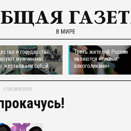
В МИРЕ
ество и государство
Треть жителей России
ируют мужчинами,
являются «тихими
е жертвовали собой
алкоголиками»
17.05.2010 23:35
 прокачусь!