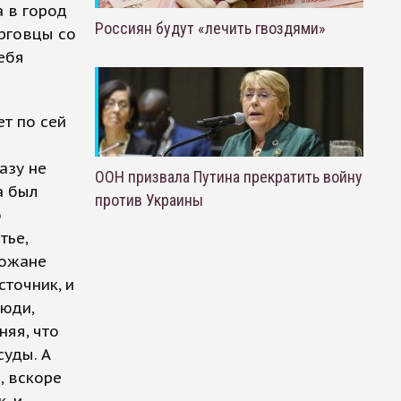
а в город
Россиян будут «лечить гвоздями»
рговцы со
ебя
т по сей
азу не
ООН призвала Путина прекратить войну
а был
против Украины
о
тье,
рожане
сточник, и
люди,
няя, что
суды. А
, вскоре