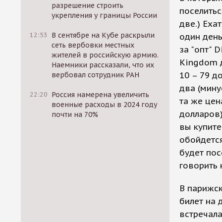
разрешение строить
поселитьс
укрепления у границы России
две.) Еха
12:53
В сентябре на Кубе раскрыли
один день
сеть вербовки местных
за "опт" 
жителей в российскую армию.
Kingdom д
Наемники рассказали, что их
10 – 79 д
вербовал сотрудник РАН
два (мину
22:20
Россия намерена увеличить
та же цен
военные расходы в 2024 году
долларов)
почти на 70%
вы купите
обойдется
будет пос
говорить 
В парижс
билет на 
встречала