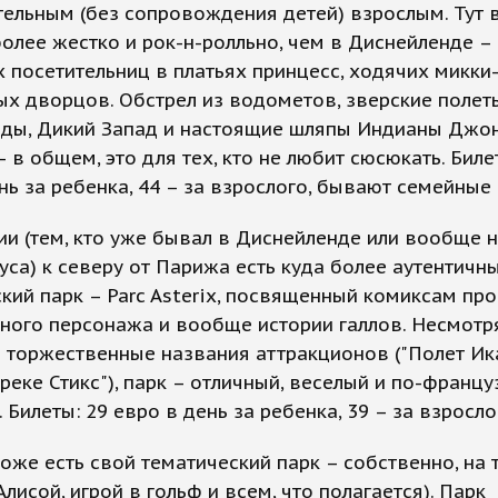
ельным (без сопровождения детей) взрослым. Тут 
олее жестко и рок-н-ролльно, чем в Диснейленде –
 посетительниц в платьях принцесс, ходячих микки
х дворцов. Обстрел из водометов, зверские полет
оды, Дикий Запад и настоящие шляпы Индианы Джо
 в общем, это для тех, кто не любит сюсюкать. Биле
нь за ребенка, 44 – за взрослого, бывают семейные 
и (тем, кто уже бывал в Диснейленде или вообще 
са) к северу от Парижа есть куда более аутентичн
кий парк – Parc Asterix, посвященный комиксам про
ного персонажа и вообще истории галлов. Несмотр
 торжественные названия аттракционов ("Полет Ика
 реке Стикс"), парк – отличный, веселый и по-францу
 Билеты: 29 евро в день за ребенка, 39 – за взросло
тоже есть свой тематический парк – собственно, на 
Алисой, игрой в гольф и всем, что полагается). Парк