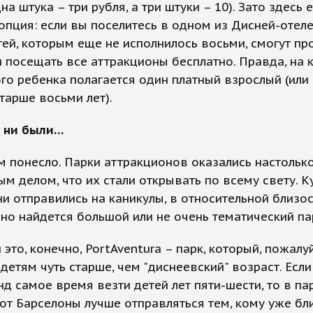
на штука – три рубля, а три штуки – 10). Зато здесь 
опция: если вы поселитесь в одном из Дисней-отелей
ей, которым еще не исполнилось восьми, смогут пр
и посещать все аттракционы бесплатно. Правда, на
го ребенка полагается один платный взрослый (или
тарше восьми лет).
ы ни были…
м понесло. Парки аттракционов оказались настольк
м делом, что их стали открывать по всему свету. 
ни отправились на каникулы, в относительной близос
но найдется большой или не очень тематический па
 это, конечно, PortAventura – парк, который, пожалу
детям чуть старше, чем "диснеевский" возраст. Если
д самое время везти детей лет пяти-шести, то в па
от Барселоны лучше отправляться тем, кому уже бли