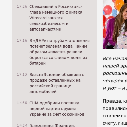
17:26
Сбежавший в Россию экс-
глава немецкого финтеха
Wirecard занялся
сельхозбизнесом и
автозапчастями
17:16
В «ДНР» по трубам отопления
потечет зеленая вода. Таким
образом «власти» решили
бороться со сливом воды из
Все начал
батарей
нашей эр
роскошные
17:13
Власти Эстонии объявили о
четырех 
продаже оставленных на
российской границе
и уют – и
автомобилей
Правда, к
14:30
США одобрили поставку
появились
первой партии оружия
Украине за счет союзников
современн
счету, ли
14:24
Гражданина Франции,