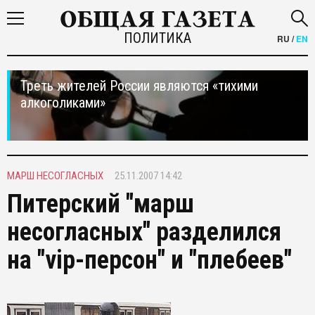
ПОЛИТИКА
RU
/
EN
Треть жителей России являются «тихими
алкоголиками»
МАРШ НЕСОГЛАСНЫХ
25.11.2007 14:42
Питерский "марш
несогласных" разделился
на "vip-персон" и "плебеев"