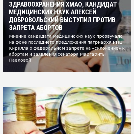
ЗДРАВООХРАНЕНИЯ ХМАО, КАНДИДАТ
МЕДИЦИНСКИХ НАУК АЛЕКСЕЙ
ДОБРОВОЛЬСКИЙ ВЫСТУПИЛ ПРОТИВ
ЗАПРЕТА АБОРТОВ
Мнение кандидата медицинских наук прозвучало
на фоне последнего предложения патриарха РПЦ
Кирилла о федеральном запрете на «склонение» к
абортам и заявления сенатора Маргариты
Павловой