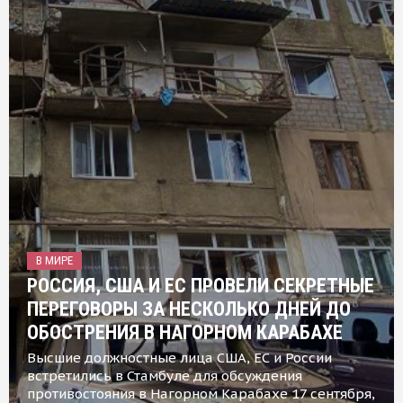
В МИРЕ
РОССИЯ, США И ЕС ПРОВЕЛИ СЕКРЕТНЫЕ
ПЕРЕГОВОРЫ ЗА НЕСКОЛЬКО ДНЕЙ ДО
ОБОСТРЕНИЯ В НАГОРНОМ КАРАБАХЕ
Высшие должностные лица США, ЕС и России
встретились в Стамбуле для обсуждения
противостояния в Нагорном Карабахе 17 сентября,