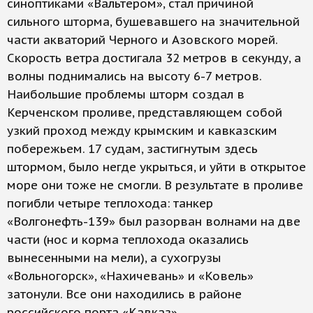
синоптиками «Вальтером», стал причиной
сильного шторма, бушевавшего на значительной
части акваторий Черного и Азовского морей.
Скорость ветра достигала 32 метров в секунду, а
волны поднимались на высоту 6-7 метров.
Наибольшие проблемы шторм создал в
Керченском проливе, представляющем собой
узкий проход между крымским и кавказским
побережьем. 17 судам, застигнутым здесь
штормом, было негде укрыться, и уйти в открытое
море они тоже не смогли. В результате в проливе
погибли четыре теплохода: танкер
«Волгонефть-139» был разорван волнами на две
части (нос и корма теплохода оказались
вынесенными на мели), а сухогрузы
«Вольногорск», «Нахичевань» и «Ковель»
затонули. Все они находились в районе
российского порта «Кавказ».