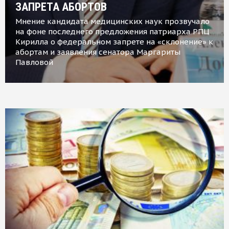
ЗАПРЕТА АБОРТОВ
Мнение кандидата медицинских наук прозвучало
на фоне последнего предложения патриарха РПЦ
Кирилла о федеральном запрете на «склонение» к
абортам и заявления сенатора Маргариты
Павловой