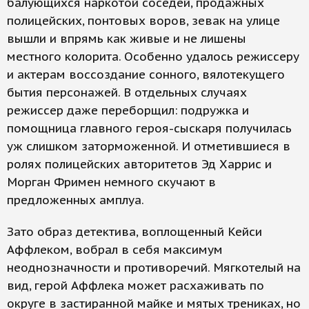
балующихся наркотой соседей, продажных
полицейских, понтовых воров, зевак на улице
вышли и впрямь как живые и не лишены
местного колорита. Особенно удалось режиссеру
и актерам воссоздание сонного, вялотекущего
бытия персонажей. В отдельных случаях
режиссер даже переборщил: подружка и
помощница главного героя-сыскаря получилась
уж слишком заторможенной. И отметившиеся в
ролях полицейских авторитетов Эд Харрис и
Морган Фримен немного скучают в
предложенных амплуа.
Зато образ детектива, воплощенный Кейси
Аффлеком, вобрал в себя максимум
неоднозначности и противоречий. Мягкотелый на
вид, герой Аффлека может расхаживать по
округе в застиранной майке и мятых трениках, но