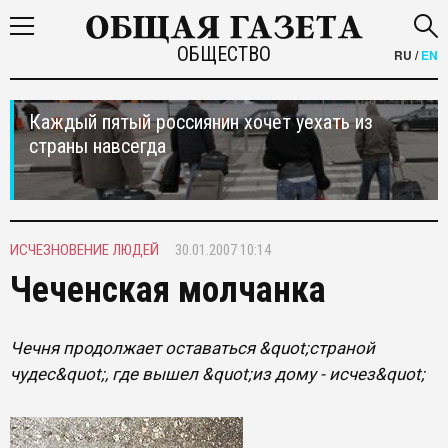
ОБЩЕСТВО
RU
/
EN
Каждый пятый россиянин хочет уехать из
страны навсегда
ИСЧЕЗНОВЕНИЕ ЛЮДЕЙ
30.01.2007 10:14
Чеченская молчанка
Чечня продолжает оставаться &quot;страной
чудес&quot;, где вышел &quot;из дому - исчез&quot;