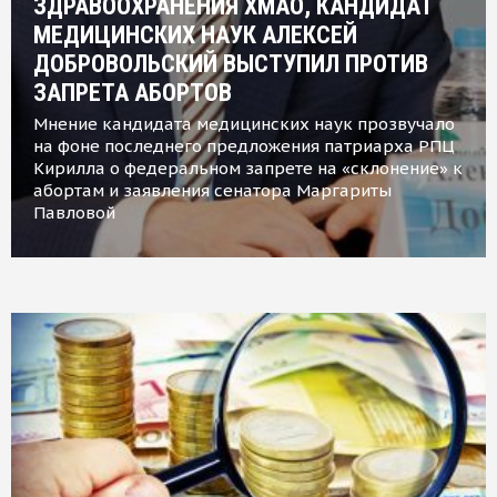
ЗДРАВООХРАНЕНИЯ ХМАО, КАНДИДАТ
МЕДИЦИНСКИХ НАУК АЛЕКСЕЙ
ДОБРОВОЛЬСКИЙ ВЫСТУПИЛ ПРОТИВ
ЗАПРЕТА АБОРТОВ
Мнение кандидата медицинских наук прозвучало
на фоне последнего предложения патриарха РПЦ
Кирилла о федеральном запрете на «склонение» к
абортам и заявления сенатора Маргариты
Павловой