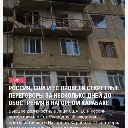
В МИРЕ
РОССИЯ, США И ЕС ПРОВЕЛИ СЕКРЕТНЫЕ
ПЕРЕГОВОРЫ ЗА НЕСКОЛЬКО ДНЕЙ ДО
ОБОСТРЕНИЯ В НАГОРНОМ КАРАБАХЕ
Высшие должностные лица США, ЕС и России
встретились в Стамбуле для обсуждения
противостояния в Нагорном Карабахе 17 сентября,