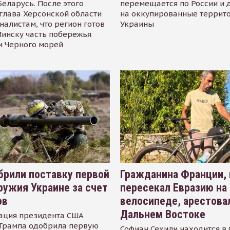
Беларусь. После этого
перемещается по России и 
глава Херсонской области
на оккупированные террит
налистам, что регион готов
Украины
инску часть побережья
и Черного морей
рили поставку первой
Гражданина Франции,
ружия Украине за счет
пересекал Евразию на
ов
велосипеде, арестова
Дальнем Востоке
ация президента США
Трампа одобрила первую
Софиан Сехили находится в