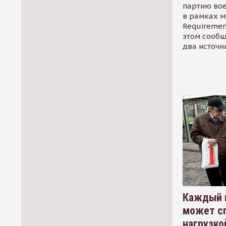
партию во
в рамках м
Requirement
этом сообщ
два источн
Каждый 
может сп
нагрузко