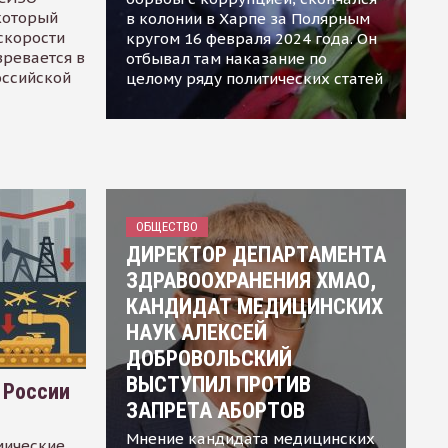
 который
в колонии в Харпе за Полярным
скорости
кругом 16 февраля 2024 года. Он
зревается в
отбывал там наказание по
оссийской
целому ряду политических статей
ОБЩЕСТВО
ДИРЕКТОР ДЕПАРТАМЕНТА
ЗДРАВООХРАНЕНИЯ ХМАО,
КАНДИДАТ МЕДИЦИНСКИХ
НАУК АЛЕКСЕЙ
ДОБРОВОЛЬСКИЙ
ВЫСТУПИЛ ПРОТИВ
 России
ЗАПРЕТА АБОРТОВ
Мнение кандидата медицинских
мические