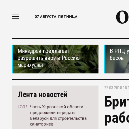
07 АВГУСТА, ПЯТНИЦА
Минздрав предлагает
В РПЦ у
разрешить ввоз в Россию
бесов
марихуаны
22.03.2018 18:
Лента новостей
Бри
17:35
Часть Херсонской области
раб
предложили передать
Беларуси для строительства
санаториев