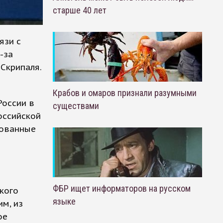
старше 40 лет
язи с
-за
Скрипаля.
Крабов и омаров признали разумными
России в
существами
оссийской
рованные
ФБР ищет информаторов на русском
кого
языке
м, из
ое