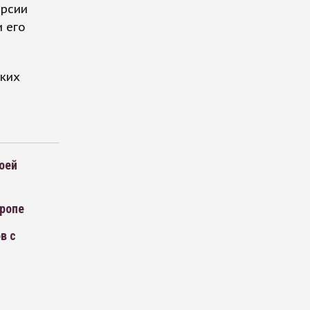
ерсии
и его
ских
оей
вропе
в с