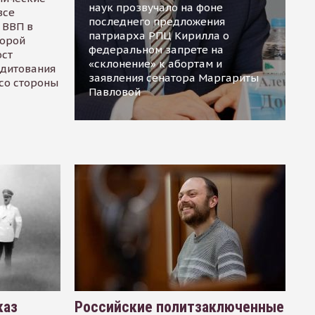
наук прозвучало на фоне
все
последнего предложения
 ВВП в
патриарха РПЦ Кирилла о
торой
федеральном запрете на
ост
«склонение» к абортам и
едитования
заявления сенатора Маргариты
 со стороны
Павловой
каз
Российские политзаключенные