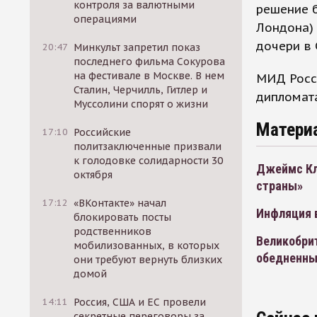
контроля за валютными
решение б
операциями
Лондона) 
дочери в 
20:47
Минкульт запретил показ
последнего фильма Сокурова
на фестивале в Москве. В нем
МИД Росси
Сталин, Черчилль, Гитлер и
дипломат
Муссолини спорят о жизни
Матери
17:10
Российские
политзаключенные призвали
к голодовке солидарности 30
Джеймс Кле
октября
страны»
17:12
«ВКонтакте» начал
Инфляция 
блокировать посты
родственников
Великобри
мобилизованных, в которых
обедненны
они требуют вернуть близких
домой
14:11
Россия, США и ЕС провели
секретные переговоры за