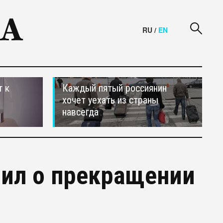
RU
/
EN
т к
Каждый пятый россиянин
хочет уехать из страны
навсегда
щил о прекращении