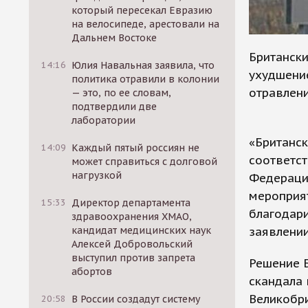
который пересекал Евразию
на велосипеде, арестовали на
Дальнем Востоке
Британски
14:16
Юлия Навальная заявила, что
ухудшени
политика отравили в колонии
отравлени
— это, по ее словам,
подтвердили две
лаборатории
«Британск
14:09
Каждый пятый россиян не
соответст
может справиться с долговой
нагрузкой
Федерации
мероприят
15:33
Директор департамента
благодари
здравоохранения ХМАО,
заявлении
кандидат медицинских наук
Алексей Добровольский
выступил против запрета
Решение Б
абортов
скандала
Великобри
20:58
В России создадут систему