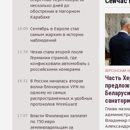
Сейчас 
несколько дней до
обострения в Нагорном
Карабахе
16:09
Сентябрь в Европе стал
самым жарким в истории
наблюдений
12:39
Чехия стала второй после
Германии страной, где
конфисковали автомобиль с
российскими номерами
ХЕРСОНСКАЯ О
Часть Хе
18:32
В России началась вторая
предлож
волна блокировок VPN по
Беларуси
одному из самых
распространенных и удобных
санатор
протоколов WireGuard
Глава назн
администр
17:07
Власти Финляндии заплатят
Владимир С
по 750 евро
Александр
землевладельцам за