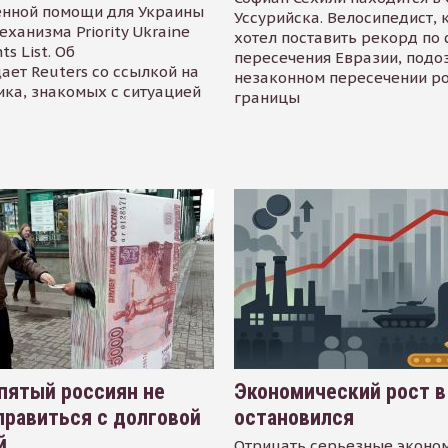
енной помощи для Украины
Уссурийска. Велосипедист,
еханизма Priority Ukraine
хотел поставить рекорд по 
s List. Об
пересечения Евразии, подо
ает Reuters со ссылкой на
незаконном пересечении р
ика, знакомых с ситуацией
границы
пятый россиян не
Экономический рост в
равиться с долговой
остановился
й
Отрицать серьезные эконо