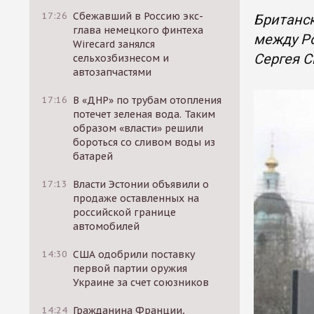
17:26
Сбежавший в Россию экс-
Британск
глава немецкого финтеха
между Ро
Wirecard занялся
Сергея 
сельхозбизнесом и
автозапчастями
17:16
В «ДНР» по трубам отопления
потечет зеленая вода. Таким
образом «власти» решили
бороться со сливом воды из
батарей
17:13
Власти Эстонии объявили о
продаже оставленных на
российской границе
автомобилей
14:30
США одобрили поставку
первой партии оружия
Украине за счет союзников
14:24
Гражданина Франции,