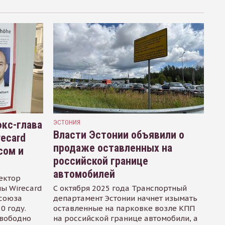
кс-глава
ЭСТОНИЯ
Власти Эстонии объявили о
recard
продаже оставленных на
сом и
российской границе
автомобилей
ектор
ы Wirecard
С октября 2025 года Транспортный
осоюза
департамент Эстонии начнет изымать
0 году.
оставленные на парковке возле КПП
свободно
на российской границе автомобили, а