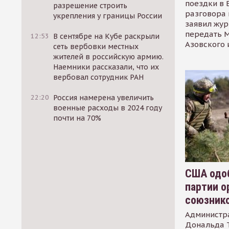
поездки в 
разрешение строить
разговора 
укрепления у границы России
заявил жур
передать М
12:53
В сентябре на Кубе раскрыли
Азовского 
сеть вербовки местных
жителей в российскую армию.
Наемники рассказали, что их
вербовал сотрудник РАН
22:20
Россия намерена увеличить
военные расходы в 2024 году
почти на 70%
США одоб
партии о
союзник
Администр
Дональда 