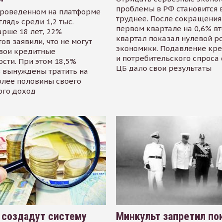
проблемы в РФ становится 
проведенном на платформе
труднее. После сокращения
гляд» среди 1,2 тыс.
первом квартале на 0,6% в
арше 18 лет, 22%
квартал показал нулевой р
ов заявили, что не могут
экономики. Подавление кр
свои кредитные
и потребительского спроса
сти. При этом 18,5%
ЦБ дало свои результаты
 вынуждены тратить на
олее половины своего
ого доход
 создадут систему
Минкульт запретил по