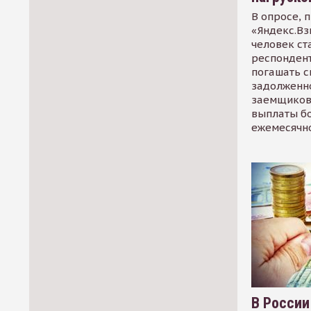
В опросе, 
«Яндекс.Вз
человек ст
респондент
погашать 
задолженно
заемщиков
выплаты б
ежемесячн
В России