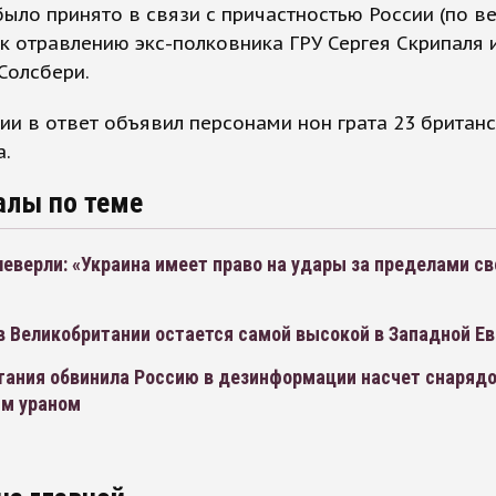
ыло принято в связи с причастностью России (по в
к отравлению экс-полковника ГРУ Сергея Скрипаля 
Солсбери.
и в ответ объявил персонами нон грата 23 британ
а.
алы по теме
верли: «Украина имеет право на удары за пределами св
в Великобритании остается самой высокой в Западной Е
тания обвинила Россию в дезинформации насчет снарядо
м ураном