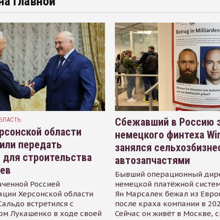
на главной
БЛАСТЬ
Сбежавший в Россию э
рсонской области
немецкого финтеха Wi
или передать
занялся сельхозбизне
 для строительства
автозапчастями
иев
Бывший операционный дир
аченной Россией
немецкой платёжной систем
ации Херсонской области
Ян Марсалек бежал из Евр
альдо встретился с
после краха компании в 202
ом Лукашенко в ходе своей
Сейчас он живёт в Москве, 