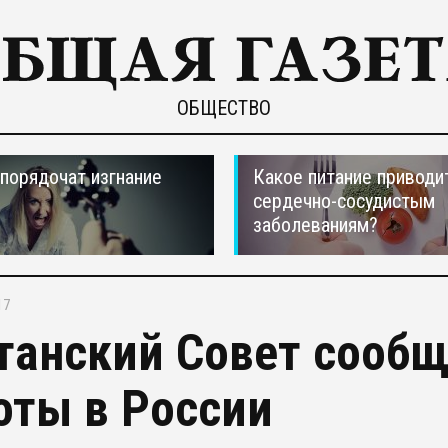
ОБЩЕСТВО
порядочат изгнание
Какое питание приводи
сердечно-сосудистым
заболеваниям?
17
танский Совет сооб
оты в России