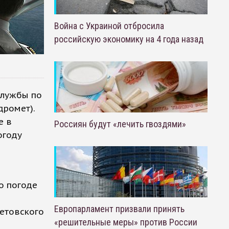
Война с Украиной отбросила
российскую экономику на 4 года назад
службы по
дромет).
е в
Россиян будут «лечить гвоздями»
огоду
о погоде
Европарламент призвали принять
метовского
«решительные меры» против России