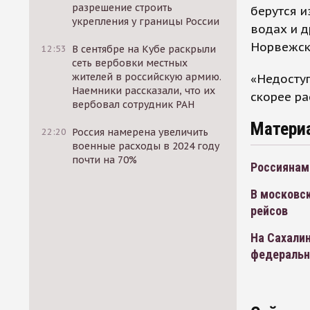
разрешение строить
берутся и
укрепления у границы России
водах и д
Норвежски
12:53
В сентябре на Кубе раскрыли
сеть вербовки местных
жителей в российскую армию.
«Недоступ
Наемники рассказали, что их
скорее ра
вербовал сотрудник РАН
Матери
22:20
Россия намерена увеличить
военные расходы в 2024 году
почти на 70%
Россиянам 
В московск
рейсов
На Сахалин
федеральн