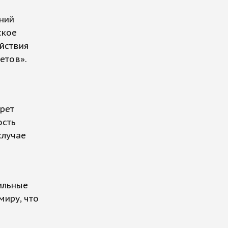
ний
ское
ействия
етов».
рет
ость
случае
ильные
миру, что