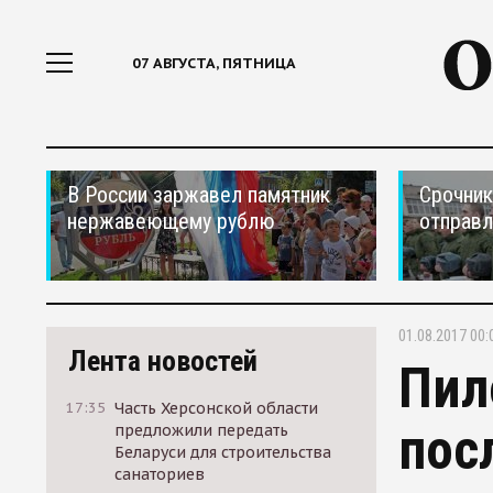
07 АВГУСТА, ПЯТНИЦА
В России заржавел памятник
Срочник
нержавеющему рублю
отправ
01.08.2017 00:
Лента новостей
Пил
17:35
Часть Херсонской области
пос
предложили передать
Беларуси для строительства
санаториев