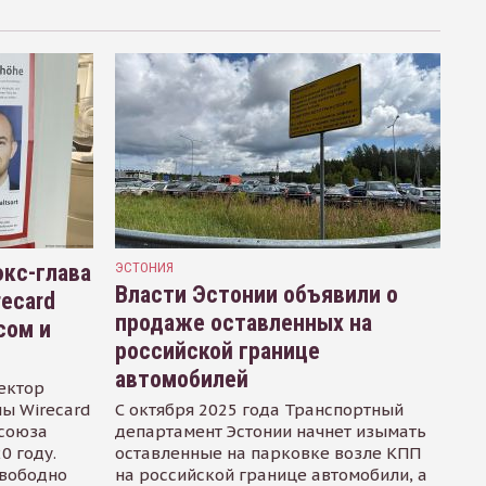
кс-глава
ЭСТОНИЯ
Власти Эстонии объявили о
recard
продаже оставленных на
сом и
российской границе
автомобилей
ектор
ы Wirecard
С октября 2025 года Транспортный
осоюза
департамент Эстонии начнет изымать
0 году.
оставленные на парковке возле КПП
свободно
на российской границе автомобили, а