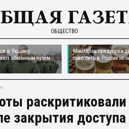
ОБЩЕСТВО
ов в Украину
Минздрав предупрежда
ляют обманным путем
пиво пить в России нел
09
оты раскритиковали
ле закрытия доступа