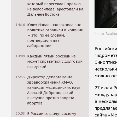
который пересекал Евразию
на велосипеде, арестовали на
Дальнем Востоке
14:16
Юлия Навальная заявила, что
политика отравили в колонии
Photo: Aviatio
— это, по ее словам,
подтвердили две
лаборатории
Российск
гидромете
14:09
Каждый пятый россиян не
может справиться с долговой
Синоптики
нагрузкой
нескольки
можно оф
15:33
Директор департамента
здравоохранения ХМАО,
27 июля Р
кандидат медицинских наук
Алексей Добровольский
междунар
выступил против запрета
в несколь
абортов
предлагае
20:58
В России создадут систему
сайта «Ме