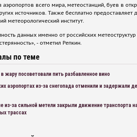
з аэропортов всего мира, метеостанций, буев в отк
ругих источников. Также бесплатно предоставляет 
й метеорологический институт.
ность данных именно от российских метеострукту
стерянность», - отметил Репкин.
алы по теме
в жару посоветовали пить разбавленное вино
их аэропортах из-за снегопада отменили и задержали д
е из-за сильной метели закрыли движение транспорта на
ых трассах