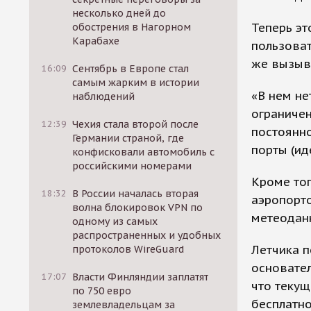
несколько дней до
Теперь э
обострения в Нагорном
Карабахе
пользоват
же вызыва
16:09
Сентябрь в Европе стал
самым жарким в истории
«В нем не
наблюдений
ограниче
12:39
Чехия стала второй после
постоянно
Германии страной, где
порты (ид
конфисковали автомобиль с
российскими номерами
Кроме тог
18:32
В России началась вторая
аэропорто
волна блокировок VPN по
метеодан
одному из самых
распространенных и удобных
Летчика п
протоколов WireGuard
основате
17:07
Власти Финляндии заплатят
что теку
по 750 евро
бесплатн
землевладельцам за