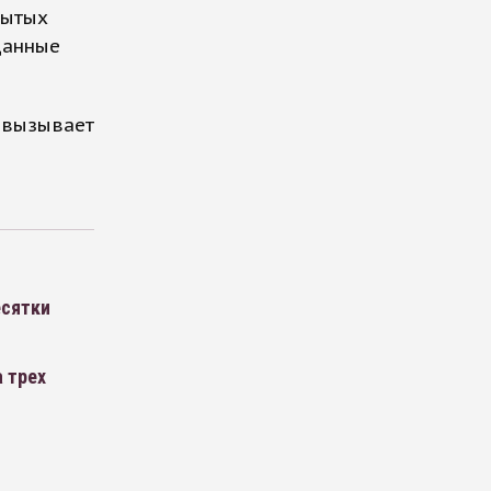
рытых
данные
р вызывает
есятки
 трех