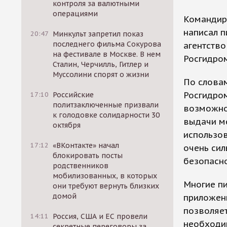
контроля за валютными
операциями
Командир
написал 
20:47
Минкульт запретил показ
последнего фильма Сокурова
агентство
на фестивале в Москве. В нем
Росгидром
Сталин, Черчилль, Гитлер и
Муссолини спорят о жизни
По словам
Росгидром
17:10
Российские
политзаключенные призвали
возможнос
к голодовке солидарности 30
выдачи м
октября
использов
17:12
«ВКонтакте» начал
очень сил
блокировать посты
безопасно
родственников
мобилизованных, в которых
Многие п
они требуют вернуть близких
домой
приложени
позволяет
14:11
Россия, США и ЕС провели
необходи
секретные переговоры за