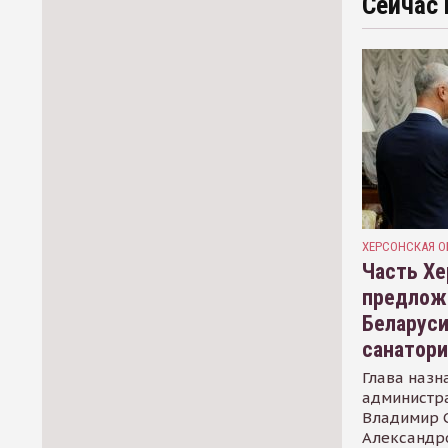
Сейчас 
ХЕРСОНСКАЯ О
Часть Хе
предлож
Беларуси
санатор
Глава назн
администр
Владимир С
Александр