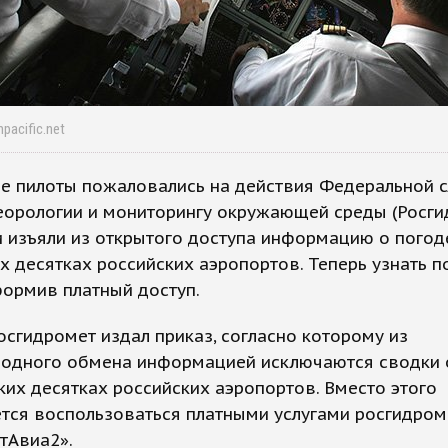
npacific.net
ие пилоты пожаловались на действия Федеральной 
орологии и мониторингу окружающей среды (Росги
 изъяли из открытого доступа информацию о погод
х десятках российских аэропортов. Теперь узнать п
ормив платный доступ.
осгидромет издал приказ, согласно которому из
одного обмена информацией исключаются сводки 
ких десятках российских аэропортов. Вместо этого
тся воспользоваться платными услугами росгидро
тАвиа2».