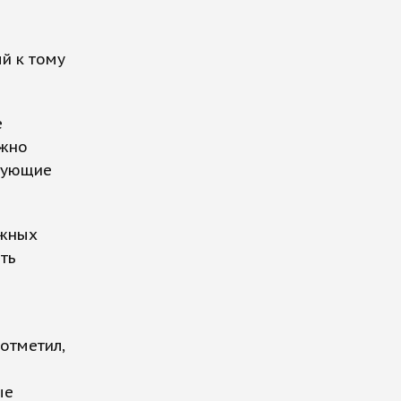
й к тому
е
ужно
есующие
ежных
ть
отметил,
ые