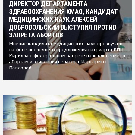
ДИРЕКТОР ДЕПАРТАМЕНТА
ЗДРАВООХРАНЕНИЯ ХМАО, КАНДИДАТ
МЕДИЦИНСКИХ НАУК АЛЕКСЕЙ
ДОБРОВОЛЬСКИЙ ВЫСТУПИЛ ПРОТИВ
ЗАПРЕТА АБОРТОВ
Мнение кандидата медицинских наук прозвучало
на фоне последнего предложения патриарха РПЦ
Кирилла о федеральном запрете на «склонение» к
абортам и заявления сенатора Маргариты
Павловой