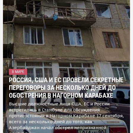
В МИРЕ
РОССИЯ, США И ЕС ПРОВЕЛИ СЕКРЕТНЫЕ
ПЕРЕГОВОРЫ ЗА НЕСКОЛЬКО ДНЕЙ ДО
ОБОСТРЕНИЯ В НАГОРНОМ КАРАБАХЕ
Высшие должностные лица США, ЕС и России
встретились в Стамбуле для обсуждения
противостояния в Нагорном Карабахе 17 сентября,
всего за несколько дней до того, как
Азербайджан начал обстрел непризнанной