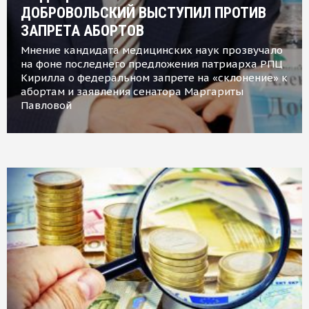
ДОБРОВОЛЬСКИЙ ВЫСТУПИЛ ПРОТИВ
ЗАПРЕТА АБОРТОВ
Мнение кандидата медицинских наук прозвучало
на фоне последнего предложения патриарха РПЦ
Кирилла о федеральном запрете на «склонение» к
абортам и заявления сенатора Маргариты
Павловой