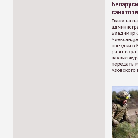
Беларуси
санатор
Глава назн
администр
Владимир С
Александр
поездки в 
разговора 
заявил жур
передать М
Азовского 