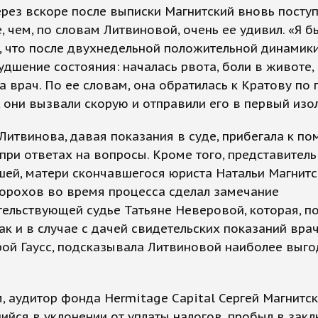
рез вскоре после выписки Магнитский вновь поступ
, чем, по словам Литвиновой, очень ее удивил. «Я б
 что после двухнедельной положительной динамики
удшение состояния: началась рвота, боли в животе, 
а врач. По ее словам, она обратилась к Кратову по
 они вызвали скорую и отправили его в первый изо
Литвинова, давая показания в суде, прибегала к п
при ответах на вопросы. Кроме того, представитель
ей, матери скончавшегося юриста Натальи Магнитс
Горохов во время процесса сделал замечание
ельствующей судье Татьяне Неверовой, которая, по
ак и в случае с дачей свидетельских показаний вра
рой Гаусс, подсказывала Литвиновой наиболее выг
 аудитор фонда Hermitage Capital Сергей Магнитск
йся в уклонении от уплаты налогов, пробыл в зак