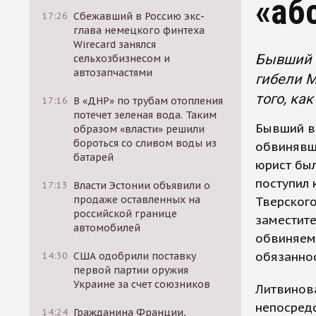
«аб
17:26
Сбежавший в Россию экс-
глава немецкого финтеха
Wirecard занялся
Бывший в
сельхозбизнесом и
автозапчастями
гибели М
того, как
17:16
В «ДНР» по трубам отопления
потечет зеленая вода. Таким
Бывший в
образом «власти» решили
бороться со сливом воды из
обвинявша
батарей
юрист был
поступил 
17:13
Власти Эстонии объявили о
продаже оставленных на
Тверского
российской границе
заместите
автомобилей
обвиняем
обязаннос
14:30
США одобрили поставку
первой партии оружия
Украине за счет союзников
Литвинова
непосредс
14:24
Гражданина Франции,