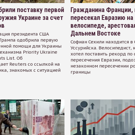
рили поставку первой
Гражданина Франции,
ружия Украине за счет
пересекал Евразию на
ов
велосипеде, арестова
Дальнем Востоке
ация президента США
Трампа одобрила первую
Софиан Сехили находится в
енной помощи для Украины
Уссурийска. Велосипедист,
еханизма Priority Ukraine
хотел поставить рекорд по 
s List. Об
пересечения Евразии, подо
ает Reuters со ссылкой на
незаконном пересечении р
ика, знакомых с ситуацией
границы