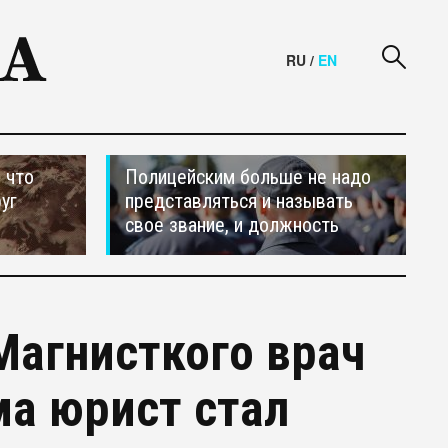
RU
/
EN
 что
Полицейским больше не надо
уг
представляться и называть
свое звание, и должность
Магнисткого врач
ма юрист стал