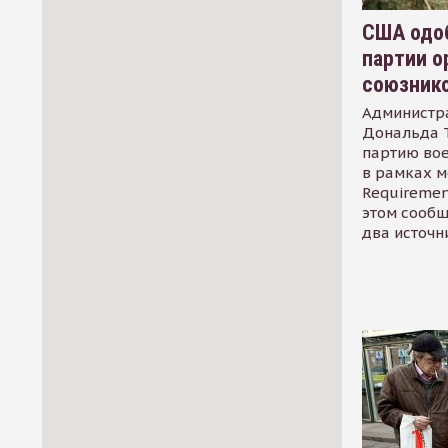
США одоб
партии о
союзник
Администр
Дональда 
партию во
в рамках м
Requirement
этом сообщ
два источн