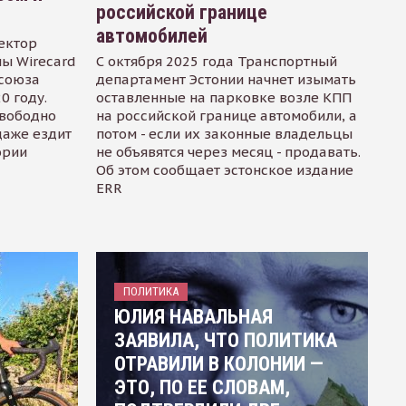
российской границе
автомобилей
ектор
ы Wirecard
С октября 2025 года Транспортный
осоюза
департамент Эстонии начнет изымать
0 году.
оставленные на парковке возле КПП
свободно
на российской границе автомобили, а
даже ездит
потом - если их законные владельцы
ории
не объявятся через месяц - продавать.
Об этом сообщает эстонское издание
ERR
ПОЛИТИКА
ЮЛИЯ НАВАЛЬНАЯ
ЗАЯВИЛА, ЧТО ПОЛИТИКА
ОТРАВИЛИ В КОЛОНИИ —
ЭТО, ПО ЕЕ СЛОВАМ,