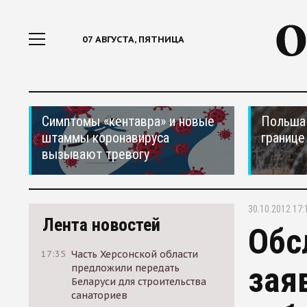
07 АВГУСТА, ПЯТНИЦА
Симптомы «кентавра» и новые
Польша 
штаммы коронавируса
границе
вызывают тревогу
30.10.2012 17:
Лента новостей
Обс
17:35
Часть Херсонской области
зая
предложили передать
Беларуси для строительства
санаториев