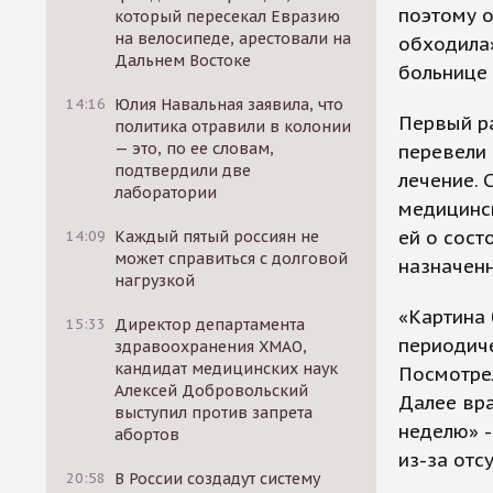
поэтому о
который пересекал Евразию
на велосипеде, арестовали на
обходила»
Дальнем Востоке
больнице 
14:16
Юлия Навальная заявила, что
Первый ра
политика отравили в колонии
— это, по ее словам,
перевели 
подтвердили две
лечение. 
лаборатории
медицинск
ей о сост
14:09
Каждый пятый россиян не
может справиться с долговой
назначенн
нагрузкой
«Картина 
15:33
Директор департамента
периодиче
здравоохранения ХМАО,
кандидат медицинских наук
Посмотрел
Алексей Добровольский
Далее вра
выступил против запрета
неделю» -
абортов
из-за отс
20:58
В России создадут систему