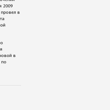
я 2009
 провел в
та
кой
мо
ля
новой в
 по