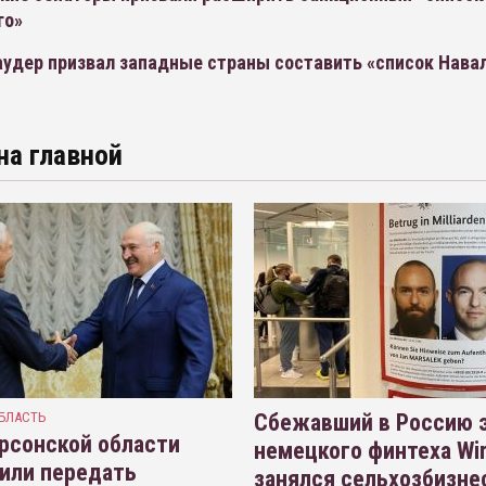
го»
аудер призвал западные страны составить «список Нава
на главной
БЛАСТЬ
Сбежавший в Россию э
рсонской области
немецкого финтеха Wi
или передать
занялся сельхозбизне