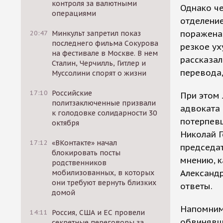
контроля за валютными
Однако че
операциями
отделение
поражена,
20:47
Минкульт запретил показ
последнего фильма Сокурова
резкое ух
на фестивале в Москве. В нем
рассказал
Сталин, Черчилль, Гитлер и
перевода,
Муссолини спорят о жизни
17:10
Российские
При этом 
политзаключенные призвали
адвоката 
к голодовке солидарности 30
потерпевш
октября
Николай 
17:12
«ВКонтакте» начал
председат
блокировать посты
мнению, к
родственников
Александ
мобилизованных, в которых
они требуют вернуть близких
ответы.
домой
Напомним,
14:11
Россия, США и ЕС провели
обвинявши
секретные переговоры за