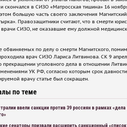
 и скончался в СИЗО «Матросская тишина» 16 ноябр
 этом большую часть своего заключения Магнитский
ырка». Правозащитники считают, что в смерти юрис
 врачи СИЗО, не оказавшие ему должной медицинс
е обвиняемых по делу о смерти Магнитского, поми
проходила врач СИЗО Лариса Литвинова. СК 9 апре
о прекращении уголовного дела в отношении Литви
зменениями УК РФ, согласно которым срок давности
руемой врачу статье был сокращен.
алы по теме
тралии ввели санкции против 39 россиян в рамках «дела
го»
кие сенаторы призвали расширить санкционный «список