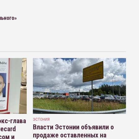
льного»
кс-глава
ЭСТОНИЯ
Власти Эстонии объявили о
recard
продаже оставленных на
сом и