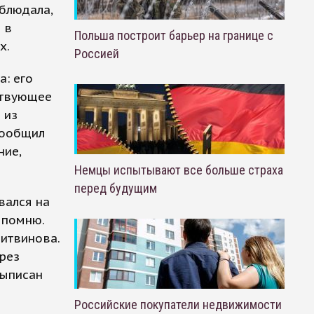
аблюдала,
 в
Польша построит барьер на границе с
х.
Россией
а: его
ствующее
 из
 сообщил
ние,
Немцы испытывают все больше страха
перед будущим
вался на
 помню.
Литвинова.
ерез
выписан
Российские покупатели недвижимости