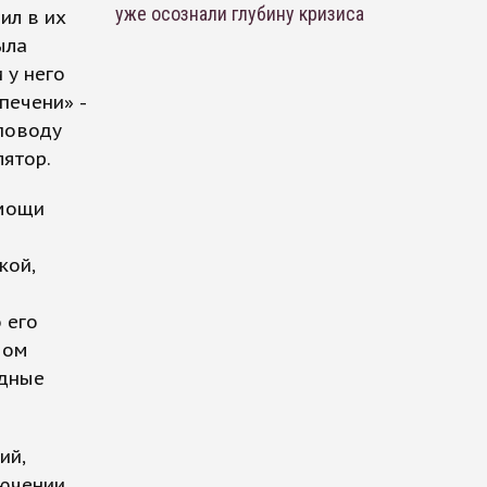
уже осознали глубину кризиса
ил в их
ыла
 у него
печени» -
 поводу
лятор.
омощи
кой,
 его
чом
одные
ий,
лючении