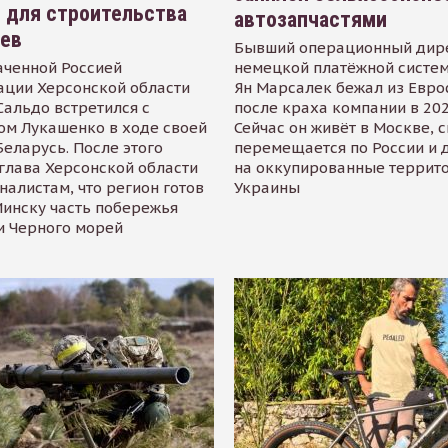
 для строительства
автозапчастями
иев
Бывший операционный дир
аченной Россией
немецкой платёжной систем
ации Херсонской области
Ян Марсалек бежал из Евр
альдо встретился с
после краха компании в 202
ом Лукашенко в ходе своей
Сейчас он живёт в Москве, 
Беларусь. После этого
перемещается по России и 
глава Херсонской области
на оккупированные террит
налистам, что регион готов
Украины
инску часть побережья
и Черного морей