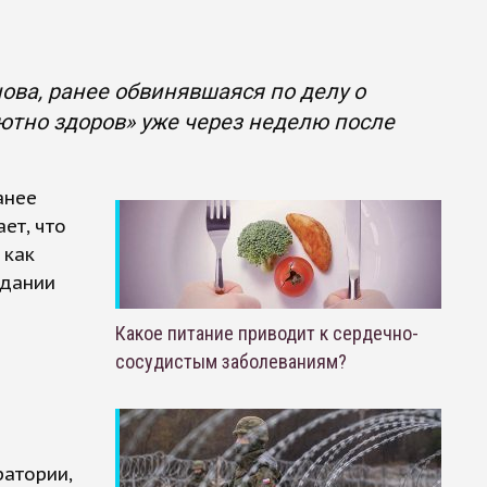
ва, ранее обвинявшаяся по делу о
лютно здоров» уже через неделю после
анее
ет, что
 как
едании
Какое питание приводит к сердечно-
сосудистым заболеваниям?
ратории,