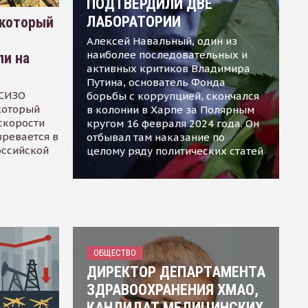
ПОДТВЕРДИЛИ ДВЕ
ЛАБОРАТОРИИ
 который
Алексей Навальный, один из
наиболее последовательных и
ли на
активных критиков Владимира
Путина, основатель Фонда
 СИЗО
борьбы с коррупцией, скончался
 который
в колонии в Харпе за Полярным
скорости
кругом 16 февраля 2024 года. Он
зревается в
отбывал там наказание по
оссийской
целому ряду политических статей
ОБЩЕСТВО
ДИРЕКТОР ДЕПАРТАМЕНТА
ЗДРАВООХРАНЕНИЯ ХМАО,
КАНДИДАТ МЕДИЦИНСКИХ