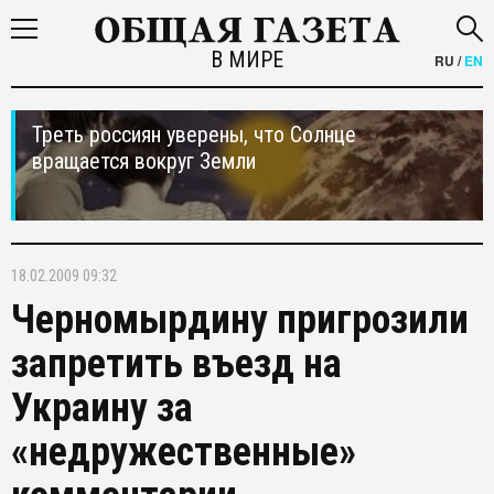
В МИРЕ
RU
/
EN
Треть россиян уверены, что Солнце
вращается вокруг Земли
18.02.2009 09:32
Черномырдину пригрозили
запретить въезд на
Украину за
«недружественные»