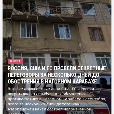
В МИРЕ
РОССИЯ, США И ЕС ПРОВЕЛИ СЕКРЕТНЫЕ
ПЕРЕГОВОРЫ ЗА НЕСКОЛЬКО ДНЕЙ ДО
ОБОСТРЕНИЯ В НАГОРНОМ КАРАБАХЕ
Высшие должностные лица США, ЕС и России
встретились в Стамбуле для обсуждения
противостояния в Нагорном Карабахе 17 сентября,
всего за несколько дней до того, как
Азербайджан начал обстрел непризнанной