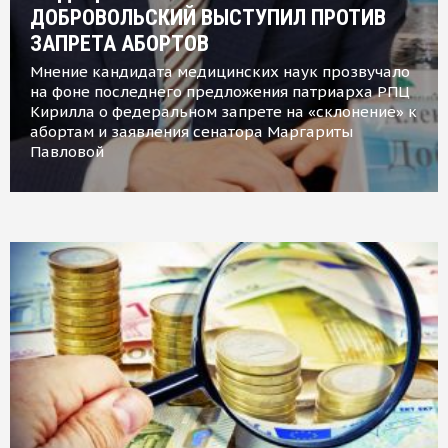
ДОБРОВОЛЬСКИЙ ВЫСТУПИЛ ПРОТИВ
ЗАПРЕТА АБОРТОВ
Мнение кандидата медицинских наук прозвучало
на фоне последнего предложения патриарха РПЦ
Кирилла о федеральном запрете на «склонение» к
абортам и заявления сенатора Маргариты
Павловой